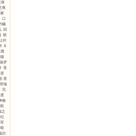
左保
之夜
作家
昌
口
的贼
儿
回
园
斩
上叶
件
8
川透
色猫
保罗
升
亚
逆
瑟·里
·劳瑞
憾
完
再度
神偷
强鞋
福之
纪
史军
的暗
福尔