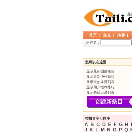
首页
|
焦点
|
推荐
|
用户名：
您可以在这里
显示最新创建条目
显示最新协作条目
显示最热条目列表
显示用户推荐排行
显示条目目录列表
按拼音字母排序
A
B
C
D
E
F
G
H
I
J
K
L
M
N
O
P
Q