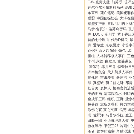
F·W·克劳夫兹
前苏联
笹泽
达尔齐尔和帕斯科系列
恶狼
东直己
死亡笔记
美国犯罪
联盟
中国侦探协会
大泽在
罩型变声器
喜欢引用吉卜林
马伊·舍瓦尔
达芬奇密码
孤
声
LOCK
汤川学
紫丁香庄
首的七个理由
代号D机关
最
月
爱尔兰
京极夏彦
小笛事
8分钟
西之园萌绘
钱包
冰
牺牲
人格转移杀人事件
三
李·恰尔德
白发鬼
童谣讲义
·霍尔特
赤井三寻
特奎拉日
洲本格集合
天人菊杀人事件
转死局
吉田步美
荻原浩
亚
昂
真壁诚
荷兰鞋之谜
邓肯
匕首奖
哀悼人
检察官的遗
美的图画
清凉院流水
封印
金成阳三郎
组织
正野
业余
拉菲兹
寓所之骤死
脚力增
涂佛之宴·宴之支度
戈亮
幸
书
佐野洋
马普尔小姐
魔王
田顺一郎
小说推理新人奖
狼在等待
甲贺三郎
冷雨中
杀者
馅饼的秘密
角膜混浊