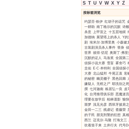
S
T
U
V
W
X
Y
Z
按标签浏览
约瑟芬·铁伊
红胡子的诅咒
一耕助
南丁格尔的沉默
诗
杀意
上甲宣之
十五层地狱
加德纳
展望塔上的杀人
Y的
剧
埃米尔·加博里奥
小森健
古装剧演员杀人事件
替身
世界
彼得·切尼
奥斯丁·弗里
沉默的证人
马洛奖
全国第
侦探小说大赛
雪盲
雾舍巧
圭佑
E·C·本特利
全国侦探
大赛
北山猛邦
牛尾正直
彩
的秘密
幽灵棚子
黑色回廊
嫌疑人
无棺之尸
耶洗别之
撰
七河迦南
栋居弘一良
皮
化
台湾推理俱乐部
恶魔迷
理要在放学后
柏林谍影
愉
噩梦
浅见光彦
西班牙披肩
金田一二三
残虐记
斋藤荣
的子民
朋克刑警的狂想
真
西兰
迈克尔·马隆
打海文三
吹着笛子来
土井行夫
代号D