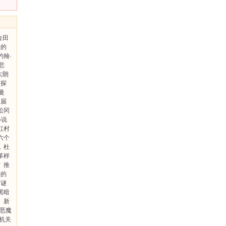
金田
般的
约翰·
悲
太朗
侦探
曼
二届
松冈
小说
虹村
六个
死
杜
革样
宫
推
快的
之谜
黑暗
相
新
恶魔
机关