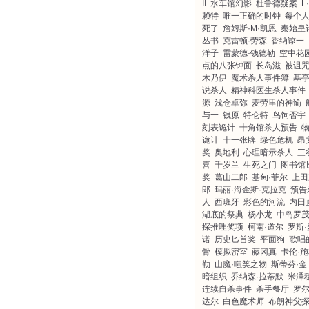
II
水车馆幻影
杜鲁德疑案
L
赖特
唯一正确的时钟
每个
死了
詹姆斯·M·凯恩
秦始皇
丛书
克雷顿·劳森
香纳谅一
洋子
雷蒙德·钱德勒
空中花
点的八张钟面
长岛滋
被诅
木乃伊
魔术杀人事件簿
基
说杀人
精神科医生杀人事件
源
浅仓卓弥
麦劳里的神谕
与一
钱原
特仑特
鸟饲否宇
刻表诡计
十角馆杀人预告
诡计
十一张牌
绿色危机
昂
奖
奥地利
心理暗示杀人
三
喜
千岁兰
生死之门
图书馆
奖
葛山二郎
基甸·菲尔
上田
郎
玛丽·海金斯·克拉克
预告
人
西班牙
彩色的河流
内田
湖底的祭典
杨小龙
中岛罗
探推理奖项
柯南·道尔
罗斯
诺
历史匕首奖
平面狗
歌唱
骨
模拟密室
藤冈真
卡伦·
勒
山魔·嗤笑之物
斯蒂芬·金
暗组织
乔纳森·拉蒂默
米澤
连续自杀事件
杀手餐厅
罗尔
达尔
白色魔术师
布朗神父