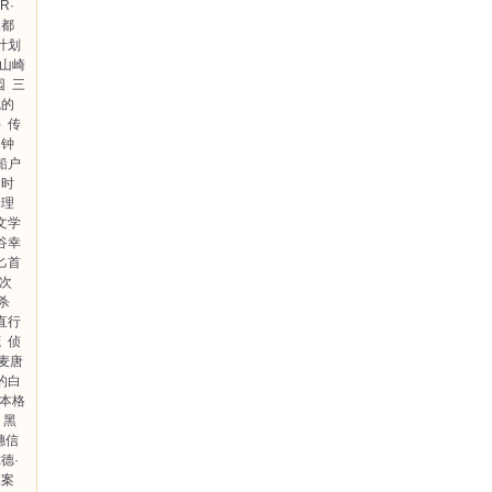
·R·
人都
计划
山崎
园
三
咒的
亭
传
钟
船户
时
物理
文学
谷幸
匕首
次
杀
直行
茂
侦
·麦唐
的白
施本格
黑
穗信
德·
探案