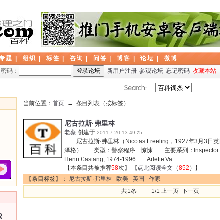
专题
|
组织
|
标签
|
咨询
|
问答
|
博客
|
论坛
|
微博
密码：
新用户注册
参观论坛
忘记密码
收藏本站
当前位置：
首页
→ 条目列表（按标签）
尼古拉斯·弗里林
老蔡
创建于
2011-7-20 13:49:25
尼古拉斯·弗里林（Nicolas Freeling，1927年3月3日
泽格） 类型：警察程序；惊悚 主要系列：Inspector Van d
Henri Castang, 1974-1996 Arlette Va
【本条目共被推荐
58
次】 【
点此阅读全文
（
852
）】
【条目标签】：
尼古拉斯·弗里林
欧美
英国
作家
共1条 1/1 上一页 下一页
R