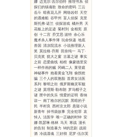
娜
迈克尔·吉尔伯特
推理书系
侦
探们的镇魂歌
致命的密码
三云
岳斗
暗夜花儿开
网络凶邻
天空
的遇难船
谷甲州
盲人侦探
克里
斯托弗·诺兰
侦探游戏
橘外男
天
花板上的足迹
菊村到
金相宪
原
创
十二宫
乔艾思·波特
余心乐
魔术杀人事件簿
玩命快递
地底
兽国
清凉院流水
小说推理新人
奖
莫拉格·乔斯
田奈纯一
马丁·
贝克奖
犹大之窗
古墓之谜
事实
之前
恋爱曲线
柏棺
像蒙德里安
一样作画的贼
冈嶋二人
莱登庭
神秘事件
抱着黄金飞翔
偷拐抢
骗
三个人的双胞胎
首席女法医
系列
黎明之街
俄罗斯幽灵军舰
之谜
莫理斯·勒布朗
罗马帽子之
谜
匣中的失乐
情爱的证明
香纳
谅一
南丁格尔的沉默
黑暗的子
民
半村良
西村京太郎
悬疑小说
新青年
掉书袋故事
完全犯罪
哀
悼人
法医学
唯一正确的时钟
安
娜·凯瑟琳·格林
马天
寒战
漫长
的告别
制造暴力
M的悲剧
战前
酒
冷战谍魂
三好彻
尼罗·伍尔芙