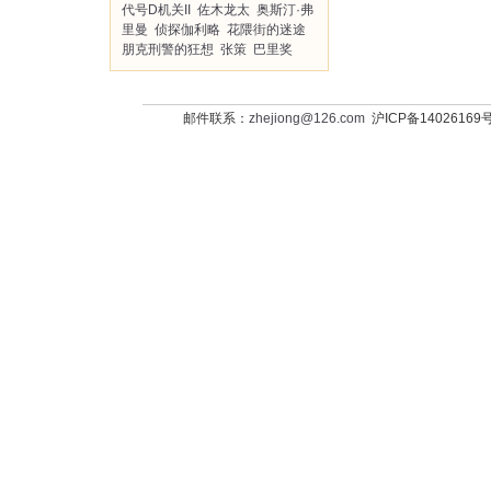
代号D机关II
佐木龙太
奥斯汀·弗
里曼
侦探伽利略
花隈街的迷途
朋克刑警的狂想
张策
巴里奖
邮件联系：
zhejiong@126.com
沪ICP备14026169