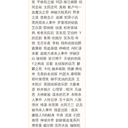
奖
平林初之辅
玛莎·格兰姆斯
松
冈圭祐
太田忠司
真相
船户与一
血魔法之罪
神秘大陆系列
野兽
之道
曾根圭介
追捕
犯罪小说
黑死馆杀人事件
罗塞塔的钥匙
艾尔莫·雷纳德
动漫
松村喜雄
鸦
爸爸失踪后
安东尼·艾伯特
Y
的悲剧
鲁斯·伦德尔
安东尼·布
彻
无尽长夜
李柏
我和侦探伯爵
森雅裕
怪盗基德
梓崎优
ABC谋
杀案
超能力者杀人事件
伊丽莎
白·彼得斯
皆川博子
天使的伤痕
Y之构造
后窗
名侦探的诅咒
麒
麟之死
卡伦·施本格勒
塔娜·弗伦
奇
无畏的名侦探
约瑟夫·康明斯
双叶推理奖
御手洗浊的流浪
五
木阳介
英国侦探俱乐部
大薮春
彦
积木镜介
心理罪：暗河
凡迪
恩
犬神家族
谋杀的艺术
本阵杀
人事件
人性记录
五十岚均
八面
埋伏
维基·布里斯
太田兰三
议员
秘书杀人事件
我是法医：面具
嫌疑人X的献身
半身
流派
幻想
推理
伸缩吊带
妙龄吸血鬼系列
弗里曼·威尔斯·克劳夫兹
编辑犯