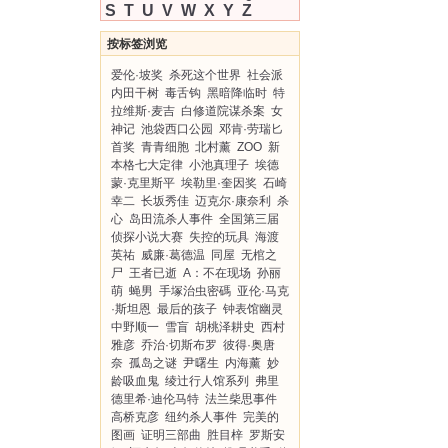
S
T
U
V
W
X
Y
Z
按标签浏览
爱伦·坡奖
杀死这个世界
社会派
内田干树
毒舌钩
黑暗降临时
特
拉维斯·麦吉
白修道院谋杀案
女
神记
池袋西口公园
邓肯·劳瑞匕
首奖
青青细胞
北村薰
ZOO
新
本格七大定律
小池真理子
埃德
蒙·克里斯平
埃勒里·奎因奖
石崎
幸二
长坂秀佳
迈克尔·康奈利
杀
心
岛田流杀人事件
全国第三届
侦探小说大赛
失控的玩具
海渡
英祐
威廉·葛德温
同屋
无棺之
尸
王者已逝
A：不在现场
孙丽
萌
蝇男
手塚治虫密碼
亚伦·马克
·斯坦恩
最后的孩子
钟表馆幽灵
中野顺一
雪盲
胡桃泽耕史
西村
雅彦
乔治·切斯布罗
彼得·奥唐
奈
孤岛之谜
尹曙生
内海薰
妙
龄吸血鬼
绫辻行人馆系列
弗里
德里希·迪伦马特
法兰柴思事件
高桥克彦
纽约杀人事件
完美的
图画
证明三部曲
胜目梓
罗斯安