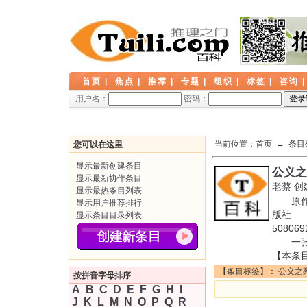
首页
|
焦点
|
推荐
|
专题
|
组织
|
标签
|
咨询
用户名：
密码：
当前位置：
首页
→ 条目
您可以在这里
显示最新创建条目
公义之
显示最新协作条目
老蔡
创
显示最热条目列表
原作名
显示用户推荐排行
版社 出
显示条目目录列表
508
一张
【本条
【条目标签】：
公义之
按拼音字母排序
A
B
C
D
E
F
G
H
I
J
K
L
M
N
O
P
Q
R