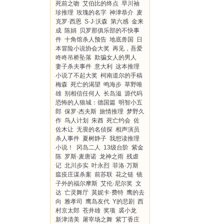
死前之吻
艾伯比的终点
早川袖
珍推理
玫瑰的名字
神津恭介
麦
克罗·西恩
S·J·沃森
第六感
金来
成
陈娟
贝罗那俱乐部的不快事
件
十角馆杀人预告
地底兽国
日
本冒险小说协会大奖
再见，吾爱
咚咚吊桥坠落
欺骗女人的男人
妻子杀夫事件
意大利
这本推理
小说了不起大奖
柯南道尔的手稿
梅森
死亡的渴望
鸣海步
草野唯
雄
别相信任何人
长岛滋
源代码
恐怖的人狼城：德国篇
明智小五
郎
保罗·杰夫斯
旅情推理
梦野久
作
鸟人计划
朱酋
死亡约会
佐
佐木让
无畏的名侦探
相声演员
杀人事件
夏树静子
我想读推理
小说！
冈岛二人
13级台阶
紫金
陈
罗斯·麦唐诺
龙神之雨
残虐
记
北川步实
叶永烈
菲洛·万斯
瘟疫庄谋杀案
前苏联
花之链
镜
子外的福尔摩斯
艾伦·尼尔奖
文
达
亡灵舞厅
莫妮卡·费特
鹰的去
向
雅孝司
鹰岛友代
Y的悲剧
西
村京太郎
苍井雄
奖项
裘小龙
新津清美
屠宰场之舞
紫丁香庄