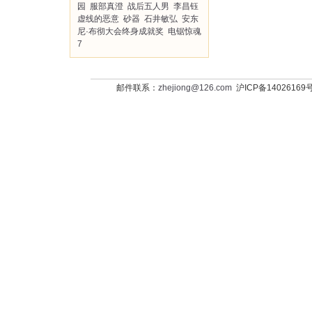
园
服部真澄
战后五人男
李昌钰
虚线的恶意
砂器
石井敏弘
安东
尼·布彻大会终身成就奖
电锯惊魂
7
邮件联系：
zhejiong@126.com
沪ICP备14026169