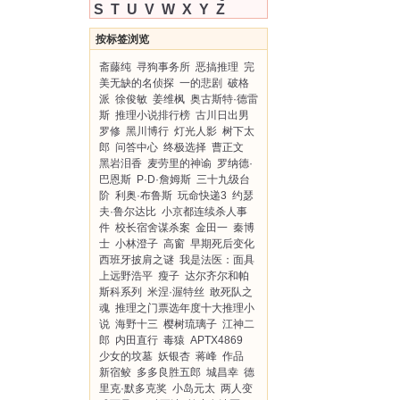
S
T
U
V
W
X
Y
Z
按标签浏览
斋藤纯
寻狗事务所
恶搞推理
完
美无缺的名侦探
一的悲剧
破格
派
徐俊敏
姜维枫
奥古斯特·德雷
斯
推理小说排行榜
古川日出男
罗修
黑川博行
灯光人影
树下太
郎
问答中心
终极选择
曹正文
黑岩泪香
麦劳里的神谕
罗纳德·
巴恩斯
P·D·詹姆斯
三十九级台
阶
利奥·布鲁斯
玩命快递3
约瑟
夫·鲁尔达比
小京都连续杀人事
件
校长宿舍谋杀案
金田一
秦博
士
小林澄子
高窗
早期死后变化
西班牙披肩之谜
我是法医：面具
上远野浩平
瘦子
达尔齐尔和帕
斯科系列
米涅·渥特丝
敢死队之
魂
推理之门票选年度十大推理小
说
海野十三
樱树琉璃子
江神二
郎
内田直行
毒猿
APTX4869
少女的坟墓
妖银杏
蒋峰
作品
新宿鲛
多多良胜五郎
城昌幸
德
里克·默多克奖
小岛元太
两人变