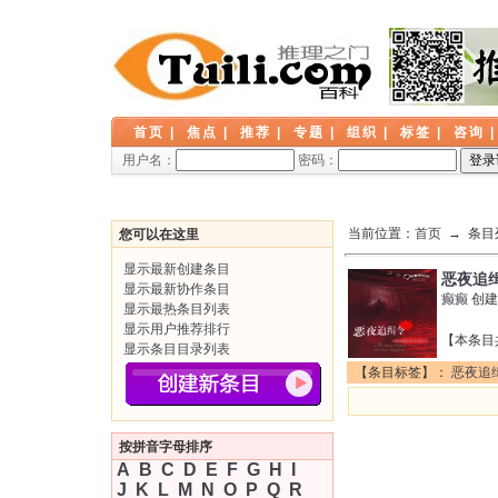
首页
|
焦点
|
推荐
|
专题
|
组织
|
标签
|
咨询
用户名：
密码：
当前位置：
首页
→ 条目
您可以在这里
显示最新创建条目
恶夜追
显示最新协作条目
癫癫
创建
显示最热条目列表
&
显示用户推荐排行
【本条目
显示条目目录列表
【条目标签】：
恶夜追
按拼音字母排序
A
B
C
D
E
F
G
H
I
J
K
L
M
N
O
P
Q
R