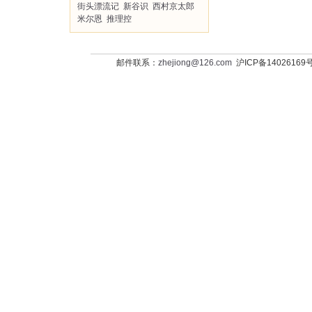
街头漂流记
新谷识
西村京太郎
米尔恩
推理控
邮件联系：
zhejiong@126.com
沪ICP备14026169