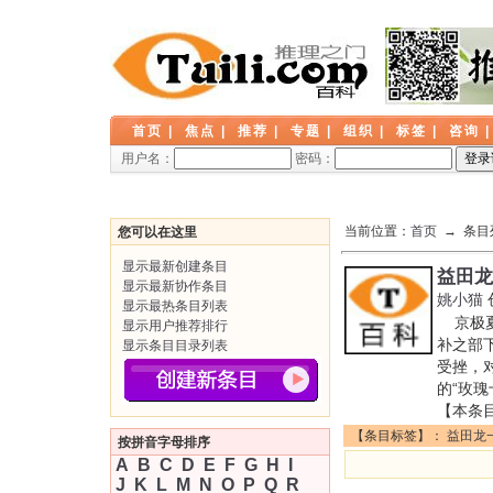
首页
|
焦点
|
推荐
|
专题
|
组织
|
标签
|
咨询
用户名：
密码：
当前位置：
首页
→ 条目
您可以在这里
显示最新创建条目
益田龙
显示最新协作条目
姚小猫
显示最热条目列表
京极夏
显示用户推荐排行
补之部
显示条目目录列表
受挫，
的“玫
【本条
【条目标签】：
益田龙
按拼音字母排序
A
B
C
D
E
F
G
H
I
J
K
L
M
N
O
P
Q
R