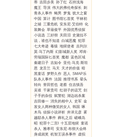
蒂
吉田步美
孙了红
石持浅海
魔王
导演
伟大的弗伦奇探长
刺
青杀人事件
蝇男
梦鬼
犹大之窗
中国
算计
图书馆匕首奖
平林初
之辅
三重危机
安东尼·艾伯特
化
装舞会
草薙俊平
外国优秀侦探
小说选
三好彻
关田泪
史黛拉不
说，谁也不知道
白城恶魔
犯罪
七大奇迹
毒猿
地狱使者
吉列尔
莫·马丁内斯
幻影城新人奖
邓肯·
劳瑞国际匕首奖
魔都
蓝色区域
秦建日子
吉如令
亚伦·马克·斯坦
恩
龙舌兰
马天
天才的价值
暗
黑童话
梦野久作
恶人
SMAP乐
队杀人事件
法国
推理书系
晕头
转向
誉田哲也
老蔡
住吉慎吾
吴谁
千家贵司
红胡子的诅咒
刽
子手的杂役
弑警犯
湖边凶杀案
吉田修一
消失的相中人
史军
金
发女人两种微笑的女人
韩国
啄
木鸟
侦探小说评析
井泽元彦
雾
越邸杀人事件
葬礼之后
嵯峨岛
昭
犯罪十二宫I
十五层地狱
童谣
杀人
雅孝司
安东尼·布彻大会终
身成就奖
机智王误杀事件
虚拟