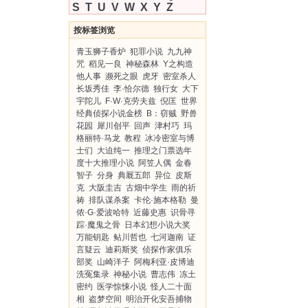
S
T
U
V
W
X
Y
Z
按标签浏览
青玉狮子香炉
犯罪小说
九九神
咒
稻见一良
神秘森林
Y之构造
他人事
濒死之眼
虎牙
密室杀人
长坂秀佳
李·恰尔德
独行女
大下
宇陀儿
F·W·克劳夫兹
倪匡
世界
经典侦探小说金榜
B：窃贼
野兽
花园
犀川创平
回声
津村巧
玛
格丽特·马龙
教程
冰冷密室与博
士们
大迫纯一
推理之门票选年
度十大推理小说
阿笠人偶
金春
智子
分身
典厩五郎
异位
皮斯
克
大阪圭吉
古畑中学生
雨的祈
祷
排队谋杀案
卡伦·施本格勒
曼
侬·G·爱波哈特
近藤史惠
识骨寻
踪·魔鬼之骨
日本幻想小说大奖
万能钥匙
鲇川哲也
七河迦南
证
言疑云
迪莉斯奖
侦探作家俱乐
部奖
山崎洋子
阿梅利亚·皮博迪
洗冤集录
神秘小说
曹志伟
冻土
密约
医学惊悚小说
怪人二十面
相
盗梦空间
明治开化安吾捕物