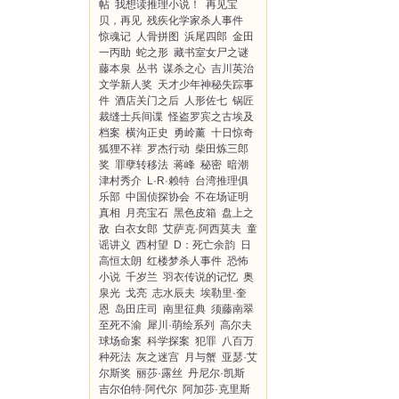
帖
我想读推理小说！
再见宝
贝，再见
残疾化学家杀人事件
惊魂记
人骨拼图
浜尾四郎
金田
一丙助
蛇之形
藏书室女尸之谜
藤本泉
丛书
谋杀之心
吉川英治
文学新人奖
天才少年神秘失踪事
件
酒店关门之后
人形佐七
锅匠
裁缝士兵间谍
怪盗罗宾之古埃及
档案
横沟正史
勇岭薰
十日惊奇
狐狸不祥
罗杰行动
柴田炼三郎
奖
罪孽转移法
蒋峰
秘密
暗潮
津村秀介
L·R·赖特
台湾推理俱
乐部
中国侦探协会
不在场证明
真相
月亮宝石
黑色皮箱
盘上之
敌
白衣女郎
艾萨克·阿西莫夫
童
谣讲义
西村望
D：死亡余韵
日
高恒太朗
红楼梦杀人事件
恐怖
小说
千岁兰
羽衣传说的记忆
奥
泉光
戈亮
志水辰夫
埃勒里·奎
恩
岛田庄司
南里征典
须藤南翠
至死不渝
犀川·萌绘系列
高尔夫
球场命案
科学探案
犯罪
八百万
种死法
灰之迷宫
月与蟹
亚瑟·艾
尔斯奖
丽莎·露丝
丹尼尔·凯斯
吉尔伯特·阿代尔
阿加莎·克里斯