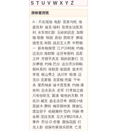
S
T
U
V
W
X
Y
Z
按标签浏览
A：不在现场
电影
雷兽与蛇
海
庭良和
迪克·瑞利
首席女法医系
列
水车馆幻影
玉岭的叹息
加斯
顿·勒鲁
韩国
原创
西班牙
弗瑞
德里克·布朗
战后五人男
中野顺
一
新本格推理
江户川柯南
约翰·
迈克尔·海耶斯
达芬奇密码
流星
之绊
开膛手杰克
我的前妻们
贝
尔摩德
约翰·巴尔
达尔齐尔和帕
斯科系列
埃勒里·奎因奖
坂木司
李垠
梶山季之
汤川学
暗潮
迈
克尔·克莱顿
克雷顿·劳森
千年
杀
莱昂纳多·迪卡普里奥
约翰·康
奈利
志水辰夫
史军
行李箱之曲
只有你听见
翼浦
银色的天鹅
拜
佐尔·威灵
盗走达芬奇
德国小镇
莫妮卡·费特
梅菲斯特奖
降旗弘
渡边容子
哈丽雅特·范内
玛丽·希
金斯·克拉克奖
北方夕鹤2/3杀人
事件
乔治·D·舒曼
腐蚀花园
灯
光人影
侦探作家俱乐部奖
亡灵