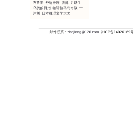
布鲁斯
舒适推理
唐懿
尹曙生
乌鸦的拇指
帕诺拉马岛奇谈
十
津川
日本推理文学大奖
邮件联系：
zhejiong@126.com
沪ICP备14026169