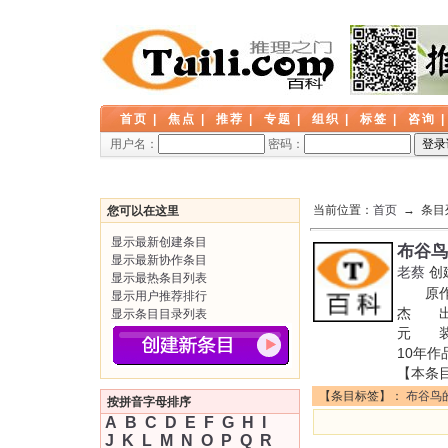
首页
|
焦点
|
推荐
|
专题
|
组织
|
标签
|
咨询
用户名：
密码：
当前位置：
首页
→ 条目
您可以在这里
显示最新创建条目
布谷鸟
显示最新协作条目
老蔡
创
显示最热条目列表
原作名
显示用户推荐排行
杰 出版
显示条目目录列表
元 装帧
10年
【本条
【条目标签】：
布谷鸟
按拼音字母排序
A
B
C
D
E
F
G
H
I
J
K
L
M
N
O
P
Q
R