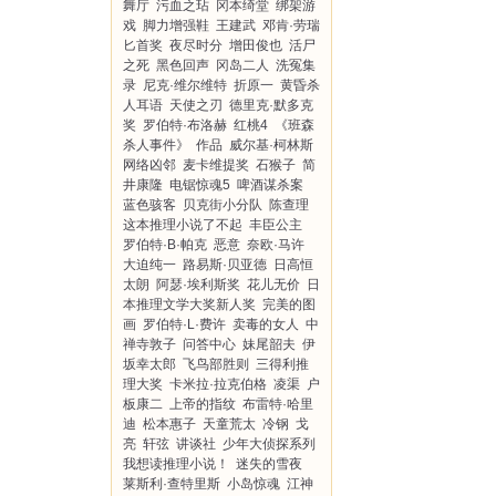
舞厅
污血之玷
冈本绮堂
绑架游
戏
脚力增强鞋
王建武
邓肯·劳瑞
匕首奖
夜尽时分
增田俊也
活尸
之死
黑色回声
冈岛二人
洗冤集
录
尼克·维尔维特
折原一
黄昏杀
人耳语
天使之刃
德里克·默多克
奖
罗伯特·布洛赫
红桃4
《班森
杀人事件》
作品
威尔基·柯林斯
网络凶邻
麦卡维提奖
石猴子
简
井康隆
电锯惊魂5
啤酒谋杀案
蓝色骇客
贝克街小分队
陈查理
这本推理小说了不起
丰臣公主
罗伯特·B·帕克
恶意
奈欧·马许
大迫纯一
路易斯·贝亚德
日高恒
太朗
阿瑟·埃利斯奖
花儿无价
日
本推理文学大奖新人奖
完美的图
画
罗伯特·L·费许
卖毒的女人
中
禅寺敦子
问答中心
妹尾韶夫
伊
坂幸太郎
飞鸟部胜则
三得利推
理大奖
卡米拉·拉克伯格
凌渠
户
板康二
上帝的指纹
布雷特·哈里
迪
松本惠子
天童荒太
冷钢
戈
亮
轩弦
讲谈社
少年大侦探系列
我想读推理小说！
迷失的雪夜
莱斯利·查特里斯
小岛惊魂
江神