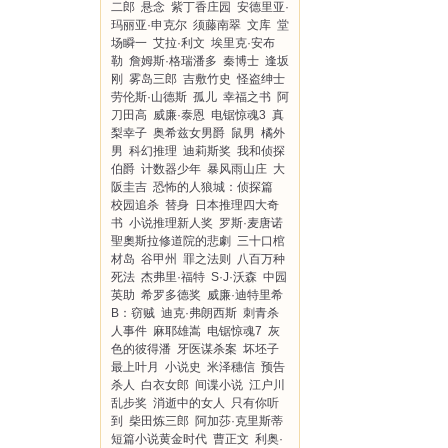
二郎
悬念
紫丁香庄园
安德里亚·
玛丽亚·申克尔
须藤南翠
文库
堂
场瞬一
艾拉·利文
埃里克·安布
勒
詹姆斯·格瑞潘多
秦博士
逢坂
刚
雾岛三郎
吉敷竹史
怪盗绅士
劳伦斯·山德斯
孤儿
幸福之书
阿
刀田高
威廉·泰恩
电锯惊魂3
真
梨幸子
奥希兹女男爵
鼠男
橘外
男
科幻推理
迪莉斯奖
我和侦探
伯爵
计数器少年
暴风雨山庄
大
阪圭吉
恐怖的人狼城：侦探篇
校园追杀
替身
日本推理四大奇
书
小说推理新人奖
罗斯·麦唐诺
聖奧斯拉修道院的悲劇
三十口棺
材岛
谷甲州
罪之法则
八百万种
死法
杰弗里·福特
S·J·沃森
中园
英助
希罗多德奖
威廉·迪特里希
B：窃贼
迪克·弗朗西斯
刺青杀
人事件
麻耶雄嵩
电锯惊魂7
灰
色的彼得潘
牙医谋杀案
坏坯子
最上叶月
小说史
米泽穗信
预告
杀人
白衣女郎
间谍小说
江户川
乱步奖
消逝中的女人
只有你听
到
柴田炼三郎
阿加莎·克里斯蒂
短篇小说黄金时代
曹正文
利奥·