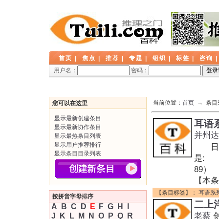
首页
|
焦点
|
推荐
|
专题
|
组织
|
标签
|
咨询
用户名：
密码：
当前位置：
首页
→ 条目
您可以在这里
显示最新创建条目
耳语
显示最新协作条目
并州达
显示最热条目列表
显示用户推荐排行
日本
显示条目目录列表
是: 
89）
【本条
【条目标签】：
耳语系
按拼音字母排序
二上
A
B
C
D
E
F
G
H
I
老蔡
J
K
L
M
N
O
P
Q
R