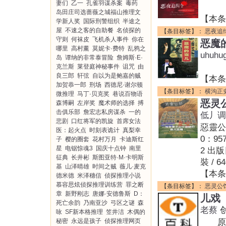
妻们
乙一
孔雀羽谋杀案
毒药
岛田庄司选蔷薇之城福山推理文
【本条
学新人奖
国际刑警组织
半途之
屋
不速之客的自助餐
名侦探的
【条目标签】：
恶夜追
守则
何袜皮
飞机杀人事件
你在
恶魔
哪里
高村薰
莫妮卡·费特
乱鸦之
uhuhu
岛
谭纳的非常泰冒险
詹姆斯·E·
作者
克兰斯
莱登庭神秘事件
诅咒
由
良三郎
轩弦
自以为是鲍嘉的贼
【本条
加贺恭一郎
刑场
西德尼·谢尔顿
【条目标签】：
横沟正
微推理
马丁·贝克奖
巷说百物语
恶灵
森博嗣
左岸奖
魔术师的选择
搏
击俱乐部
詹宏志私房谋杀
一的
低丿调
悲剧
口红将军的凯旋
首席女法
惡靈公
医：起火点
时刻表诡计
真梨幸
0：957
子
樱的圈套
花村万月
卡迪斯红
星
电锯惊魂3
国庆十点钟
南里
2 出
征典
长井彬
斯图亚特·M·卡明斯
裝 / 6
基
山泽晴雄
时间之贼
薇儿·麦克
【本条
德米德
米泽穗信
侦探推理小说
慕容思炫侦探推理训练营
罪之断
【条目标签】：
恶灵公
章
新野刚志
唐娜·安德鲁斯
D：
儿戏
死亡余韵
乃南亚沙
弓区之谜
森
老蔡
咏
SF新本格推理
笠井洁
木偶的
秘密
永远是孩子
侦探推理网页
原作名