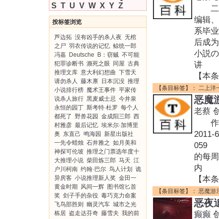
S
T
U
V
W
X
Y
Z
二上洋
编辑、
按标签浏览
系毕业
芦边拓
没有凶手的杀人夜
无棺
后成为
之尸
羽衣传说的记忆
鲸统一郎
小説の
冯嘉
Deutsche
B：窃贼
不可能
犯罪诊断书
濒死之眼
同屋
古典
讲
推理文库
意大利幻想曲
下雪天
【本条
请勿杀人
藤木禀
日本沉没
推理
【条目标签】：
二上洋
小说排行榜
魔术王事件
平家传
恶魔
说杀人旅行
黑麦威士忌
今井泉
永恒的园丁
斯考特·杜罗
每个人
老蔡
都死了
野兽花园
金成阳三郎
西
作者:
村雅彦
最后记忆
埃米尔·加博里
2011
奥
东直己
鸣海园
新星出版社
一先令蜡烛
石井雅之
如月美和
05
神探可伦坡
推理之门票选年度十
的每周
大推理小说
柴田炼三郎
马天
江
内
户川柯南
约翰·巴尔
鸟人计划
诡
异房客
小说推理新人奖
金田一
【本条
黄金时期
风间一辉
图书馆匕首
【条目标签】：
恶魔游
奖
刽子手的杂役
毒巧克力命案
恶夜
飞鸟部胜则
幽灵汽车
城市之光
栋居
盗走达芬奇
藤雪夫
我的前
癫癫