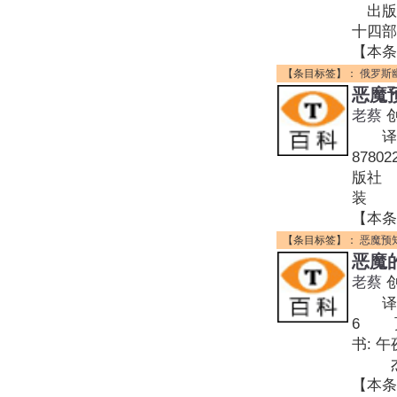
出版年
十四部
【本条
【条目标签】：
俄罗斯
恶魔
老蔡
译者:
8780
版社 
装 出
【本条
【条目标签】：
恶魔预
恶魔
老蔡
译者:
6 页
书: 
杰夫
【本条