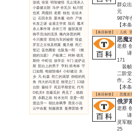
游戏
张策
明智健悟
无止境杀人
群众出
小森健太朗
马伊·舍瓦尔
鲇川哲
元 装
也奖
周瘦鹃
老蔡
钱包
佐佐木
987
让
石田衣良
栗本薰
动作
尸体
长发之谜
金盾文学奖
陆石
魔术
【本条
杀人事件簿
赤井三寻
服部真澄
【条目标签】：
儿戏
御手洗浊的流浪
佩内洛普的网
恶魔
今川雅澄
双轮马车的秘密
怪盗
罗宾之古埃及档案
魔天楼
死亡
老蔡
笔记
蓝色圈套
仓阪鬼一郎
《燃
译者:
烧的法庭》
户板康二
柯林·德克
171
斯特
中町信
放学后
卡门·波萨达
斯
阳台上的男子
亨利·班考林
守
装帧:
口如瓶
电锯惊魂4
小杉健治
东
二阶堂
乡
凡·杜森
死亡的渴望
倒错的死
作。之
角
伟大的马里尼
推理之门
13级
【本条
台阶
藤桂子
死后早期变化
代号
D机关II
首藤瓜於
再见了，德彪
【条目标签】：
恶魔迷
西
杀戮之病
铃木光司
亚爱一郎
俄罗
渡边淳一
朝比奈飒季
黑笑小说
老蔡
云中命案
制服搜查
曼弗雷德·李
译者:
灵军舰之
25 