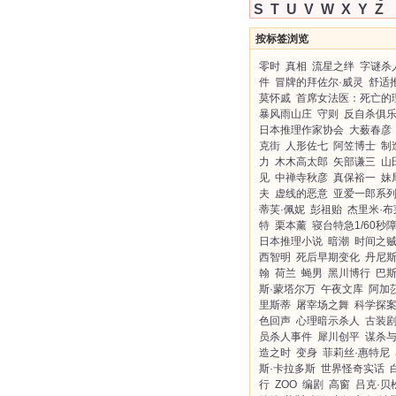
S
T
U
V
W
X
Y
Z
按标签浏览
零时
真相
流星之绊
字谜杀
件
冒牌的拜佐尔·威灵
舒适
莫怀戚
首席女法医：死亡的
暴风雨山庄
守则
反自杀俱
日本推理作家协会
大薮春彦
克街
人形佐七
阿笠博士
制
力
木木高太郎
矢部谦三
山
见
中禅寺秋彦
真保裕一
妹
夫
虚线的恶意
亚爱一郎系
蒂芙·佩妮
彭祖贻
杰里米·布
特
栗本薰
寝台特急1/60秒
日本推理小说
暗潮
时间之
西智明
死后早期变化
丹尼斯
翰
荷兰
蝇男
黑川博行
巴
斯·蒙塔尔万
午夜文库
阿加
里斯蒂
屠宰场之舞
科学探
色回声
心理暗示杀人
古装
员杀人事件
犀川创平
谋杀
造之时
变身
菲莉丝·惠特尼
斯·卡拉多斯
世界怪奇实话
行
ZOO
编剧
高窗
吕克·贝