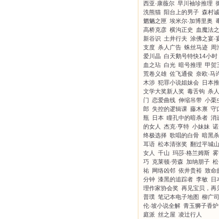
西亚·康薇尔
早川袖珍推理
洗熊猫
阳台上的男子
森村
魍魉之匣
埃米尔·加博里奥
高桥克彦
横沟正史
血魔法
新谷识
土井行夫
涂佛之宴·
支度
杀人广告
蛛丝马迹
周
爱川晶
白天鹅号特快14小时
血之玷
白光
暗号推理
甲贺
荒卷义雄
佐飞通俊
奈欧·马
木涉
犯罪小说姐妹会
日本
文学大奖新人奖
毒舌钩
杀
门
恋爱曲线
伸缩吊带
小栗
郎
失控的逻辑课
藤木禀
守
瓶
日本
瞳孔中的暗杀者
消
的女人
杰克·亨特
小妹妹
诺
终极选择
歌唱的白骨
暗黑
耳语
松本清张奖
翻过平城
女人
千山
玛莎·格兰姆斯
雾
巧
克莱顿·劳森
加纳朋子
松
祐
网络凶邻
依井贵裕
致命
分钟
漆黑的追踪者
李敏
日
理作家协会奖
再见宝贝，再
普璞
笔记本电子地图
柳广
伦·坡小说全解
青玉狮子香炉
庭派
丝之屋
凌辻行人