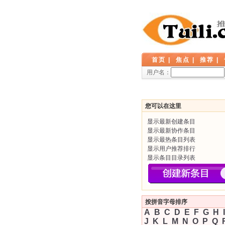
首页
|
焦点
|
推荐
|
用户名：
您可以在这里
显示最新创建条目
显示最新协作条目
显示最热条目列表
显示用户推荐排行
显示条目目录列表
按拼音字母排序
A
B
C
D
E
F
G
H
I
J
K
L
M
N
O
P
Q