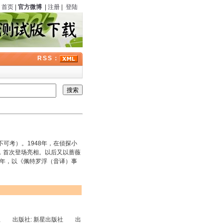
首页
|
官方微博
|
注册
|
登陆
RSS：
考）。1948年，在侦探小
，首次登场亮相。以后又以蔷薇
0年，以《佩特罗浮（音译）事
生 出版社: 新星出版社 出