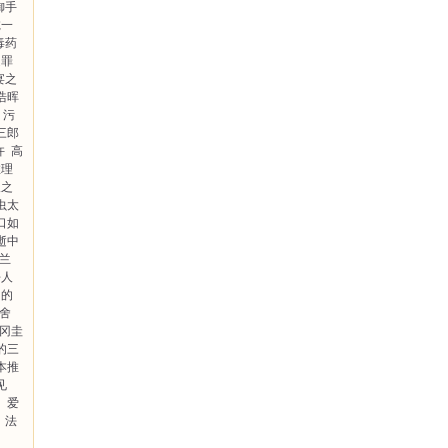
御手
诚一
毒药
之罪
宴之
浩晖
污
三郎
许
高
推理
人之
虫太
口如
逝中
兰
杀人
山的
舍
冈圭
的三
本推
见
司
爱
法