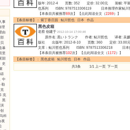
版年: 2012-4 页数: 352 定价: 32.00元 装帧:
也系列 ISBN: 9787513306119 日本推理作家鲇川
【本条目共被推荐
69
次】 【
点此阅读全文
（
2269
）】
【条目标签】：
紫丁香庄园
鲇川哲也
日本
作品
人事
黑色皮箱
推理
老蔡
创建于
理由
2012-10-14 17:00:46
原作名: 黒いトランク 作者: 鲇川哲也 译者: 吴媛婷
乐部
版社 出版年: 2012-8-10 页数: 360 定价: 33.
贝
文库：鲇川哲也系列 ISBN: 9787513306218 日本
造暴
【本条目共被推荐
102
次】 【
点此阅读全文
（
1172
）】
田里
尾韶
【条目标签】：
黑色皮箱
鲇川哲也
日本
作品
列
史
共3条 1/1 上一页 下一页
莱
障碍
贼
中
·勒
斯克
莎·克
案
黑
剧演
与创
马科
白夜
松