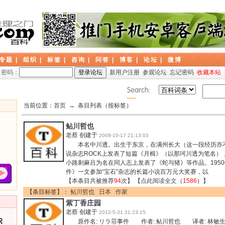
专题
|
组织
|
标签
|
咨询
|
问答
|
博客
|
论坛
|
微博
密码：
新用户注册
参观论坛
忘记密码
收藏本站
当前位置：
首页
→ 条目列表（按标签）
鲇川哲也
老蔡
创建于
2009-10-17 21:13:03
本名中川透。出生于东京，在满州长大（这一段经历亦不可
说杂志ROCK上发表了短篇《月楫》（以那珂川透为笔名）
小路刺麻吕为名在同人志上发表了《蛇与猪》等作品。195
件》一文参加“宝石”杂志的长篇小说百万元大奖赛，以
【本条目共被推荐
94
次】 【
点此阅读全文
（
1586
）】
【条目标签】：
鲇川哲也
日本
作家
紫丁香庄园
老蔡
创建于
2012-5-31 21:23:15
R
原作名: リラ荘事件 作者: 鲇川哲也 译者: 林敏