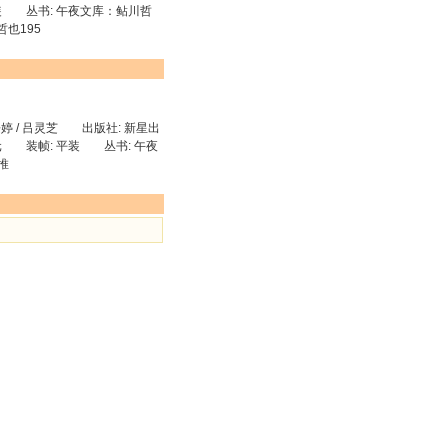
 平装 丛书: 午夜文库：鲇川哲
哲也195
 / 吕灵芝 出版社: 新星出
00元 装帧: 平装 丛书: 午夜
推