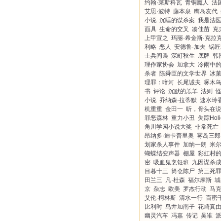
约翰·莱斯科瓦
青铜魔人
法
艾思·波特
藤本泉
鹰岛友代
小说
沉睡的谋杀案
我是法
面具
生命的交叉
凑佳苗
克
上甲宣之
玛丽·希金斯·克拉
利略
恶人
安德鲁·加夫
锅匠
士兵间谍
深町秋生
底牌
韩
理作家协会
加拿大
冷雨中
杀者
陈舜臣的文学世界
冰
理罪：暗河
长尾诚夫
啄木
书
评论
沉默的羔羊
法则
小说
乔纳森·拉蒂默
速水玲
机重重
金田一
听，骨头在
罪恶森林
重力小丑
失踪Holi
角川学园小说大奖
非常死亡
昂纳多·迪卡普里奥
雾岛三郎
划家杀人事件
加纳一朗
米
蝴蝶结变声器
棚屋
彩虹村
密
吸血鬼烹饪班
九因谋杀
目暮十三
筒仓陈尸
第三死
田兰三
凡·杜森
福尔摩斯
城
京
杂志
欧美
罗杰行动
马克
艾伦·柯林斯
清水一行
百密
比利时
鸟井加南子
花崎真
幽灵汽车
冯嘉
传记
吴谁