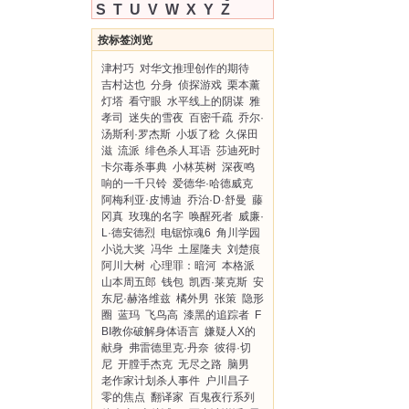
S
T
U
V
W
X
Y
Z
按标签浏览
津村巧
对华文推理创作的期待
吉村达也
分身
侦探游戏
栗本薰
灯塔
看守眼
水平线上的阴谋
雅
孝司
迷失的雪夜
百密千疏
乔尔·
汤斯利·罗杰斯
小坂了稔
久保田
滋
流派
绯色杀人耳语
莎迪死时
卡尔毒杀事典
小林英树
深夜鸣
响的一千只铃
爱德华·哈德威克
阿梅利亚·皮博迪
乔治·D·舒曼
藤
冈真
玫瑰的名字
唤醒死者
威廉·
L·德安德烈
电锯惊魂6
角川学园
小说大奖
冯华
土屋隆夫
刘楚痕
阿川大树
心理罪：暗河
本格派
山本周五郎
钱包
凯西·莱克斯
安
东尼·赫洛维兹
橘外男
张策
隐形
圈
蓝玛
飞鸟高
漆黑的追踪者
F
BI教你破解身体语言
嫌疑人X的
献身
弗雷德里克·丹奈
彼得·切
尼
开膛手杰克
无尽之路
脑男
老作家计划杀人事件
户川昌子
零的焦点
翻译家
百鬼夜行系列