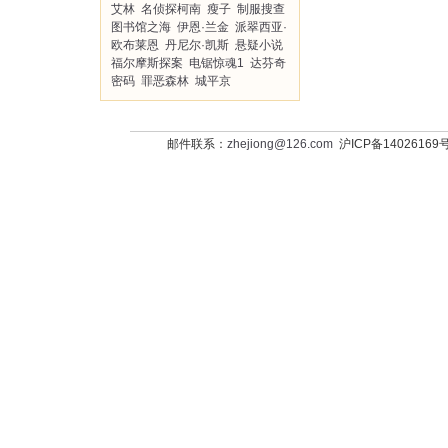
艾林
名侦探柯南
瘦子
制服搜查
图书馆之海
伊恩·兰金
派翠西亚·
欧布莱恩
丹尼尔·凯斯
悬疑小说
福尔摩斯探案
电锯惊魂1
达芬奇
密码
罪恶森林
城平京
邮件联系：
zhejiong@126.com
沪ICP备14026169