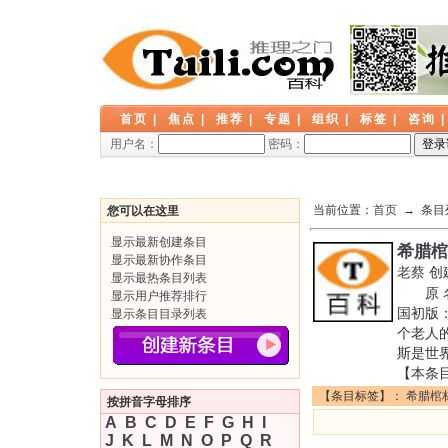
首页
|
焦点
|
推荐
|
专题
|
组织
|
标签
|
咨询
用户名：
密码：
当前位置：
首页
→ 条目
您可以在这里
显示最新创建条目
希腊棺
显示最新协作条目
老蔡
创
显示最热条目列表
原 名：T
显示用户推荐排行
国初版：
显示条目目录列表
个老人
斯是世
【本条
【条目标签】：
希腊棺
按拼音字母排序
A
B
C
D
E
F
G
H
I
J
K
L
M
N
O
P
Q
R