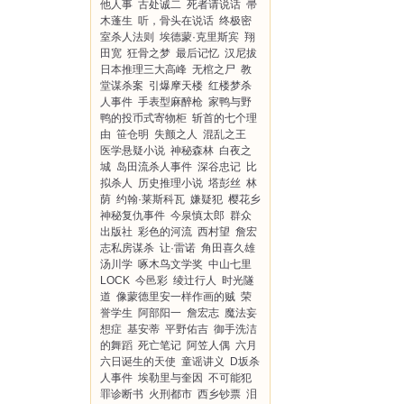
他人事
古处诚二
死者请说话
帚
木蓬生
听，骨头在说话
终极密
室杀人法则
埃德蒙·克里斯宾
翔
田宽
狂骨之梦
最后记忆
汉尼拔
日本推理三大高峰
无棺之尸
教
堂谋杀案
引爆摩天楼
红楼梦杀
人事件
手表型麻醉枪
家鸭与野
鸭的投币式寄物柜
斩首的七个理
由
笹仓明
失颤之人
混乱之王
医学悬疑小说
神秘森林
白夜之
城
岛田流杀人事件
深谷忠记
比
拟杀人
历史推理小说
塔彭丝
林
荫
约翰·莱斯科瓦
嫌疑犯
樱花乡
神秘复仇事件
今泉慎太郎
群众
出版社
彩色的河流
西村望
詹宏
志私房谋杀
让·雷诺
角田喜久雄
汤川学
啄木鸟文学奖
中山七里
LOCK
今邑彩
绫辻行人
时光隧
道
像蒙德里安一样作画的贼
荣
誉学生
阿部阳一
詹宏志
魔法妄
想症
基安蒂
平野佑吉
御手洗洁
的舞蹈
死亡笔记
阿笠人偶
六月
六日诞生的天使
童谣讲义
D坂杀
人事件
埃勒里与奎因
不可能犯
罪诊断书
火刑都市
西乡钞票
泪