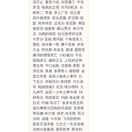
流不止
毒笑小说
矢部谦三
中岛
罗茂
络新妇之理
代号D机关
石
崎幸二
李迪
杀人广告
丝之屋
双叶推理奖
双头恶魔
萨克斯·儒
默
冈本绮堂
迈克尔·英尼斯
弗雷
德里克·福塞斯
横山秀夫
角川书
店
乌鸦的拇指
创元推理评论奖
卡罗尔·安妮·奥玛丽
十角馆杀人
预告
深水黎一郎
狮子星座
伊安·
兰金
劳伦斯·布洛克
翼浦
露西亚
娜·B的缓慢死亡
小杉健治
不在
现场讲义
藤村正太
人性的证明
曹志伟
守口如瓶
克蕾格·莱斯
笹
泽左保
真相
多萝西·L·塞耶斯
金
盾文学奖
真假人物杀人事件
日
下圭介
伊丽莎白·彼得斯
川久保
笃
电锯惊魂3
尼克·维尔维特
九
九神咒
金田一少年之事件簿
26
种死法
死前留言
玛丽·海金斯·克
拉克
约翰·菲尔丁
多多良胜五郎
福尔摩斯与恐怖的马戏团
克里斯
蒂安娜·布兰德
保罗·杰夫斯
罪之
法则
追随
今井泉
飞鸟部胜则
瘟疫庄谋杀案
七分之一生还游戏
吉林出版集团
柴田哲孝
斯坦利·