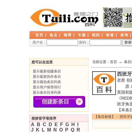
首页
|
焦点
|
推荐
|
专题
|
组织
|
标签
|
咨询
用户名：
密码：
当前位置：
首页
→ 条目
您可以在这里
显示最新创建条目
西班牙
显示最新协作条目
老蔡
创
显示最热条目列表
原 名：
显示用户推荐排行
英国初版
显示条目目录列表
《RED
班牙角
【本条
【条目标签】：
西班牙
按拼音字母排序
A
B
C
D
E
F
G
H
I
J
K
L
M
N
O
P
Q
R