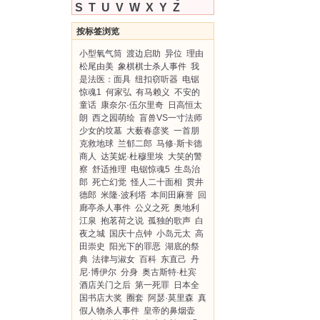
S
T
U
V
W
X
Y
Z
按标签浏览
小型氧气筒
渡边启助
异位
理由
松尾由美
象棋棋士杀人事件
我
是法医：面具
纽扣窃听器
电锯
惊魂1
何家弘
有马赖义
不安的
童话
康奈尔·伍尔里奇
日高恒太
朗
西之园萌绘
盲兽VS一寸法师
少女的坟墓
大薮春彦奖
一首朋
克救地球
兰郁二郎
马修·斯卡德
商人
达芙妮·杜穆里埃
大笑的警
察
舒适推理
电锯惊魂5
生岛治
郎
死亡幻觉
怪人二十面相
贯井
德郎
米隆·波利塔
本间田麻誉
回
廊亭杀人事件
公义之死
奥地利
江泉
抱茗荷之说
孤独的歌声
白
夜之城
国庆十点钟
小岛元太
高
田崇史
阳光下的罪恶
湖底的祭
典
法律与淑女
百科
东直己
丹
尼·博伊尔
分身
奥古斯特·杜宾
酒店关门之后
第一死罪
日本全
国书店大奖
圈套
阿瑟·莫里森
真
假人物杀人事件
皇帝的鼻烟壶