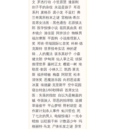
文
罗杰行动
小笠原慧
逢坂刚
刽子手的杂役
永远是孩子
耳语
系列
麦格芬
裘小龙
不蓝灯
弗
兰奇寓所粉末之谜
雷格纳·希尔
首席女法医：黑色通告
石原慎太
郎
医学惊悚小说
筱田真由美
积
木镜介
湊佳苗
阿井涉介
蜘蛛男
福尔摩斯
平面狗
小说推理新人
奖
邓肯·劳瑞国际匕首奖
科林·德
克斯特
世界怪奇实话
神的逻
辑，人的魔法
坂东真砂子
小森
健太朗
伊甸湖
仙人掌之花
侦探
推理世界
藤村正太
樱庭一树
埃
勒里·奎因
小林久三
凯西·莱克
斯
福井晴敏
梅森
阿部宽
松本
清张奖
恶魔游乐园
向邪恶追索
冰菓
埃德蒙·克里斯平
空中花园
寝台特急1/60秒障碍
首席女法
医：失落的指纹
自以为是鲍嘉的
贼
夺面旅人
罪恶的拍球歌
追捕
草薙俊平
平山梦明
野村胡堂
老
作家计划杀人事件
鲇川哲也
死
了七次的男人
电锯惊魂3
一先令
蜡烛
以眨眼干杯
计数器少年
玛
格丽特·马龙
尸体长发之谜
异常