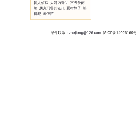
盲人侦探
大河内善助
宫野爱丽
娜
朋克刑警的狂想
夏树静子
编
辑犯
凑佳苗
邮件联系：
zhejiong@126.com
沪ICP备14026169