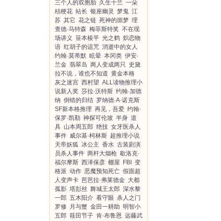
三个人的双胞胎
久生十兰
一朵
桔梗花
站长
银座幽灵
梦鬼
江
苏
其它
花之链
死神的噩梦
理
查德·马特森
梅菲斯特奖
不在现
场讲义
笹本棱平
光之鹤
炽恋物
语
红胡子的诅咒
消逝中的女人
约翰·莫蒂默
眩晕
本冈类
伊安·
兰金
翡翠岛
两人变成两只
史黛
拉不说，谁也不知道
黄金本格
灰之迷宫
西村望
ALL读物推理小
说新人奖
莎拉·沃特斯
约翰·加德
纳
倒错的归结
罗纳德·A·诺克斯
SF新本格推理
再见，吾爱
约翰·
保罗·凯勒
神探可伦坡
半身
道
具
山本周五郎
绝技
女牙医杀人
事件
威尔基·柯林斯
超推理小说
天帝妖狐
冰公主
香水
古装剧演
员杀人事件
两杆大烟枪
歇洛克·
福尔摩斯
西泽保彦
棚屋
FBI
变
格派
动作
恶魔预知死亡
假面超
人变声卡
芭芭拉·弗莱德金
大都
孤影
塔彭丝
舞城王太郎
深水黎
一郎
五木阳介
看守眼
杀人之门
罗修
月与蟹
金田一耕助
明智小
五郎
筱田节子
肯·布鲁恩
远藤武