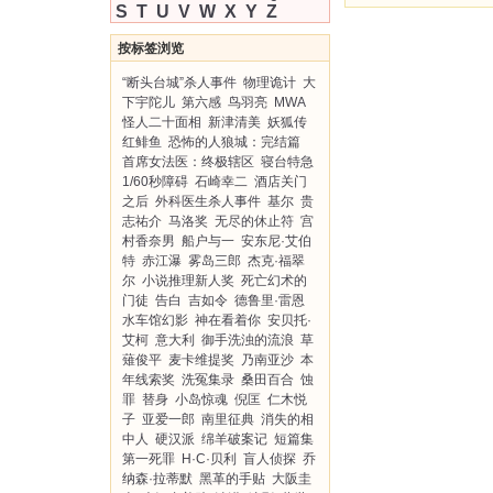
S
T
U
V
W
X
Y
Z
按标签浏览
“断头台城”杀人事件
物理诡计
大
下宇陀儿
第六感
鸟羽亮
MWA
怪人二十面相
新津清美
妖狐传
红鲱鱼
恐怖的人狼城：完结篇
首席女法医：终极辖区
寝台特急
1/60秒障碍
石崎幸二
酒店关门
之后
外科医生杀人事件
基尔
贵
志祐介
马洛奖
无尽的休止符
宫
村香奈男
船户与一
安东尼·艾伯
特
赤江瀑
雾岛三郎
杰克·福翠
尔
小说推理新人奖
死亡幻术的
门徒
告白
吉如令
德鲁里·雷恩
水车馆幻影
神在看着你
安贝托·
艾柯
意大利
御手洗浊的流浪
草
薙俊平
麦卡维提奖
乃南亚沙
本
年线索奖
洗冤集录
桑田百合
蚀
罪
替身
小岛惊魂
倪匡
仁木悦
子
亚爱一郎
南里征典
消失的相
中人
硬汉派
绵羊破案记
短篇集
第一死罪
H·C·贝利
盲人侦探
乔
纳森·拉蒂默
黑革的手贴
大阪圭