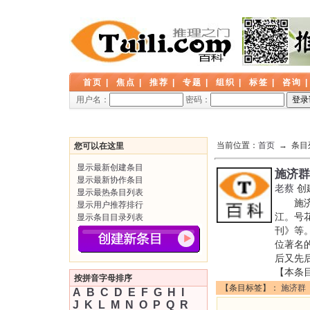
首页
|
焦点
|
推荐
|
专题
|
组织
|
标签
|
咨询
用户名：
密码：
当前位置：
首页
→ 条目
您可以在这里
显示最新创建条目
施济群
显示最新协作条目
老蔡
创
显示最热条目列表
施济群
显示用户推荐排行
江。号
显示条目目录列表
刊》等
位著名
后又先
【本条
按拼音字母排序
【条目标签】：
施济群
A
B
C
D
E
F
G
H
I
J
K
L
M
N
O
P
Q
R