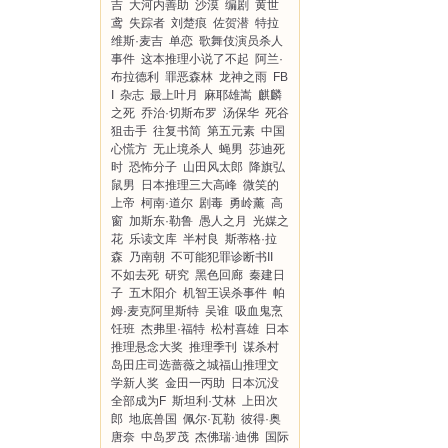
吉
大河内善助
沙漠
编剧
黄世
鸢
失踪者
刘楚痕
佐贺潜
特拉
维斯·麦吉
单恋
歌舞伎演员杀人
事件
这本推理小说了不起
阿兰·
布拉德利
罪恶森林
龙神之雨
FB
I
杂志
最上叶月
麻耶雄嵩
麒麟
之死
乔治·切斯布罗
汤保华
死谷
狙击手
往复书简
第五元素
中国
心慌方
无止境杀人
蝇男
莎迪死
时
恐怖分子
山田风太郎
降旗弘
鼠男
日本推理三大高峰
微笑的
上帝
柯南·道尔
剧毒
勇岭薰
高
窗
加斯东·勒鲁
愚人之月
光媒之
花
乐读文库
半村良
斯蒂格·拉
森
乃南朝
不可能犯罪诊断书II
不如去死
研究
黑色回廊
秦建日
子
五木阳介
机智王误杀事件
帕
姆·麦克阿里斯特
吴谁
吸血鬼烹
饪班
杰弗里·福特
松村喜雄
日本
推理悬念大奖
推理季刊
谋杀村
岛田庄司选蔷薇之城福山推理文
学新人奖
金田一丙助
日本沉没
全部成为F
斯坦利·艾林
上田次
郎
地底兽国
佩尔·瓦勒
彼得·奥
唐奈
中岛罗茂
杰佛瑞·迪佛
国际