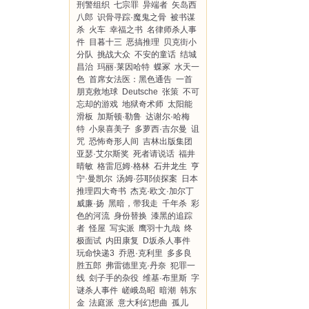
刑警组织
七宗罪
异端者
矢岛西
八郎
识骨寻踪·魔鬼之骨
被书谋
杀
火车
幸福之书
名律师杀人事
件
目暮十三
恶搞推理
贝克街小
分队
挑战大众
不安的童话
结城
昌治
玛丽·莱因哈特
蝶冢
水天一
色
首席女法医：黑色通告
一首
朋克救地球
Deutsche
张策
不可
忘却的游戏
地狱奇术师
太阳能
滑板
加斯顿·勒鲁
达谢尔·哈梅
特
小泉喜美子
多萝西·吉尔曼
诅
咒
恐怖奇形人间
吉林出版集团
亚瑟·艾尔斯奖
死者请说话
福井
晴敏
格雷厄姆·格林
石井龙生
亨
宁·曼凯尔
汤姆·莎耶侦探案
日本
推理四大奇书
杰克·欧文·加尔丁
威廉·扬
黑暗，带我走
千年杀
彩
色的河流
身份替换
漆黑的追踪
者
怪屋
写实派
鹰羽十九哉
终
极面试
内田康复
D坂杀人事件
玩命快递3
乔恩·克利里
多多良
胜五郎
弗雷德里克·丹奈
犯罪一
线
刽子手的杂役
维基·布里斯
字
谜杀人事件
嵯峨岛昭
暗潮
韩东
金
法庭派
意大利幻想曲
孤儿