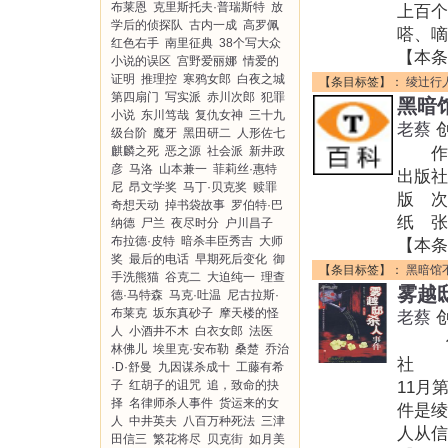
布莱恩
克里斯托夫·普瑞斯特
放
上百个
学后的侦探队
古内一成
高罗佩
嗒、嘀
红色右手
南里征典
38个写大众
【本条
小说的误区
宫野爱丽娜
情爱的
证明
推理控
寒鸦女郎
白夜之城
【条目标签】：
绫辻行
第四扇门
写实派
赤川次郎
犯罪
黑暗
小说
东川笃哉
复仇女神
三十九
老蔡
级台阶
魔牙
黑田研二
人形佐七
麒麟之死
恶之源
社会派
新井政
作 者
彦
马洛
山本兼一
菲莉丝·惠特
出版社
尼
昂文学奖
马丁·贝克奖
赎罪
版 次
奇想天动
掉书袋故事
罗伯特·巴
纸 张：
纳德
尸兰
夜尽时分
户川昌子
布拉德·皮特
暗杀丰臣秀吉
大师
【本条
奖
最后的电话
早期死后变化
御
【条目标签】：
黑暗馆
手洗熊猫
谷克二
大迫纯一
理查
雾越
德·马特森
马克·吐温
尼古拉斯·
布莱克
坂东真砂子
摩天楼的怪
老蔡
人
小酒井不木
白衣女郎
法医
作者
林佛儿
埃里克·安布勒
桑楚
乔治
社 ·
·D·舒曼
九因谋杀成十
工藤有希
子
红胡子的诅咒
追，致命的抉
11月
择
名律师杀人事件
货运来的女
件是绫
人
中井英夫
八百万种死法
三津
人从信
田信三
繁花将尽
贝克街
如月美