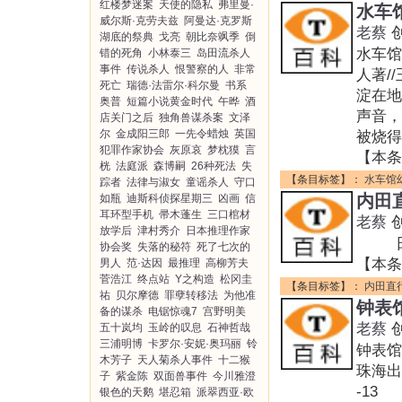
红楼梦迷案
天使的隐私
弗里曼·
水车
威尔斯·克劳夫兹
阿曼达·克罗斯
老蔡
湖底的祭典
戈亮
朝比奈飒季
倒
水车
错的死角
小林泰三
岛田流杀人
事件
传说杀人
恨警察的人
非常
人著/
死亡
瑞德·法雷尔·科尔曼
书系
淀在地
奥普
短篇小说黄金时代
午晔
酒
声音，
店关门之后
独角兽谋杀案
文泽
尔
金成阳三郎
一先令蜡烛
英国
被烧得
犯罪作家协会
灰原哀
梦枕獏
言
【本条
桄
法庭派
森博嗣
26种死法
失
【条目标签】：
水车馆
踪者
法律与淑女
童谣杀人
守口
内田
如瓶
迪斯科侦探星期三
凶画
信
耳环型手机
帚木蓬生
三口棺材
老蔡
放学后
津村秀介
日本推理作家
日本
协会奖
失落的秘符
死了七次的
【本条
男人
范·达因
最推理
高柳芳夫
菅浩江
终点站
Y之构造
松冈圭
【条目标签】：
内田直
祐
贝尔摩德
罪孽转移法
为他准
钟表
备的谋杀
电锯惊魂7
宫野明美
老蔡
五十岚均
玉岭的叹息
石神哲哉
三浦明博
卡罗尔·安妮·奥玛丽
铃
钟表
木芳子
天人菊杀人事件
十二猴
珠海出
子
紫金陈
双面兽事件
今川雅澄
-13
银色的天鹅
堪忍箱
派翠西亚·欧