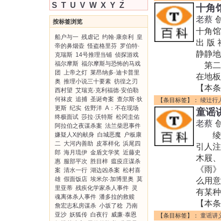
S
T
U
V
W
X
Y
Z
十角
老蔡
按标签浏览
十角
船户与一
残虐记
约翰·康奈利
皇
出 版
帝的鼻烟壶
怪盗格里芬
罗伯特·
静静
克瑞斯
14号推理当铺
侦探游戏
福尔摩斯
福尔摩斯与恐怖的马戏
第二
团
上帝之灯
莱昂纳多·迪卡普里
在地
奥
推理小说三十要素
彷徨之刃
【本条
西村望
艾瑞克·克利福德·安伯勒
何袜皮
追捕
圣诞奇案
查尔斯·狄
【条目标签】：
绫辻行
更斯
纪实
佐野洋
A：不在现场
童谣
终极面试
莎拉·沃特斯
松冈圭佑
老蔡
阿拉伯之夜谋杀案
法兰柴思事件
绫辻
嫌疑人X的献身
白城恶魔
户板康
二
大河内善助
皮革样化
浜尾四
引人注
郎
海月琉伊
金盾文学奖
近藤史
木屐、
惠
服部平次
胜目梓
瘟疫庄谋杀
《雨
案
清水一行
湖边凶杀案
松村喜
雄
假面饭店
埃米尔·加博里奥
莫
么用意
里亚蒂
残疾化学家杀人事件
灵
有某种
魂离体杀人事件
潘多拉的救赎
【本条
詹宏志私房谋杀
小坂了稔
乃南
亚沙
妖狐传
白夜行
威廉·泰恩
【条目标签】：
童谣讲