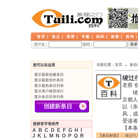
首页
|
焦点
|
推荐
|
专题
|
组织
|
标签
|
咨询
用户名：
密码：
当前位置：
首页
→ 条目
您可以在这里
显示最新创建条目
绫辻
显示最新协作条目
老蔡
显示最热条目列表
显示用户推荐排行
绫辻行
显示条目目录列表
京都人
以《杀
风，成
受读者
按拼音字母排序
【本条
A
B
C
D
E
F
G
H
I
J
K
L
M
N
O
P
Q
R
【条目标签】：
绫辻行