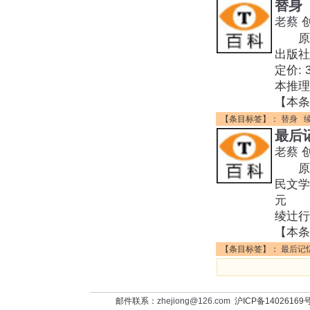
替身
老蔡
原作名
出版社
定价: 
本推
【本条
【条目标签】：
替身
最后
老蔡
原作名
民文学
元 装
绫辻行
【本条
【条目标签】：
最后记
邮件联系：
zhejiong@126.com
沪ICP备14026169