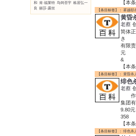
【本条
和
肯·福莱特
鸟饲否宇
栋居弘一
良
丽莎·露丝
【条目标签】：
雾越邸
黄昏
老蔡
简体正
き 作
有限责
元 装
&
【本条
【条目标签】：
黄昏杀
绯色
老蔡
作者:
集团有
9.80
358
【本条
【条目标签】：
绯色杀