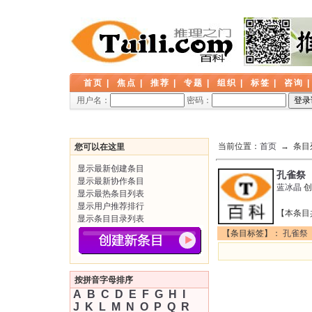
首页
|
焦点
|
推荐
|
专题
|
组织
|
标签
|
咨询
用户名：
密码：
当前位置：
首页
→ 条目
您可以在这里
显示最新创建条目
孔雀祭
显示最新协作条目
蓝冰晶
创
显示最热条目列表
显示用户推荐排行
【本条目
显示条目目录列表
【条目标签】：
孔雀祭
按拼音字母排序
A
B
C
D
E
F
G
H
I
J
K
L
M
N
O
P
Q
R