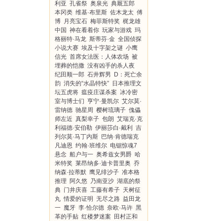
利亚
孔雀祭
奥泉光
典厩五郎
本冈类
维基·布里斯
佐木龙太
傅
博
月亮宝石
梅菲斯特奖
梶龙雄
中国
神在看着你
玩家与游戏
玛
格丽特·马龙
斯蒂芬·金
全国侦探
小说大赛
埃及十字架之谜
小鹰
信光
首席女法医：人体农场
被
埋葬的恺撒
没有凶手的杀人夜
纪田顺一郎
石井辉男
D：死亡余
韵
消失的“水晶特快”
日本推理文
坛五虎将
瘟疫庄谋杀案
冰冷密
室与博士们
亨宁·曼凯尔
艾尔莫·
雷纳德
驰星周
樱树琉璃子
傀儡
师左近
真梨幸子
包朗
艾瑞克·克
利福德·安伯勒
伊丽莎白·戴利
吉
列尔莫·马丁内斯
巴纳·肯德瑞克
凡迪恩
约翰·班维尔
电锯惊魂7
悬念
船户与一
奥希兹女男爵
哈
米特奖
莱昂纳多·迪卡普里奥
乔
纳森·拉蒂默
鹰见绯沙子
准本格
推理
阿久悠
乃南亚沙
湖底的祭
典
门井庆喜
工藤有希子
天树征
丸
情爱的证明
无尽之路
益田龙
一
魔牙
李·恰尔德
奈欧·马许
黑
革的手贴
红楼梦迷案
田村正和