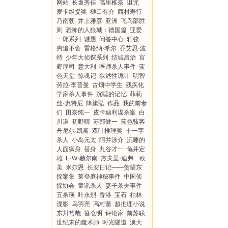
网站
长坂秀佳
高里椎奈
诅咒
麦卡维提奖
樋口有介
西村寿行
乃南朝
井上雅彦
亚洲
飞鸟部胜
则
恐怖的人狼城：德国篇
亚爱
一郎系列
谜题
问答中心
轩弦
穷追不舍
雷格纳·希尔
乔艾思·波
特
少年大侦探系列
结城昌治
宫
野厚司
意大利
医师杀人事件
蓝
色天堂
惊魂记
叙述性诡计
明智
劳拉·李普曼
古畑中学生
残疾化
学家杀人事件
沉睡的记忆
菲莉
丝·惠特尼
降旗弘
作品
我的前妻
们
田奈纯一
皮卡迪利谋杀案
白
川道
初野晴
苏部健一
蓝色骇客
丹尼尔·凯斯
双叶推理奖
十一字
杀人
小岛元太
阿井涉介
沉睡的
人面狮身
替身
丸谷才一
龟井定
雄
E·W·赫尔南
杰夫里·迪弗 欧
美
米尔恩
长安日记——贺望东
探案集
莱登庭神秘事件
中国侦
探协会
童谣杀人
妻子杀夫事件
五条瑛
叶永烈
香港
宝石
柏林
谍影
鸟羽亮
高村薰
超推理小说
东川笃哉
笹仓明
评论家
前苏联
世纪末的魔术师
时光隧道
澳大