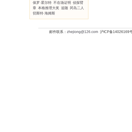
保罗·霍尔特
不在场证明
侦探臂
章
本格推理大奖
追随
冈岛二人
切斯特·海姆斯
邮件联系：
zhejiong@126.com
沪ICP备14026169