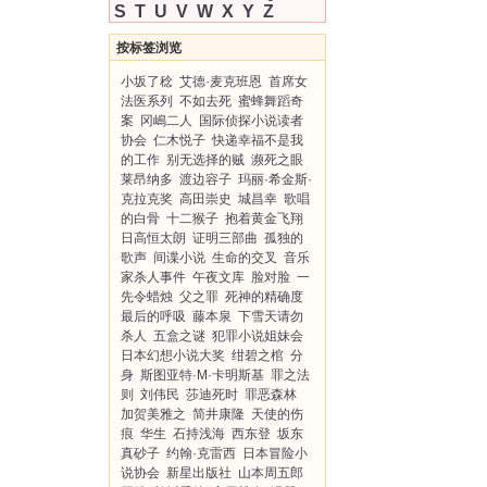
S
T
U
V
W
X
Y
Z
按标签浏览
小坂了稔
艾德·麦克班恩
首席女
法医系列
不如去死
蜜蜂舞蹈奇
案
冈嶋二人
国际侦探小说读者
协会
仁木悦子
快递幸福不是我
的工作
别无选择的贼
濒死之眼
莱昂纳多
渡边容子
玛丽·希金斯·
克拉克奖
高田崇史
城昌幸
歌唱
的白骨
十二猴子
抱着黄金飞翔
日高恒太朗
证明三部曲
孤独的
歌声
间谍小说
生命的交叉
音乐
家杀人事件
午夜文库
脸对脸
一
先令蜡烛
父之罪
死神的精确度
最后的呼吸
藤本泉
下雪天请勿
杀人
五盒之谜
犯罪小说姐妹会
日本幻想小说大奖
绀碧之棺
分
身
斯图亚特·M·卡明斯基
罪之法
则
刘伟民
莎迪死时
罪恶森林
加贺美雅之
简井康隆
天使的伤
痕
华生
石持浅海
西东登
坂东
真砂子
约翰·克雷西
日本冒险小
说协会
新星出版社
山本周五郎