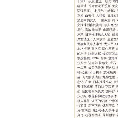
十津川
伊恩·兰金 欧美
布
哈里迪
首席女法医系列
戈
话谋杀案
山村美纱
伽利略
正和
白夜行
大师奖
日影丈
消逝中的女人
一撮鼻烟
鸦
文推理创作的期待
杀人魔杰
厄尔·德尔·比格斯
山泽晴雄
原慧
日本推理悬念大奖
傅
席女法医：人体农场
金盾文
警事复仇杀人事件
无头尸
S
本格推理
歇洛克·福尔摩斯
的乐谱
绀碧之棺
怪盗罗宾
埃及档案
1294
百科
詹姆斯
尔罗伊
迈克尔·拉尔戈
宝石
一二三
最后的呼吸
阿久悠
格·拉森
和田初子
志水辰夫
苗
飞鸟的玻璃鞋
龙神之雨
忠记
庄秦
日本推理小说
唐
夜行观览车
罗伯特·克瑞斯
们
法国警察局长奖
施济群
尔小姐
樱花乡神秘复仇事件
杀人事件
湖底的祭典
业余
拉菲兹
新宫正春
钱形平次
莫·雷纳德
龙卧亭杀人事件
真弓
巷说百物语
犀川创平