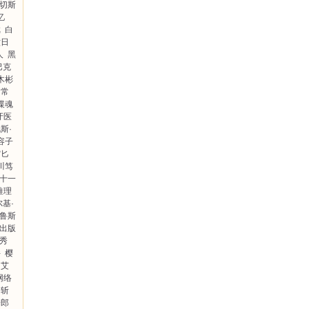
·切斯
忆
戏
白
六日
人
黑
·巴克
木彬
日常
谍魂
牙医
斯·
容子
馆匕
川笃
十一
推理
基·
鲁斯
出版
秀
件
樱
艾
网络
斩
一郎