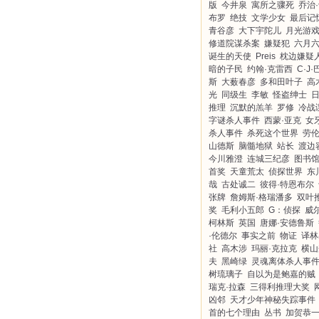
版
今井泉
寓所之骤死
乔治
布罗
绝技
文学少女
最后记
青谷彦
大下宇陀儿
月光游
修道院谋杀案
嫌疑犯
六月
诞生的天使
Preis
枕边嫌疑
暗的子民
约翰·克雷西
C·J
斯
大薮春彦
多和田叶子
高
光
同级生
李敏
怪盗绅士
推理
沉默的羔羊
罗修
冷战
字谜杀人事件
西蒙·亚克
女
杀人事件
杀死这个世界
劳伦
山德斯
脑髓地狱
站长
渡边
今川雅澄
连城三纪彦
图书
首奖
天童荒太
侦探世界
东
哉
古处诚二
彼得·特恩布尔
张牌
詹姆斯·格瑞潘多
双叶
奖
毛利小五郎
G：侦探
威尔
柯林斯
英国
唐娜·安德鲁斯
·伦德尔
事实之前
物证
译林
社
高木涉
玛丽·克拉克
横山
夫
黑崎绿
灵魂离体杀人事
树琉璃子
自以为是鲍嘉的贼
瑞克·拉森
三得利推理大奖
凶邻
天才少年神秘失踪事件
首的七个理由
丛书
加贺恭