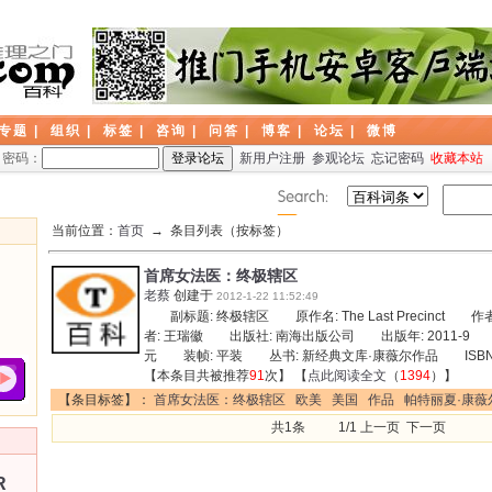
专题
|
组织
|
标签
|
咨询
|
问答
|
博客
|
论坛
|
微博
密码：
新用户注册
参观论坛
忘记密码
收藏本站
当前位置：
首页
→ 条目列表（按标签）
首席女法医：终极辖区
老蔡
创建于
2012-1-22 11:52:49
副标题: 终极辖区 原作名: The Last Precinct 
者: 王瑞徽 出版社: 南海出版公司 出版年: 2011-9 页数
元 装帧: 平装 丛书: 新经典文库·康薇尔作品 ISBN: 9
【本条目共被推荐
91
次】 【
点此阅读全文
（
1394
）】
【条目标签】：
首席女法医：终极辖区
欧美
美国
作品
帕特丽夏·康薇
共1条 1/1 上一页 下一页
R