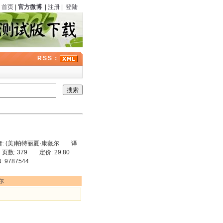
首页
|
官方微博
|
注册
|
登陆
RSS：
作者: (美)帕特丽夏·康薇尔 译
: 379 定价: 29.80
787544
尔