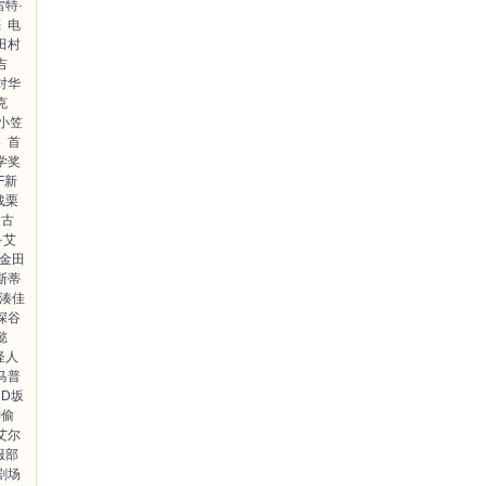
雷特·
亮
电
田村
吉
对华
克
小笠
博
首
学奖
F新
战栗
之古
·艾
金田
斯蒂
湊佳
深谷
懿
怪人
马普
D坂
神偷
艾尔
服部
剧场