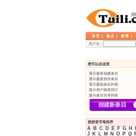
首页
|
焦点
|
推荐
|
用户名：
您可以在这里
显示最新创建条目
显示最新协作条目
显示最热条目列表
显示用户推荐排行
显示条目目录列表
按拼音字母排序
A
B
C
D
E
F
G
H
I
J
K
L
M
N
O
P
Q