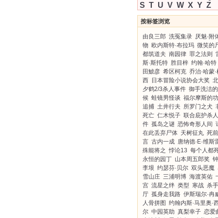
S
T
U
V
W
X
Y
Z
按标签浏览
由良三郎
洗冤集录
厌魅·附
物
欧内斯特·布拉玛
微笑的
都筑道夫
南园律
罪之法则
斯·斯托特
胜目梓
约翰·哈特
田鯱彦
希区柯克
乔治·哈蒙
西
日本冒险小说协会大奖
夕鹤2/3杀人事件
御手洗洁的
候
蛙镜男怪谈
福尔摩斯的
追捕
土井行夫
所罗门之犬
死亡
仁木悦子
联合庇护杀
件
孤岛之谜
恐怖奇形人间
在此丢弃尸体
天树征丸
死
言
古内一成
唐纳德·E·维斯
殊能将之
悖论13
每个人都
永恒的园丁
山本周五郎奖
李垠
约瑟芬·贝尔
双头恶魔
雪山庄
三浦明博
海渡英佑
宫
流星之绊
类型
寒战
杀
厅
孤身走我路
伊斯瑞尔·冉
人骨拼图
约翰内斯·马里奥·
尔
中园英助
真梨幸子
恋爱