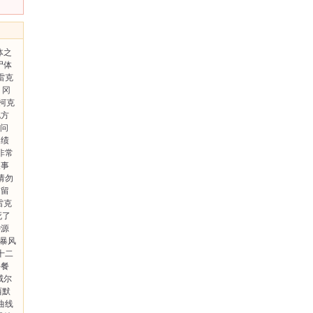
体之
尸体
雷克
冈
·柯克
北方
问
功绩
非常
人事
请勿
前留
雷克
死了
钟源
暴风
十二
手餐
威尔
西默
曲线