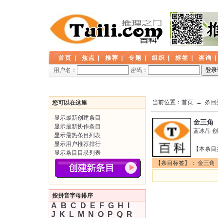
首页
|
焦点
|
推荐
|
专题
|
组织
|
标签
|
咨询
用户名：
密码：
当前位置：
首页
→ 条目
您可以在这里
显示最新创建条目
金三角
显示最新协作条目
蓝冰晶
创
显示最热条目列表
显示用户推荐排行
【本条目
显示条目目录列表
【条目标签】：
金三角
按拼音字母排序
A
B
C
D
E
F
G
H
I
J
K
L
M
N
O
P
Q
R