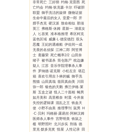
非常死亡
三好彻
约翰·克雷西
死
亡约会
约翰·狄克森·卡尔
吓破胆
联盟
御手洗洁的旋律
微物证据
生命中最后的女人
亚爱一郎
开
膛手杰克
硬汉派
致命相似
那须
英三
弗格斯·休姆
星新一
湖底女
人
匕首奖
准本格推理
希区柯克
蓝色区域
威廉·L·德安德烈
双头
恶魔
王妃的遇难船
伊佐间一成
无畏的名侦探
江神二郎
阿笠博
士
斋藤荣
死亡概率2/2
山田奈
绪子
被书谋杀
筒仓陈尸
枕边嫌
疑人
江苏
音乐学院理事杀人事
件
罗纳德·诺克斯
小松左京
堪忍
箱
喜欢引用吉卜林的贼
御手洗
熊猫
山田真哉
筱田真由美
川田
弥一郎
银色的天鹅
弗兰伊格·莱
斯
五盒之谜
怪人二十面相
蝇男
如月美和
高里椎奈
时晨
今井泉
失控的逻辑课
混乱之王
铁血天
使
小野不由美
推理季刊
鼠男
H
·C·贝利
玛格丽·露易丝·阿林汉姆
医师杀人事件
宫野明美
铁鼠之
槛
明野照叶
北川步实
刑场
德
里克·默多克奖
怪屋
人性记录
田