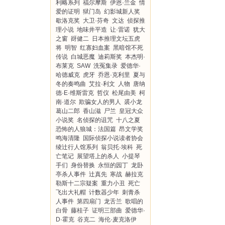
利略系列
福尔摩斯
伊恩·兰金
情
爱的证明
狱门岛
幻影城新人奖
歇洛克奖
大卫·芬奇
文达
侦探推
理小说
地味井平造
让·雷诺
犹大
之窗
谺健二
日本推理文坛五虎
将
明智
红寡妇血案
黑暗馆不死
传说
白城恶魔
迪莉斯奖
本杰明·
布莱克
SAW
洗冤集录
爱德华·
哈德威克
虎牙
乔恩·克利里
夏与
冬的奏鸣曲
艾拉·利文
人物
唐纳
德·E·维斯雷克
哲仪
松尾由美
柯
南·道尔
欺骗女人的男人
裘小龙
葛山二郎
香山滋
尸兰
皇冠大众
小说奖
名侦探的诅咒
十八之夏
恐怖的人狼城：法国篇
昂文学奖
鸣海清隆
国际侦探小说读者协会
绫辻行人馆系列
翁贝托·埃科
死
亡笔记
展望塔上的杀人
小提琴
手们
身份替换
永恒的园丁
龙卧
亭杀人事件
辻真先
寒战
赫拉克
勒斯十二宗疑案
重力小丑
死亡
飞出大礼帽
计数器少年
刺青杀
人事件
第四扇门
龙舌兰
歌唱的
白骨
藤桂子
证明三部曲
爱德华·
D·霍克
谷克二
海伦·麦克洛伊