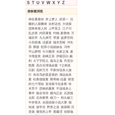
S
T
U
V
W
X
Y
Z
按标签浏览
神在看着你
井上梦人
折原一
沉
睡的人面狮身
吉村达也
大侦探
恐怖奇形人间
上甲宣之
江户川
乱步奖
内田康复
约翰·麦唐纳
万
城目学
九九神咒
琴酒
盗梦空间
小岛惊魂
法庭派
端木宏峪
冲矢
昴
蔡骏
犯罪小说姐妹会
冯华
平山梦明
今川雅澄
光射之海
麦
卡维提奖
岩崎正吾
伊丽莎白·戴
利
大下宇陀儿
孤岛之鬼
丹尼尔·
凯斯
高尔夫球场命案
Y之构造
日剧
花村万月
平家传说杀人旅
行
布谷鸟的蛋是谁的
湖边凶杀
案
杜鲁德疑案
斯蒂格·拉森
斩首
的七个理由
盲侦探卡拉多斯
铃
木芳子
恐怖的夏夜
不连续杀人
事件
狼在等待
横沟正史
石原慎
太郎
石井辉男
柄刀一
和久峻三
中井英夫
全国侦探小说大赛
猫
知道
放学后
野兽之道
路易斯·贝
亚德
微笑的上帝
斋藤澪
侦探伽