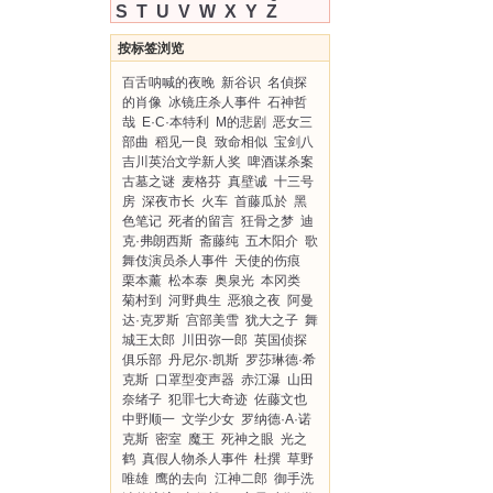
S
T
U
V
W
X
Y
Z
按标签浏览
百舌呐喊的夜晚
新谷识
名偵探
的肖像
冰镜庄杀人事件
石神哲
哉
E·C·本特利
M的悲剧
恶女三
部曲
稻见一良
致命相似
宝剑八
吉川英治文学新人奖
啤酒谋杀案
古墓之谜
麦格芬
真壁诚
十三号
房
深夜市长
火车
首藤瓜於
黑
色笔记
死者的留言
狂骨之梦
迪
克·弗朗西斯
斋藤纯
五木阳介
歌
舞伎演员杀人事件
天使的伤痕
栗本薰
松本泰
奥泉光
本冈类
菊村到
河野典生
恶狼之夜
阿曼
达·克罗斯
宫部美雪
犹大之子
舞
城王太郎
川田弥一郎
英国侦探
俱乐部
丹尼尔·凯斯
罗莎琳德·希
克斯
口罩型变声器
赤江瀑
山田
奈绪子
犯罪七大奇迹
佐藤文也
中野顺一
文学少女
罗纳德·A·诺
克斯
密室
魔王
死神之眼
光之
鹤
真假人物杀人事件
杜撰
草野
唯雄
鹰的去向
江神二郎
御手洗