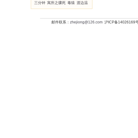
三分钟
寓所之骤死
毒猿
渡边温
邮件联系：
zhejiong@126.com
沪ICP备14026169