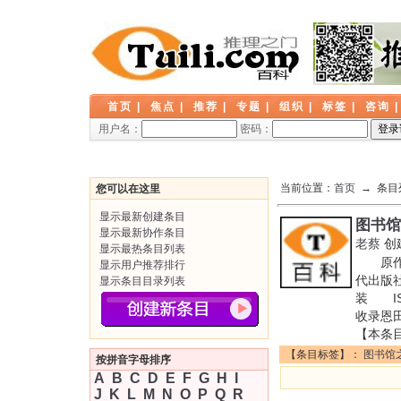
首页
|
焦点
|
推荐
|
专题
|
组织
|
标签
|
咨询
用户名：
密码：
当前位置：
首页
→ 条目
您可以在这里
显示最新创建条目
图书馆
显示最新协作条目
老蔡
创
显示最热条目列表
原作名
显示用户推荐排行
代出版社
显示条目目录列表
装 IS
收录恩田
【本条
【条目标签】：
图书馆
按拼音字母排序
A
B
C
D
E
F
G
H
I
J
K
L
M
N
O
P
Q
R