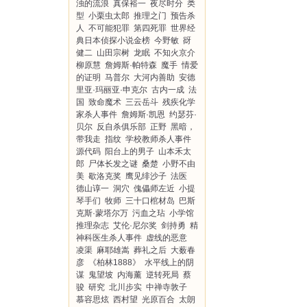
浊的流浪
真保裕一
夜尽时分
类
型
小栗虫太郎
推理之门
预告杀
人
不可能犯罪
第四死罪
世界经
典日本侦探小说金榜
今野敏
谺
健二
山田宗树
龙眠
不知火京介
柳原慧
詹姆斯·帕特森
魔手
情爱
的证明
马普尔
大河内善助
安德
里亚·玛丽亚·申克尔
古内一成
法
国
致命魔术
三云岳斗
残疾化学
家杀人事件
詹姆斯·凯恩
约瑟芬·
贝尔
反自杀俱乐部
正野
黑暗，
带我走
指纹
学校教师杀人事件
源代码
阳台上的男子
山本禾太
郎
尸体长发之谜
桑楚
小野不由
美
歇洛克奖
鹰见绯沙子
法医
德山谆一
洞穴
傀儡师左近
小提
琴手们
牧师
三十口棺材岛
巴斯
克斯·蒙塔尔万
污血之玷
小学馆
推理杂志
艾伦·尼尔奖
剑持勇
精
神科医生杀人事件
虚线的恶意
凌渠
麻耶雄嵩
葬礼之后
大薮春
彦
《柏林1888》
水平线上的阴
谋
鬼望坡
内海薰
逆转死局
蔡
骏
研究
北川步实
中禅寺敦子
慕容思炫
西村望
光原百合
太朗