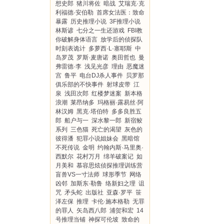
想史郎
猪川将佐
暗战
艾瑞克·克
利福德·安伯勒
首席女法医：致命
暴露
历史推理小说
3F推理小说
林斯谚
七分之一生还游戏
FBI教
你破解身体语言
放学后的侦探队
时刻表诡计
多萝西·L·塞耶斯
中
岛罗茂
罗斯·麦唐诺
奥田哲也
曼
弗雷德·李
浅见光彦
理由
恶魔迷
宫
鲁平
电台DJ杀人事件
贝罗那
俱乐部的不快事件
射球皮带
江
泉
浅田次郎
红楼梦迷案
新本格
浪潮
莱昂纳多
玛格丽·露易丝·阿
林汉姆
黑克·塔伯特
多多良胜五
郎
船户与一
深水黎一郎
新宿鲛
系列
三色猫
死亡的渴望
灰色的
彼得潘
犯罪小说姐妹会
黑暗馆
不死传说
金明
约翰内斯·马里奥·
西默尔
花村万月
绵羊破案记
如
月美和
慕容思炫侦探推理训练营
盲兽VS一寸法师
球形季节
网络
凶邻
加斯东·勒鲁
络新妇之理
诅
咒
矛头蛇
出版社
亚森·罗平
笹
泽左保
推理
卡伦·施本格勒
无罪
的罪人
矢岛西八郎
浦贺和宏
14
号推理当铺
神探可伦坡
致命的