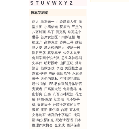
S
T
U
V
W
X
Y
Z
按标签浏览
商人
坂本光一
小说昂新人奖
血
型拼图
小鹰信光
荻原浩
三点的
八张钟面
马丁·贝克奖
杀死这个
世界
首席女法医：肉体证据
垣
根凉介
高桥克彦
赤井三寻
姑获
鸟之夏
摩天楼的怪人
樱庭一树
圆谷光彦
真梨幸子
佐佐木丸美
角川学园小说大奖
总生岛神秘消
失事件
明野照叶
山田正纪
爆杀
预告
侦探游戏
李迪
美国枪之谜
杰克·亨特
玛丽·莱因哈特
永远是
孩子
天使的隐私
不可能犯罪诊
断书
理由
FBI教你破解身体语言
旁观者
日高恒太朗
龟井定雄
东
山彰良
庄秦
八百万种死法
花之
链
约翰·鲍尔
初野晴
耳环型手
机
秦建日子
开膛手杰克的百年
孤寂
汉斯·霍尔泽
台湾
直木奖
女雕刻家
迷宫的十字路口
托马
斯·纳尔瑟加克
死者请说话
日本
推理作家协会
金来成
西泽保彦