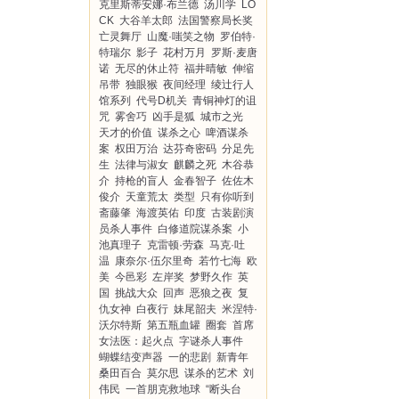
克里斯蒂安娜·布兰德
汤川学
LO
CK
大谷羊太郎
法国警察局长奖
亡灵舞厅
山魔·嗤笑之物
罗伯特·
特瑞尔
影子
花村万月
罗斯·麦唐
诺
无尽的休止符
福井晴敏
伸缩
吊带
独眼猴
夜间经理
绫辻行人
馆系列
代号D机关
青铜神灯的诅
咒
雾舍巧
凶手是狐
城市之光
天才的价值
谋杀之心
啤酒谋杀
案
权田万治
达芬奇密码
分足先
生
法律与淑女
麒麟之死
木谷恭
介
持枪的盲人
金春智子
佐佐木
俊介
天童荒太
类型
只有你听到
斋藤肇
海渡英佑
印度
古装剧演
员杀人事件
白修道院谋杀案
小
池真理子
克雷顿·劳森
马克·吐
温
康奈尔·伍尔里奇
若竹七海
欧
美
今邑彩
左岸奖
梦野久作
英
国
挑战大众
回声
恶狼之夜
复
仇女神
白夜行
妹尾韶夫
米涅特·
沃尔特斯
第五瓶血罐
圈套
首席
女法医：起火点
字谜杀人事件
蝴蝶结变声器
一的悲剧
新青年
桑田百合
莫尔思
谋杀的艺术
刘
伟民
一首朋克救地球
“断头台