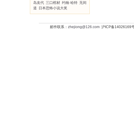
岛友代
三口棺材
约翰·哈特
无间
道
日本恐怖小说大奖
邮件联系：
zhejiong@126.com
沪ICP备14026169