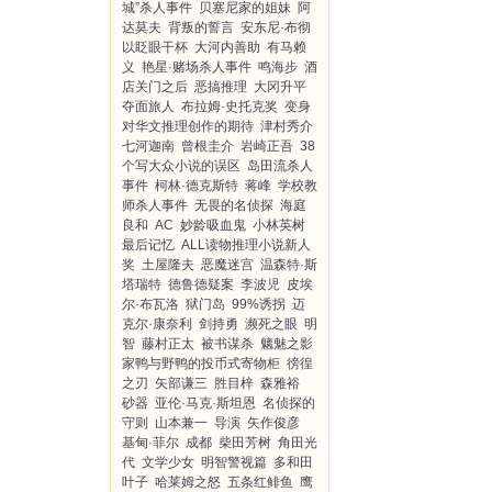
城”杀人事件
贝塞尼家的姐妹
阿
达莫夫
背叛的誓言
安东尼·布彻
以眨眼干杯
大河内善助
有马赖
义
艳星·赌场杀人事件
鸣海步
酒
店关门之后
恶搞推理
大冈升平
夺面旅人
布拉姆·史托克奖
变身
对华文推理创作的期待
津村秀介
七河迦南
曾根圭介
岩崎正吾
38
个写大众小说的误区
岛田流杀人
事件
柯林·德克斯特
蒋峰
学校教
师杀人事件
无畏的名侦探
海庭
良和
AC
妙龄吸血鬼
小林英树
最后记忆
ALL读物推理小说新人
奖
土屋隆夫
恶魔迷宫
温森特·斯
塔瑞特
德鲁德疑案
李波児
皮埃
尔·布瓦洛
狱门岛
99%诱拐
迈
克尔·康奈利
剑持勇
濒死之眼
明
智
藤村正太
被书谋杀
魑魅之影
家鸭与野鸭的投币式寄物柜
徬徨
之刃
矢部谦三
胜目梓
森雅裕
砂器
亚伦·马克·斯坦恩
名侦探的
守则
山本兼一
导演
矢作俊彦
基甸·菲尔
成都
柴田芳树
角田光
代
文学少女
明智警视篇
多和田
叶子
哈莱姆之怒
五条红鲱鱼
鹰