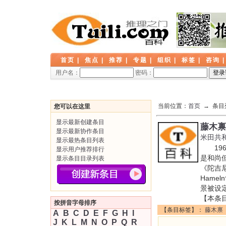
首页
|
焦点
|
推荐
|
专题
|
组织
|
标签
|
咨询
用户名：
密码：
当前位置：
首页
→ 条目
您可以在这里
显示最新创建条目
藤木禀
显示最新协作条目
米田共
显示最热条目列表
196
显示用户推荐排行
是和尚
显示条目目录列表
《陀吉
Hame
景被设
【本条
按拼音字母排序
【条目标签】：
藤木禀
A
B
C
D
E
F
G
H
I
J
K
L
M
N
O
P
Q
R