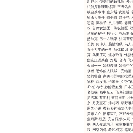
新谷识
侦探们的镇魂歌
慕
炫侦探推理训练营
平野佑吉
续自杀事件
查尔斯·狄更斯
师杀人事件
特仑特
红手指
悲剧
藤桂子
贯井德郎
恶魔
珠
首席女法医：终极辖区
马车的秘密
独行女
托马斯·
瑟加克
另一方玩家
法国警
长奖
何许人
脑髓地狱
鸟人
五十万年的死角
解体诸因
芬
岛田庄司
速水玲香
怪指
瘟疫庄谋杀案
灯塔
台湾
飞
金田一一
冷战谍魂
冷雨中
杀者
恐怖的人狼城：完结篇
笑的警察
家鸭与野鸭的投币
物柜
白发鬼
卡米拉·拉克伯
·R·伯内特
妙龄吸血鬼
日本
名侦探
画中疑云
飞鸟部胜
灵汽车
莱斯利·查特里斯
小
京
月亮宝石
津村巧
草野唯
黑笑小说
樱花乡神秘复仇事
贵志祐介
愤怒审判
宫野爱
詹姆斯·凯恩
安吉丽娜·朱莉
探
两人变成两只
密室犯罪
程
网络凶邻
希区柯克
笔记