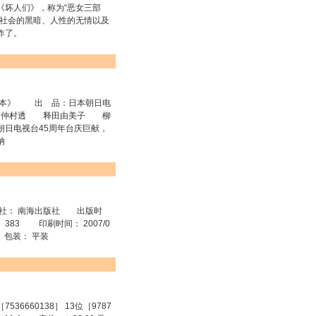
《坏人们》，称为“恶女三部
露社会的黑暗、人性的无情以及
佳作了。
本》 出 品：日本朝日电
 仲村透 释田由美子 柳
日电视台45周年台庆巨献，
纳
： 南海出版社 出版时
 383 印刷时间： 2007/0
208 包装： 平装
660138］ 13位［9787