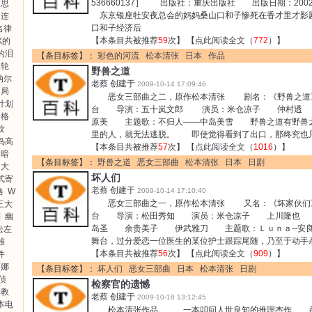
536660137］ 出版社：重庆出版社 出版日期：2002-
容思
东京银座牡安夜总会的妈妈桑山口和子惨死在香才里才影
连
口和子经济后
名律
【本条目共被推荐
59
次】 【
点此阅读全文
（
772
）】
X的
的泪
【条目标签】：
彩色的河流
松本清张
日本
作品
双轮
野兽之道
纳尔
老蔡
创建于
2009-10-14 17:09:46
察局
恶女三部曲之二，原作松本清张 剧名：《野兽之道
计划
台 导演：五十岚文郎 演员：米仓凉子 仲村透
麦格
原美 主题歌：不归人——中岛美雪 野兽之道有野兽之
纹
里的人，就无法逃脱。 即使觉得看到了出口，那终究也
鸟高
【本条目共被推荐
57
次】 【
点此阅读全文
（
1016
）】
的暗
【条目标签】：
野兽之道
恶女三部曲
松本清张
日本
日剧
大
坏人们
式寄
老蔡
创建于
格
W
2009-10-14 17:10:40
恶女三部曲之一，原作松本清张 又名：《坏家伙们
三大
台 导演：松田秀知 演员：米仓凉子 上川隆也
则
幽
岛圣 余贵美子 伊武雅刀 主题歌：Ｌｕｎａ--安
松左
舞台，过分爱恋一位医生的某位护士跟踪尾随，乃至于动手
雄
【本条目共被推荐
56
次】 【
点此阅读全文
（
909
）】
件
丽娜
【条目标签】：
坏人们
恶女三部曲
日本
松本清张
日剧
侦
检察官的遗憾
学教
老蔡
创建于
2009-10-18 13:12:45
本电
松本清张作品。 一本叩问人世良知的推理杰作 杀