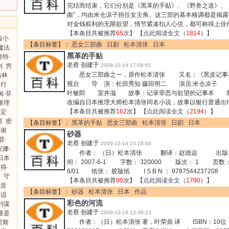
完结而结束，它们分别是《黑革的手贴》、《野兽之道》、
曲”，均由米仓凉子担任女主角。这三部的基本格调都是揭
对金钱权利的无限欲望，情节紧凑扣人心弦，都可称得上
【本条目共被推荐
65
次】 【
点此阅读全文
（
1814
）】
险小
【条目标签】：
恶女三部曲
日剧
松本清张
日本
魔法
黑革的手贴
考特·
老蔡
创建于
别
穷
2009-10-14 17:08:51
恶女三部曲之一，原作松本清张 又名：《黑皮记事
格林
视台 导 演：松田秀知 藤田明二 演员:米仓凉子
夜行
叶敏郎 室井滋 故事：记录罪恶与欲望的记事本 朝
甸·菲
改编自日本推理大师松本清张同名小说，故事以银行普通出
推理
【本条目共被推荐
162
次】 【
点此阅读全文
（
2194
）】
否定
郎
密
【条目标签】：
黑革的手贴
恶女三部曲
松本清张
日剧
日本
达谢
砂器
瑟·
老蔡
创建于
2009-10-14 23:28:04
娜·
作者： （日）松本清张 翻译：赵德远 出版社
日本
间： 2007-6-1 字数： 320000 版次： 1 页数：
得·
6/01 纸张： 胶版纸 I S B N ： 9787544237
洁
守
【本条目共被推荐
80
次】 【
点此阅读全文
（
1790
）】
视音
【条目标签】：
砂器
松本清张
日本
作品
的诅
彩色的河流
利谋
老蔡
创建于
谁是
2009-10-18 13:38:23
作者：（日）松本清张 著，叶荣鼎 译 ISBN：10位［7536
雷斯