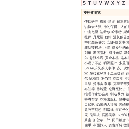
S
T
U
V
W
X
Y
Z
按标签浏览
侦探研究
奈欧·马许
日本冒
说协会大奖
神的逻辑，人的
中山七里
达希尔·哈米特
斯
杜罗
丹尼斯·勒翰
漫长的告
举的颜色讲义
安娜·凯瑟琳·
罪孽转移法
正野
嫌疑犯的
列车
湖底荒村
圆谷光彦
基
尔
悬疑小说
黄金本格
这本
小说了不起
明野照叶
多重
SMAP乐队杀人事件
赤川次
室
赫拉克勒斯十二宗疑案
尔·哈梅特
罗伯特·克瑞斯
亚
里昂
曼弗雷德·李
克里斯蒂安
布兰德
勇岭薰
仓野宪比古
推理作家协会奖
制造暴力
彼
特恩布尔
珠海出版社
笠井
口如瓶
恐怖的人狼城
黑崎
龙卧亭幻想
明暗线
红胡子
咒
鬼望坡
宫部美幸
皮卡迪
杀案
加贺恭一郎
冈田鯱彦
凶手
夺面旅人
奥古斯特·德