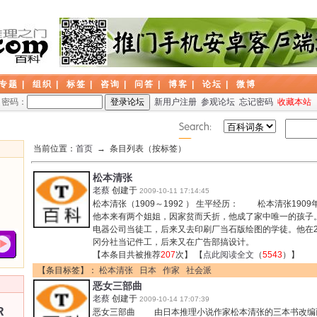
专题
|
组织
|
标签
|
咨询
|
问答
|
博客
|
论坛
|
微博
密码：
新用户注册
参观论坛
忘记密码
收藏本站
当前位置：
首页
→ 条目列表（按标签）
松本清张
老蔡
创建于
2009-10-11 17:14:45
松本清张（1909～1992 ） 生平经历： 松本清张19
他本来有两个姐姐，因家贫而夭折，他成了家中唯一的孩子
电器公司当徒工，后来又去印刷厂当石版绘图的学徒。他在
冈分社当记件工，后来又在广告部搞设计。
【本条目共被推荐
207
次】 【
点此阅读全文
（
5543
）】
【条目标签】：
松本清张
日本
作家
社会派
恶女三部曲
老蔡
创建于
2009-10-14 17:07:39
R
恶女三部曲 由日本推理小说作家松本清张的三本书改编