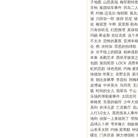
子地图
山田真哉
梅菲斯特
舌钩
集团劫车事件
冈岛二
男
约翰·迈克尔·海耶斯
孤岛
谜
川田弥一郎
彼得·切尼
猪
佐
柳原慧
午晔
莫里斯·勒
只有你听见
幻想推理
真保
玛丽·希金斯·克拉克奖
这个
不太冷
恐怖的夏夜
亚洲本
合
鸦
伏特加
罪恶的拍球歌
乡
水平线上的阴谋
柏林谍
本泰
杀戮艺术
西班牙披肩
包朗
第四死罪
LOCK
高野
虹的悲剧
绿色危机
约翰·麦
埃德加·华莱士
东野圭吾
新
美
朝比奈飒季
李昌钰
阿梅
皮博迪
中井英夫
鸟羽亮
无
吸
时间的女儿
翡翠岛
千山
乐场炸弹勒索事件
太田忠司
林格奖
失落的秘符
少年大
系列
井泽元彦
亡灵舞厅
高
人行1/2女人
黑死馆杀人事件
地利
侦探一上来就死了
明
晶球占卜师
雫井脩介
倒叙
山本禾太郎
约翰·莫蒂默
钟
曙生
门井庆喜
脚力增强鞋