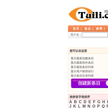
首页
|
焦点
|
推荐
|
用户名：
您可以在这里
显示最新创建条目
显示最新协作条目
显示最热条目列表
显示用户推荐排行
显示条目目录列表
按拼音字母排序
A
B
C
D
E
F
G
H
I
J
K
L
M
N
O
P
Q