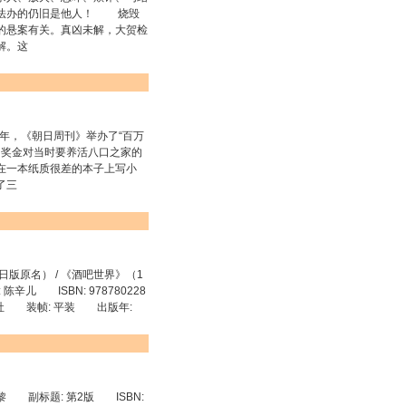
，法办的仍旧是他人！ 烧毁
的悬案有关。真凶未解，大贺检
解。这
年，《朝日周刊》举办了“百万
的奖金对当时要养活八口之家的
在一本纸质很差的本子上写小
了三
版原名） / 《酒吧世界》（1
儿 ISBN: 978780228
出版社 装帧: 平装 出版年:
 副标题: 第2版 ISBN: