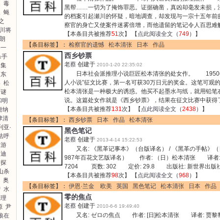
奖
毒
黑帮……一切为了掩饰罪恶。证据确凿，真凶却毫发未损
人
蝇
的档案引起瀬川的怀疑，暗地调查，却发现与一宗十五年前
之
察官的身亡又使案件迷雾倍增，而他遗留的笔记令人百思难
川将
【本条目共被推荐
51
次】 【
点此阅读全文
（
749
）】
布朗
【条目标签】：
检察官的遗憾
松本清张
日本
作品
裕一
西乡钞票
杀手
老蔡
创建于
格集
2010-1-20 22:35:02
日本社会派推理小说巨匠松本清张的处女作。 1950
东
人小说”征文比赛，第一名可获30万日元的奖金。这笔可观
影
松
松本清张是一种极大的诱惑。他买不起墨水与纸，就用铅笔
之谜
说。这篇处女作就是《西乡钞票》，结果在征文比赛中获得
和明
【本条目共被推荐
131
次】 【
点此阅读全文
（
2438
）】
唐纳
津清
【条目标签】：
西乡钞票
日本
作品
松本清张
利亚·
黑色笔记
法呼
老蔡
创建于
2013-4-14 15:22:53
游
又名: 《黑革记事本》（台版译名） / 《黑革の手帖》（日
迪
987年百花文艺版译名） 作者: （日）松本清张 译者: 陈辛
侦探
7204 页数: 302 定价: 29.8 出版社: 新世界
山杀
【本条目共被推荐
98
次】 【
点此阅读全文
（
968
）】
奥
【条目标签】：
伊恩·兰金 欧美
英国
黑色笔记
松本清张
日本
作品
智
水
零的焦点
推理
老蔡
创建于
源
尹
2010-6-6 19:49:40
又名: ゼロの焦点 作者: [日]松本清张 译者: 贾黎黎
狼在