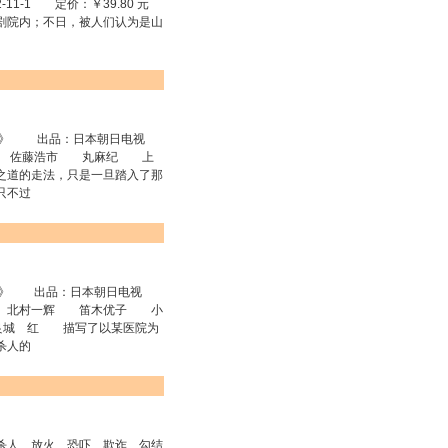
11-1 定价：￥39.80 元
剧院内；不日，被人们认为是山
》 出品：日本朝日电视
 佐藤浩市 丸麻纪 上
道的走法，只是一旦踏入了那
只不过
》 出品：日本朝日电视
 北村一辉 笛木优子 小
良城 红 描写了以某医院为
杀人的
人、放火、恐吓、欺诈、勾结