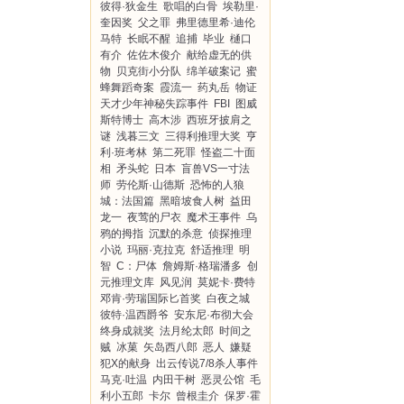
彼得·狄金生
歌唱的白骨
埃勒里·
奎因奖
父之罪
弗里德里希·迪伦
马特
长眠不醒
追捕
毕业
樋口
有介
佐佐木俊介
献给虚无的供
物
贝克街小分队
绵羊破案记
蜜
蜂舞蹈奇案
霞流一
药丸岳
物证
天才少年神秘失踪事件
FBI
图威
斯特博士
高木涉
西班牙披肩之
谜
浅暮三文
三得利推理大奖
亨
利·班考林
第二死罪
怪盗二十面
相
矛头蛇
日本
盲兽VS一寸法
师
劳伦斯·山德斯
恐怖的人狼
城：法国篇
黑暗坡食人树
益田
龙一
夜莺的尸衣
魔术王事件
乌
鸦的拇指
沉默的杀意
侦探推理
小说
玛丽·克拉克
舒适推理
明
智
C：尸体
詹姆斯·格瑞潘多
创
元推理文库
风见润
莫妮卡·费特
邓肯·劳瑞国际匕首奖
白夜之城
彼特·温西爵爷
安东尼·布彻大会
终身成就奖
法月纶太郎
时间之
贼
冰菓
矢岛西八郎
恶人
嫌疑
犯X的献身
出云传说7/8杀人事件
马克·吐温
内田干树
恶灵公馆
毛
利小五郎
卡尔
曾根圭介
保罗·霍