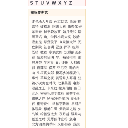
S
T
U
V
W
X
Y
Z
按标签浏览
绯色杀人耳语
死亡幻觉
西蒙·布
雷特
破格派
阿川大树
康奈尔·伍
尔里奇
掉书袋故事
如月美和
暗
黑童话
角川学园小说大奖
妙龄
吸血鬼
草薙俊平
今泉慎太郎
死
亡剧院
笹仓明
亚森·罗平
组织
既晴
教程
寒鸦女郎
沉睡的谋杀
案
情爱的证明
早川袖珍推理
射
球皮带
半村良
E：证据
大都孤
影
斋藤澪
保罗·亚尼克
鹰的去
向
生垣真太郎
樱花乡神秘复仇
事件
草莓之夜
黄昏杀人耳语
短
篇小说黄金时代
七濑美雪
电影
混乱之王
卡米拉·拉克伯格
藤田
宜永
密室犯罪学教程
荣誉学生
魍魉之匣
哈丽雅特·范内
黄金时
代
桐野夏生
纽扣窃听器
早期尸
体现象
穆赫兰道
天狼星之路
矢
岛诚
哈德森太太
夜月越
谋杀与
创造之时
无尽的休止符
急电：
北方四岛的呼叫
火刑都市
我想