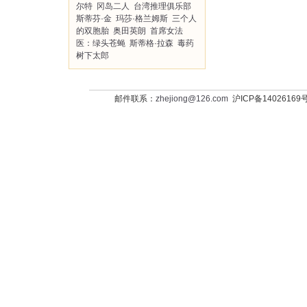
尔特
冈岛二人
台湾推理俱乐部
斯蒂芬·金
玛莎·格兰姆斯
三个人
的双胞胎
奥田英朗
首席女法
医：绿头苍蝇
斯蒂格·拉森
毒药
树下太郎
邮件联系：
zhejiong@126.com
沪ICP备14026169