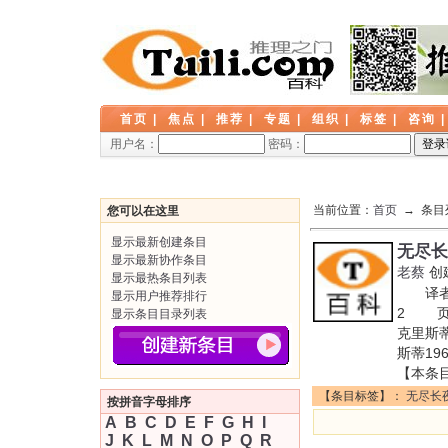
首页
|
焦点
|
推荐
|
专题
|
组织
|
标签
|
咨询
用户名：
密码：
当前位置：
首页
→ 条目
您可以在这里
显示最新创建条目
无尽长
显示最新协作条目
老蔡
创
显示最热条目列表
译者: 
显示用户推荐排行
2 页数
显示条目目录列表
克里斯蒂
斯蒂19
【本条
【条目标签】：
无尽长
按拼音字母排序
A
B
C
D
E
F
G
H
I
J
K
L
M
N
O
P
Q
R