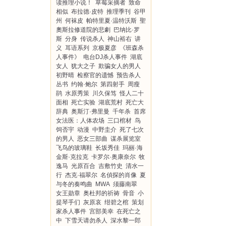
读推理小说！
草莓采摘者
致命
相似
布拉德·皮特
推理季刊
谷甲
州
何袜皮
帕特里夏·温特沃斯
聖
奧斯拉修道院的悲劇
巴纳比·罗
斯
分身
传说杀人
神山裕右
讲
义
耳语系列
京极夏彦
《班森杀
人事件》
电台DJ杀人事件
湖底
女人
犹大之子
欺骗女人的男人
初野晴
检察官的遗憾
预告杀人
丛书
约翰·鲍尔
第四射手
周瘦
鹃
水原秀策
川久保笃
怪人二十
面相
死亡实验
湖底荒村
死亡大
辞典
奥斯汀·弗里曼
千年杀
首席
女法医：人体农场
三口棺材
鸟
饲否宇
动漫
中野圭介
死了七次
的男人
恶女三部曲
谋杀展览室
飞鸟的玻璃鞋
长坂秀佳
玛丽·海
金斯·克拉克
卡罗尔·奥康奈尔
牧
逸马
光原百合
吉敷竹史
清水一
行
杰克·福翠尔
名偵探的肖像
夏
与冬的奏鸣曲
MWA
须藤南翠
女王勋章
奥杜邦的祈祷
骨音
小
提琴手们
灰原哀
绀碧之棺
策划
家杀人事件
宫部美幸
在死亡之
中
下雪天请勿杀人
深水黎一郎