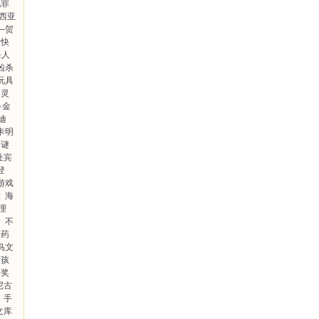
犯罪
西亚
—贺
命快
杀人
凶杀
玩具
幽灵
·金
迪
卡明
之谜
杜宾
登
游戏
章
海
理
所
不
药
鸟文
女孩
长奖
尼古
手
文库