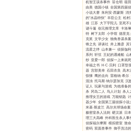
机智王误杀事件
笹仓明
筱
由美
德国小镇
全国第四届
小说大赛
朱利安·西蒙斯
消
的“水晶特快”
丰臣公主
松村
雄
江苏
大下宇陀儿
至死不
谜斗篷
创元推理文库
卡洛琳
特
树下太郎
小学馆
德里克
克奖
文学少女
独角兽谋杀
锋之先
讲谈社
井上雅彦
其
流星之绊
山本兼一
侦探伽
系列
轩弦
王妃的遇难船
山
纱
亚爱一郎
侦探一上来就
幸福之书
H·C·贝利
口罩型
器
宫部美幸
石田衣良
高木
惊悚
鹰的去向
雷格纳·希尔
混浊
托马斯·纳尔瑟加克
沉
证人
玩家与游戏
为他准备
杀
冈岛二人
鸟人计划
杀人
推理女王的游戏
万能钥匙
器少年
全国第三届侦探小说
米基·斯皮兰
高尔夫球场命案
极密室杀人法则
硬汉派
日
理三大高峰
外科医生杀人事
侦探福尔摩斯
模拟密室
致
密码
双面兽事件
御手洗洁