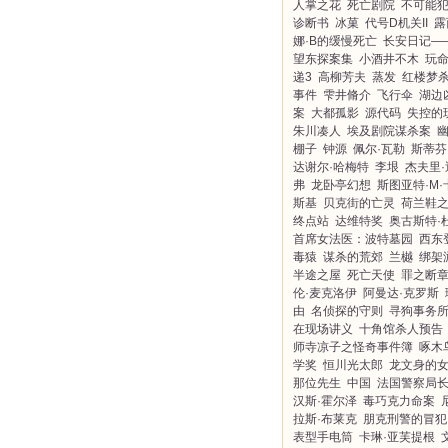
人掌之花
死亡剧院
不可能
诊断书
冰菓
代号D机关II
露
娜·B的缓慢死亡
长安日记—
望东探案集
小酒井不木
玩
递3
高柳芳夫
蒸发
红楼梦
事件
雫井脩介
飞行伞
湖边
案
大都孤影
源代码
失控的
朱川凑人
埃及剧院谋杀案
棚子
钟源
佩尔·瓦勒
斯蒂芬
达谢尔·哈梅特
李垠
杰夫里·
弗
龙卧亭幻想
斯图亚特·M·
斯基
贝克街的亡灵
荷兰鞋
终点站
达维特奖
奥古斯特·
首席女法医：波特墓园
西东
毒猿
谋杀的荒郊
兰樾
绑架
半途之屋
死亡天使
罪之断
伦·麦克洛伊
阿曼达·克罗斯
由
名侦探的守则
寻狗事务
在现场讲义
十角馆杀人预告
师寺凉子之怪奇事件簿
啄木
学奖
恒川光太郎
龙文身的
那位先生
中国
法国警察局
汉斯·霍尔泽
毒巧克力命案
拉斯·布莱克
朋克刑警的冒犯
表型手电筒
卡琳·亚芙提根