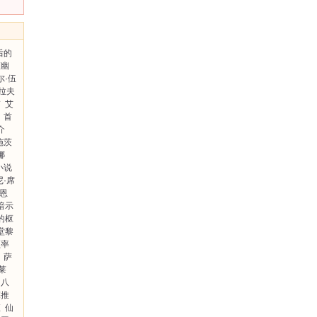
后的
座幽
尔·伍
格拉夫
带
艾
首
介
施茨
娜
小说
尼·席
西恩
暗示
的枢
堂黎
频率
萨
莱
的八
探推
直
仙