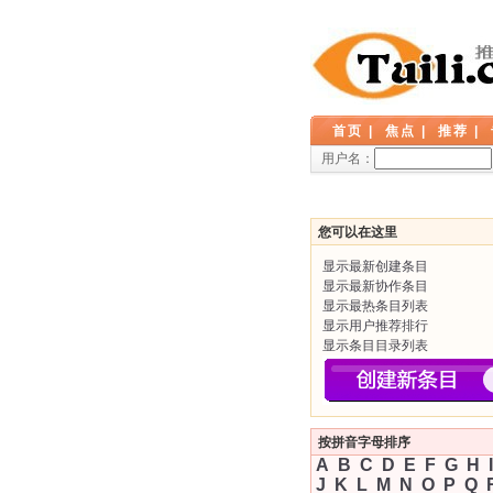
首页
|
焦点
|
推荐
|
用户名：
您可以在这里
显示最新创建条目
显示最新协作条目
显示最热条目列表
显示用户推荐排行
显示条目目录列表
按拼音字母排序
A
B
C
D
E
F
G
H
I
J
K
L
M
N
O
P
Q