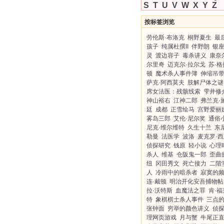
S
T
U
V
W
X
Y
Z
按标签浏览
劳伦斯·布洛克
桐野夏生
最
孩子
纯属杜撰II
伴野朗
银
灵
渡边容子
毒杀讲义
康奈
尔里奇
迈克尔·拉尔戈
苏·
顿
魔术杀人事件簿
伸缩吊
萨克·阿西莫夫
肢解尸体之谜
席女法医：残骸线索
雫井修
神山裕右
江神二郎
弗兰克·
廷
成都
正雪绘马
宫野爱丽
雾岛三郎
艾伦·尼尔奖
通俗
尼克·维尔维特
久生十兰
东
勒曼
法医学
波洛
麦克罗·
侦探研究
钱原
轻小说
心理
杀人
维基
仓阪鬼一郎
歪曲
纽
冈田秀文
死亡接力
二階
人
冷雨中的暗杀者
寂寞的
连·戴顿
明治开化安吾捕物帖
拉·沃特斯
血魔法之罪
肯·福
特
象棋棋士杀人事件
三点
张钟面
穷举的颜色讲义
侦
理网页游戏
月与蟹
牛尾正