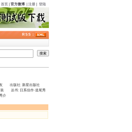
首页
|
官方微博
|
注册
|
登陆
RSS：
苏友友 出版社: 新星出版社
: 平装 丛书: 日系佳作·道尾秀
尾秀介