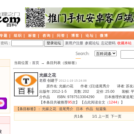
专题
|
组织
|
标签
|
咨询
|
问答
|
博客
|
论坛
|
微博
密码：
新用户注册
参观论坛
忘记密码
收藏本站
当前位置：
首页
→ 条目列表（按标签）
光媒之花
老蔡
创建于
2012-1-19 15:24:06
原作名: 光媒の花 作者: (日)道尾秀介 译者: 
出版年: 2012-1-5 页数: 202 定价: 25.00 装帧
介作品 ISBN: 9787513304290 日本推理作家道
【本条目共被推荐
95
次】 【
点此阅读全文
（
1244
）】
【条目标签】：
光媒之花
道尾秀介
日本
作品
短篇集
共1条 1/1 上一页 下一页
R