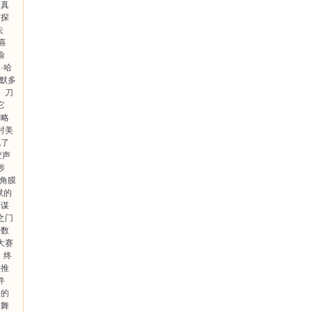
田真
侦探
失
喜
渝
·哈
·默多
案
刀
它
利略
村美
死了
变声
涉
角膜
默的
的谋
之门
计数
大赛
终
本推
件
命的
的舞