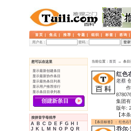
首页
|
焦点
|
推荐
|
专题
|
组织
|
标签
|
咨询
用户名：
密码：
当前位置：
首页
→ 条目
您可以在这里
显示最新创建条目
红色
显示最新协作条目
老蔡
显示最热条目列表
显示用户推荐排行
作者:
显示条目目录列表
878
集团
版年:
【本条
按拼音字母排序
【条目标签】：
红色右
A
B
C
D
E
F
G
H
I
乔尔
J
K
L
M
N
O
P
Q
R