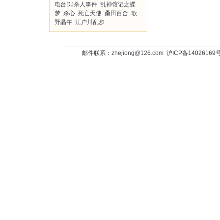
电台DJ杀人事件
乱神馆记之蝶
梦
杀心
死亡天使
桑田百合
歌
野晶午
江户川乱步
邮件联系：
zhejiong@126.com
沪ICP备14026169