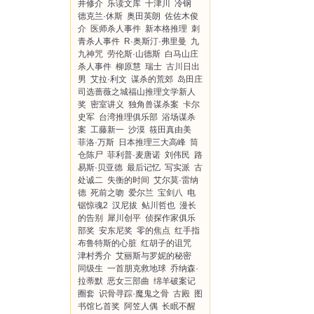
井修介
乐读文库
十津川
冷钢
德克兰·休斯
奥田英朗
佐佐木俊
介
医师杀人事件
新本格推理
刺
青杀人事件
R·奥斯汀·弗里曼
九
九神咒
劳伦斯·山德斯
白马山庄
杀人事件
柳原慧
瑞士
古川日出
男
艾拉·利文
谋杀的荒郊
岛田庄
司选蔷薇之城福山推理文学新人
奖
密室讲义
独角兽谋杀案
卡尔
史军
台湾推理俱乐部
浴场谋杀
案
工藤新一
沙漠
筱田真由美
菲洛·万斯
日本推理三大高峰
筒
仓陈尸
菲利普·麦唐诺
刘伟民
路
易斯·贝亚德
最后记忆
写实派
古
处诚二
失衡的时间
艾尔莫·雷纳
德
死前之吻
爱尔兰
宝剑八
电
锯惊魂2
汉尼拔
鲇川哲也
漫长
的告别
犀川创平
侦探作家俱乐
部奖
安东尼奖
零的焦点
红手指
布鲁特斯的心脏
红胡子的诅咒
津村秀介
艾丽斯与罗妮的秘密
同级生
一首朋克救地球
乔纳森·
拉蒂默
恶女三部曲
绵羊破案记
圈套
识骨寻踪·魔鬼之骨
古殿
图
书馆匕首奖
阿笠人偶
长眠不醒