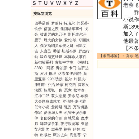
S
T
U
V
W
X
Y
Z
老蔡
乔尔·
按标签浏览
小说作
凶手是狐
罗伯特·特瑞尔
约瑟芬·
斯18
铁伊
俗丽之夜
集团劫车事件
戈
加入
亮
被诅咒的木乃伊
斯托维尔开
膛手
玩火的女孩
爱伦·坡
夺面旅
他最著
人
俄罗斯幽灵军舰之谜
日影丈
【本条
吉
东直己
乔治·切斯布罗
罗杰行
【条目标签】：
乔尔·汤
动
吸血鬼烹饪班
本阵杀人事件
新宿鲛系列
古畑中学生
《柏林1
888》
阿婆
青谷彦
卡门·波萨达
斯
岁月·推理
达希尔·哈梅特
莫
里亚蒂
99%诱拐
基尔
约瑟夫·
康明斯
乔治·哈蒙·柯克西
首席女
法医
栋居弘一良
恶意
松本泰
江神二郎
双头恶魔
安东尼·布彻
大会终身成就奖
罗伯特·麦卡蒙
低俗小说
詹姆斯·凯恩
万能钥匙
作家
爱德华大夫
机智王误杀事
件
名侦探的守则
白城恶魔
魔术
师
啤酒谋杀案
夜行观览车
亚瑟·
艾尔斯奖
杰弗里·福特
约翰·哈
特
出版社
鹰的去向
海堂尊
雫