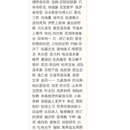
绷带俱乐部
汤姆·莎耶侦探案
只
有你听见
埃德蒙·克里斯平
保罗·
崔布雷
冰冷密室与博士们
雾岛
三郎
内海薰
放学后
轮渡飒介
逆转死局
伊野上裕伸
最后的呼
吸
川久保笃
教堂谋杀案
字谜杀
人事件
埃伦·内尔奖
亚洲本格集
合
田奈纯一
D：死亡余韵
朋克
刑警的狂想
人性的证明
约翰·菲
尔丁
佐藤文也
唐纳德·E·维斯雷
克
米尔恩
意大利
电话谋杀案
蝇男
桑德拉·史高佩登
青玉狮子
香炉
黑克·塔伯特
松冈圭祐
排队
谋杀案
百密千疏
战前酒
渡边启
助
逃亡者
孔雀羽谋杀案
凌渠
文库
金田一一
九曲丧钟
托马斯·
纳尔瑟加克
加里·舒尔茨
山本周
五郎奖
叶永烈
高野和明
倒错的
轮舞
本格推理作家俱乐部
小林
英树
假面超人变声卡
单恋
黑暗
组织
彷徨之刃
世界经典侦探小
说金榜
比拟杀人
银座幽灵
死亡
的渴望
施济群
姜维枫
午晔
骗
局
模仿犯
麦格芬
侦探研究
白
光
红色右手
编辑
奥希兹女男爵