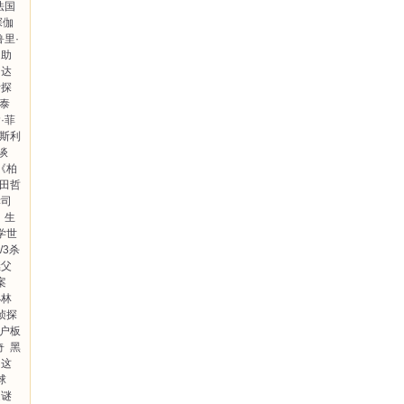
法国
探伽
鲁里·
启助
月达
斯探
·泰
·菲
汤斯利
谈
《柏
田哲
孝司
生
学世
/3杀
继父
案
小林
侦探
户板
奇
黑
这
球
之谜