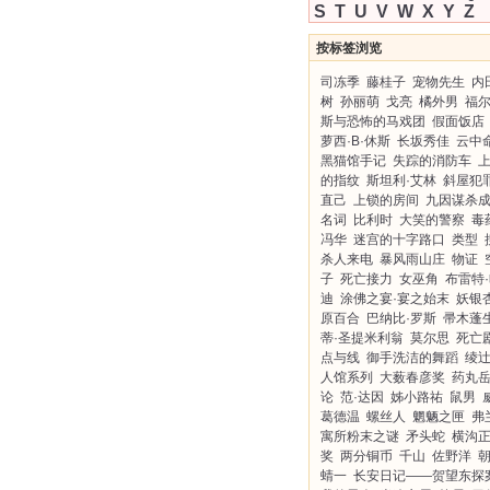
S
T
U
V
W
X
Y
Z
按标签浏览
司冻季
藤桂子
宠物先生
内
树
孙丽萌
戈亮
橘外男
福
斯与恐怖的马戏团
假面饭店
萝西·B·休斯
长坂秀佳
云中
黑猫馆手记
失踪的消防车
的指纹
斯坦利·艾林
斜屋犯
直己
上锁的房间
九因谋杀
名词
比利时
大笑的警察
毒
冯华
迷宫的十字路口
类型
杀人来电
暴风雨山庄
物证
子
死亡接力
女巫角
布雷特
迪
涂佛之宴·宴之始末
妖银
原百合
巴纳比·罗斯
帚木蓬
蒂·圣提米利翁
莫尔思
死亡
点与线
御手洗洁的舞蹈
绫
人馆系列
大薮春彦奖
药丸
论
范·达因
姊小路祐
鼠男
葛德温
螺丝人
魍魉之匣
弗
寓所粉末之谜
矛头蛇
横沟
奖
两分铜币
千山
佐野洋
蜻一
长安日记——贺望东探