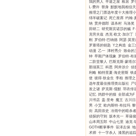
我的男人
半途之屋
栋居
罗
L·费许
替身
默默地我相信天
推理之门票选年度十大推理
绵羊破案记
死亡座席
约翰·
纳
贯井德郎
谋杀村
马洛奖
田研二
研究斯宾诺莎的贼
F
克劳夫兹
杰克·欧文·加尔丁
刚
罗伯特·巴纳德
阿瑟·莫里
罗塞塔的钥匙
Y之构造
金三
动漫
乙一
津村秀介
致命的
钟
早期尸体现象
罗伯特·布
二阶堂黎人
巴斯克斯·蒙塔尔
那须英三
科恩
阿井涉介
侦
利略
帕特里夏·海史密斯
铁
使
彼得·狄金生
李柏
推理之
选年度最佳推理类出版社
尸
发之谜
萨克斯·儒默
羽衣传
记忆
鸽群中的猫
全部成为F
川书店
盖·里奇
魔王
古川日
男
小艾
欧内斯特·布拉玛
黎
街
高田崇史
冷雨中的暗杀
侦探的守则
坂本光一
草薙
山本周五郎
中山七里
迪克·
GOTH断掌事件
笹泽左保
地
术师
十一字杀人
漆黑的追