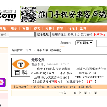
专题
|
组织
|
标签
|
咨询
|
问答
|
博客
|
论坛
|
微博
密码：
新用户注册
参观论坛
忘记密码
收藏本站
当前位置：
首页
→ 条目列表（按标签）
无尽之路
老蔡
创建于
2014-3-30 18:55:26
作者: (英)薇儿·麦克德米德 出版社: 陕西师范大学出
e Vanishing Point 译者: 杨立 出版年: 2013-8-
丛书: 薇儿·麦克德米德 系列 ISBN: 9787561371275
【本条目共被推荐
53
次】 【
点此阅读全文
（
617
）】
【条目标签】：
无尽之路
薇儿·麦克德米德
欧美
英国
作品
共1条 1/1 上一页 下一页
R