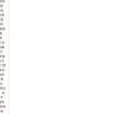
伯特·
使
小说
麦唐
黑
·W·
逢坂
森
角
三分
洛赫
万
探伽
血天
门票
体长
说的
角
出
明之
者
名
俊平
瑞利
狱奇
踪者