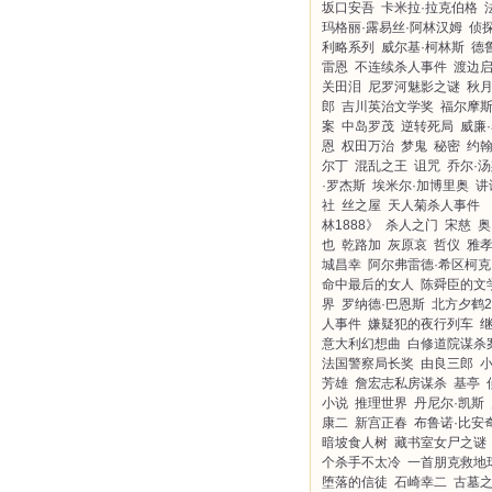
坂口安吾
卡米拉·拉克伯格
玛格丽·露易丝·阿林汉姆
侦
利略系列
威尔基·柯林斯
德
雷恩
不连续杀人事件
渡边
关田泪
尼罗河魅影之谜
秋
郎
吉川英治文学奖
福尔摩
案
中岛罗茂
逆转死局
威廉
恩
权田万治
梦鬼
秘密
约翰
尔丁
混乱之王
诅咒
乔尔·
·罗杰斯
埃米尔·加博里奥
讲
社
丝之屋
天人菊杀人事件
林1888》
杀人之门
宋慈
奥
也
乾路加
灰原哀
哲仪
雅
城昌幸
阿尔弗雷德·希区柯克
命中最后的女人
陈舜臣的文
界
罗纳德·巴恩斯
北方夕鹤2
人事件
嫌疑犯的夜行列车
意大利幻想曲
白修道院谋杀
法国警察局长奖
由良三郎
芳雄
詹宏志私房谋杀
基亭
小说
推理世界
丹尼尔·凯斯
康二
新宫正春
布鲁诺·比安
暗坡食人树
藏书室女尸之谜
个杀手不太冷
一首朋克救地
堕落的信徒
石崎幸二
古墓