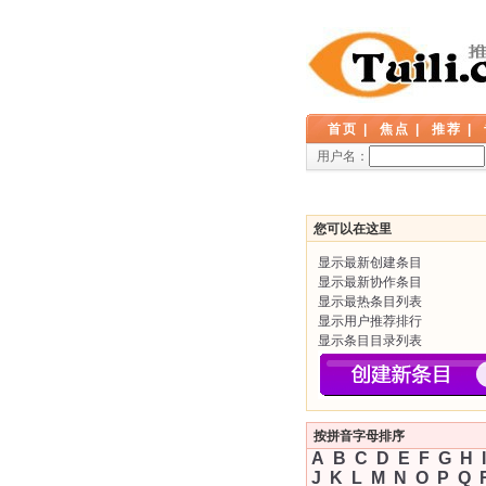
首页
|
焦点
|
推荐
|
用户名：
您可以在这里
显示最新创建条目
显示最新协作条目
显示最热条目列表
显示用户推荐排行
显示条目目录列表
按拼音字母排序
A
B
C
D
E
F
G
H
I
J
K
L
M
N
O
P
Q