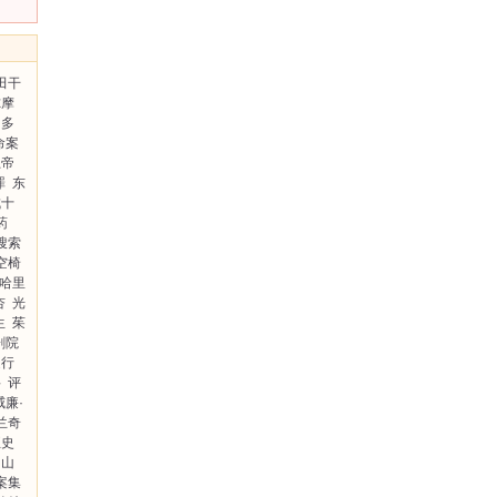
田干
尔摩
多
命案
上帝
罪
东
成十
药
搜索
空椅
·哈里
杏
光
生
茱
剧院
辻行
岳
评
威廉·
兰奇
正史
朝山
案集