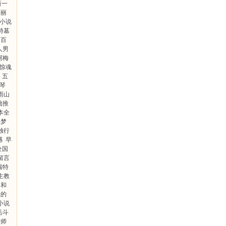
新一
格丽
小说
特墓
百
人男
阿梅
惊魂
五
琴
雨山
拙推
本全
上梦
独行
憾
早
全国
留言
瑞特
主教
多和
默的
小说
岳斗
术师