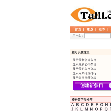
首页
|
焦点
|
推荐
|
用户名：
您可以在这里
显示最新创建条目
显示最新协作条目
显示最热条目列表
显示用户推荐排行
显示条目目录列表
按拼音字母排序
A
B
C
D
E
F
G
H
I
J
K
L
M
N
O
P
Q