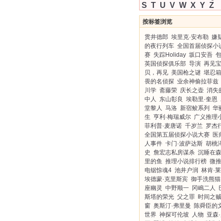
S
T
U
V
W
X
Y
Z
按标签浏览
贯井德郎
埃里克·安布勒
嫌
的夜行列车
全国首届侦探小
赛
失踪Holiday
坂口安吾
英国侦探俱乐部
导演
再见
贝，再见
美国枪之谜
堪忍
畏的名侦探
业余神偷拉菲兹
川学
斋藤荣
庆长之壶
消失
中人
东山彰良
埃勒里·奎恩
堂黎人
马洛
新宿鲛系列
华
生
亨利·梅瑞威尔
广义推理
菲利普·麦唐诺
千岁兰
罗杰
全国第五届侦探小说大赛
医
人事件
卡门·波萨达斯
胡桃
史
詹宏志私房谋杀
沉睡在
里的鱼
推理小说排行榜
微
电锯惊魂4
池井户润
林肯·
埃德蒙·克里斯宾
御手洗熊猫
座幽灵
中野顺一
冈嶋二人
斯塔的荣光
父之罪
时间之
窗
奥斯汀·弗里曼
陈舜臣的
世界
神探可伦坡
人物
亚森