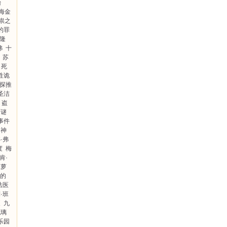
台
·海金
祟之
的罪
马隆
弗
十
苏
死
性诡
探推
圣洁
盗
之谜
事件
庭神
S·弗
度
梅
肯·
多萝
说的
法医
·班
夏
九
琉璃
乐园