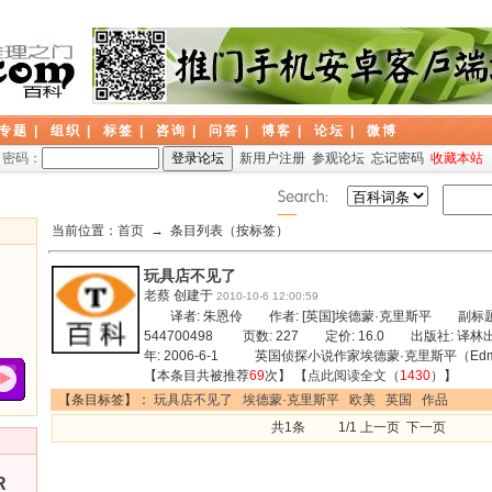
专题
|
组织
|
标签
|
咨询
|
问答
|
博客
|
论坛
|
微博
密码：
新用户注册
参观论坛
忘记密码
收藏本站
当前位置：
首页
→ 条目列表（按标签）
玩具店不见了
老蔡
创建于
2010-10-6 12:00:59
译者: 朱恩伶 作者: [英国]埃德蒙·克里斯平 副标题: 
544700498 页数: 227 定价: 16.0 出版社:
年: 2006-6-1 英国侦探小说作家埃德蒙·克里斯平（Ed
【本条目共被推荐
69
次】 【
点此阅读全文
（
1430
）】
【条目标签】：
玩具店不见了
埃德蒙·克里斯平
欧美
英国
作品
共1条 1/1 上一页 下一页
R