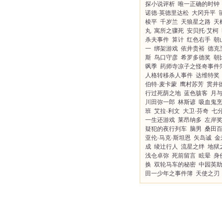
探小说评析
唯一正确的时钟
诺德·英德里达松
大冈升平
棱平
千岁兰
天狼星之路
天
丸
寓所之骤死
安贝托·艾柯
杀夫事件
算计
红色右手
朝
一
绑架游戏
依井贵裕
德克
斯
鸟口守彦
希罗多德奖
朝
飒季
药师寺凉子之怪奇事件
人格转移杀人事件
达维特奖
伯特·麦卡蒙
鹰村苏芳
贯井
行过死荫之地
蓝色骇客
月
川田弥一郎
林斯谚
吸血鬼
班
艾拉·利文
大卫·芬奇
七
一生还游戏
莱昂纳多
左岸
疑犯的夜行列车
脑男
桑田
亚伦·马克·斯坦恩
矢岛诚
金
成
绫辻行人
流星之绊
地狱
浅仓卓弥
死前留言
眩晕
身
换
双轮马车的秘密
中园英
田一少年之事件簿
天使之刃