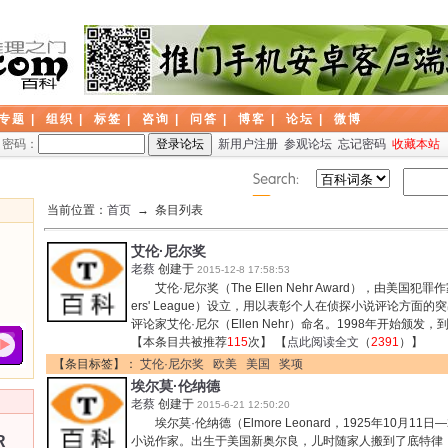
专题
|
组织
|
标签
|
咨询
|
问答
|
博客
|
论坛
|
微博
密码：
新用户注册
参观论坛
忘记密码
收藏本站
当前位置：
首页
→ 条目列表
艾伦·尼尔奖
老蔡
创建于
2015-12-8 17:58:53
艾伦·尼尔奖（The Ellen Nehr Award），由美国犯罪作家联盟
ers' League）设立，用以表彰个人在侦探小说评论方面
评论家艾伦·尼尔（Ellen Nehr）命名。1998年开始颁发，
【本条目共被推荐
115
次】 【
点此阅读全文
（
2391
）】
【条目标签】：
艾伦·尼尔奖
欧美
美国
奖项
埃尔莫·伦纳德
老蔡
创建于
2015-6-21 12:50:20
埃尔莫·伦纳德（Elmore Leonard，1925年10月11日
R
小说作家。出生于美国新奥尔良，儿时随家人搬到了底特律