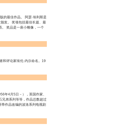
版的最佳作品。 阿瑟·埃利斯是
次颁发。 奖项包括最佳长篇、最
语。 奖品是一座小雕像，一个
者和评论家埃伦·内尔命名。19
，1956年4月5日－），英国作家、
石兄弟系列等等，作品总数超过
里斯蒂作品改编的波洛系列电视剧