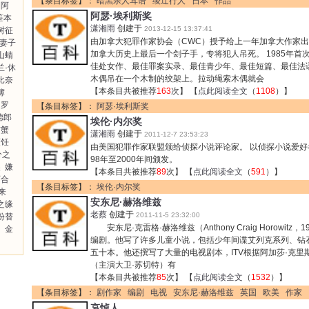
【条目标签】：
暗黑杀人耳语
绫辻行人
日本
作品
阿
阿瑟·埃利斯奖
笹本
潇湘雨
创建于
2013-12-15 13:37:41
树征
由加拿大犯罪作家协会（CWC）授予给上一年加拿大作家出
妻子
加拿大历史上最后一个刽子手，专将犯人吊死。 1985年首
山蜻
佳处女作、最佳罪案实录、最佳青少年、最佳短篇、最佳法
兰·休
木偶吊在一个木制的绞架上。拉动绳索木偶就会
比奈
【本条目共被推荐
163
次】 【
点此阅读全文
（
1108
）】
簿
罗
【条目标签】：
阿瑟·埃利斯奖
德郎
埃伦·内尔奖
与蟹
潇湘雨
创建于
2011-12-7 23:53:23
烹饪
由美国犯罪作家联盟颁给侦探小说评论家。 以侦探小说爱好
分之
98年至2000年间颁发。
奖
嫌
【本条目共被推荐
89
次】 【
点此阅读全文
（
591
）】
百合
【条目标签】：
埃伦·内尔奖
来
安东尼·赫洛维兹
之缘
老蔡
创建于
2011-11-5 23:32:00
份替
安东尼·克雷格·赫洛维兹（Anthony Craig Horowitz
助
金
编剧。他写了许多儿童小说，包括少年间谍艾列克系列、钻
五十本。他还撰写了大量的电视剧本，ITV根据阿加莎·克
（主演大卫·苏切特）有
【本条目共被推荐
85
次】 【
点此阅读全文
（
1532
）】
【条目标签】：
剧作家
编剧
电视
安东尼·赫洛维兹
英国
欧美
作家
哀悼人