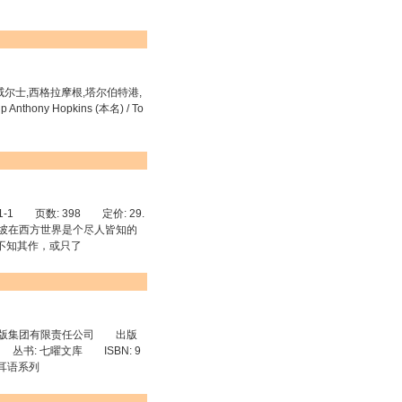
英国,威尔士,西格拉摩根,塔尔伯特港,
nthony Hopkins (本名) / To
1 页数: 398 定价: 29.
爱伦·坡在西方世界是个尽人皆知的
不知其作，或只了
林出版集团有限责任公司 出版
装 丛书: 七曜文库 ISBN: 9
，耳语系列