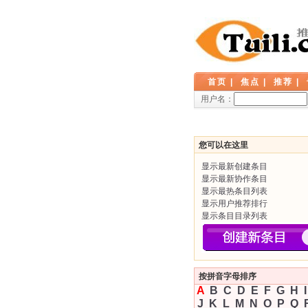
首页
|
焦点
|
推荐
|
用户名：
您可以在这里
显示最新创建条目
显示最新协作条目
显示最热条目列表
显示用户推荐排行
显示条目目录列表
按拼音字母排序
A
B
C
D
E
F
G
H
I
J
K
L
M
N
O
P
Q