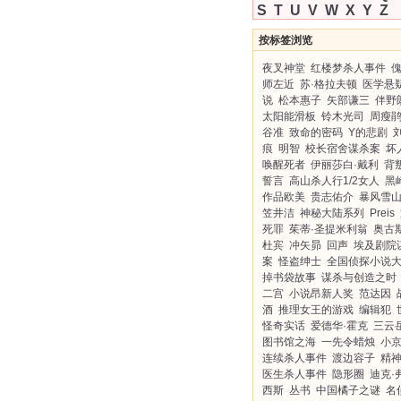
S
T
U
V
W
X
Y
Z
按标签浏览
夜叉神堂
红楼梦杀人事件
师左近
苏·格拉夫顿
医学悬
说
松本惠子
矢部谦三
伴野
太阳能滑板
铃木光司
周瘦
谷准
致命的密码
Y的悲剧
痕
明智
校长宿舍谋杀案
坏
唤醒死者
伊丽莎白·戴利
背
誓言
高山杀人行1/2女人
黑
作品欧美
贵志佑介
暴风雪
笠井洁
神秘大陆系列
Preis
死罪
茱蒂·圣提米利翁
奥古
杜宾
冲矢昴
回声
埃及剧院
案
怪盗绅士
全国侦探小说
掉书袋故事
谋杀与创造之时
二宫
小说昂新人奖
范达因
酒
推理女王的游戏
编辑犯
怪奇实话
爱德华·霍克
三云
图书馆之海
一先令蜡烛
小
连续杀人事件
渡边容子
精
医生杀人事件
隐形圈
迪克·
西斯
丛书
中国橘子之谜
名