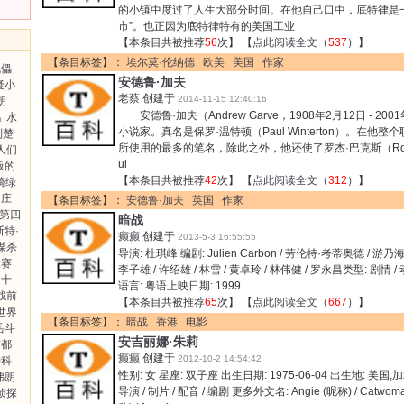
的小镇中度过了人生大部分时间。在他自己口中，底特律是
市”。也正因为底特律特有的美国工业
【本条目共被推荐
56
次】 【
点此阅读全文
（
537
）】
【条目标签】：
埃尔莫·伦纳德
欧美
美国
作家
傀儡
安德鲁·加夫
疑小
老蔡
创建于
2014-11-15 12:40:16
朗
安德鲁·加夫（Andrew Garve，1908年2月12日 - 2
鹃
水
小说家。真名是保罗·温特顿（Paul Winterton）。在他
刘楚
所使用的最多的笔名，除此之外，他还使了罗杰·巴克斯（Roge
人们
ul
叛的
【本条目共被推荐
42
次】 【
点此阅读全文
（
312
）】
崎绿
山庄
【条目标签】：
安德鲁·加夫
英国
作家
第四
暗战
斯特·
癫癫
创建于
2013-5-3 16:55:55
谋杀
导演: 杜琪峰 编剧: Julien Carbon / 劳伦特·考蒂奥德 / 游乃
大赛
李子雄 / 许绍雄 / 林雪 / 黄卓玲 / 林伟健 / 罗永昌类型: 剧情 
十
语言: 粤语上映日期: 1999
战前
【本条目共被推荐
65
次】 【
点此阅读全文
（
667
）】
世界
【条目标签】：
暗战
香港
电影
岳斗
安吉丽娜·朱莉
京都
癫癫
创建于
2012-10-2 14:54:42
神科
性别: 女 星座: 双子座 出生日期: 1975-06-04 出生地: 美国
弗朗
导演 / 制片 / 配音 / 编剧 更多外文名: Angie (昵称) / Catwoman 
侦探