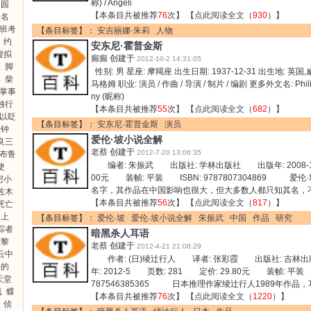
称) / Angeli
公园
【本条目共被推荐
76
次】 【
点此阅读全文
（
930
）】
的名
·班考
【条目标签】：
安吉丽娜·朱莉
人物
约
安东尼·霍普金斯
虚拟
癫癫
创建于
2012-10-2 14:31:05
联
脚
性别: 男 星座: 摩羯座 出生日期: 1937-12-31 出生地: 
二
柴
马格姆 职业: 演员 / 作曲 / 导演 / 制片 / 编剧 更多外文名: Philip A
断掌事
ny (昵称)
独行
【本条目共被推荐
55
次】 【
点此阅读全文
（
682
）】
以眨
【条目标签】：
安东尼·霍普金斯
演员
张钟
爱伦·坡小说全解
良三
老蔡
创建于
2012-7-20 13:06:35
布鲁
编者: 朱振武 出版社: 学林出版社 出版年: 2008-1-
使
00元 装帧: 平装 ISBN: 9787807304869 
想小
名字，其作品在中国影响也很大，但大多数人都只知其名，
佐木
【本条目共被推荐
56
次】 【
点此阅读全文
（
817
）】
死亡
水上
【条目标签】：
爱伦·坡
爱伦·坡小说全解
朱振武
中国
作品
研究
踪者
暗黑杀人耳语
堂黎
老蔡
创建于
2012-4-21 21:08:29
云中
作者: (日)绫辻行人 译者: 张彩霞 出版社: 吉
开的
年: 2012-5 页数: 281 定价: 29.80元 装帧: 平
天堂
787546385365 日本推理作家绫辻行人1989年作品
流
蝶
【本条目共被推荐
76
次】 【
点此阅读全文
（
1220
）】
侦