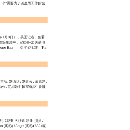
一个“需要为了谋生而工作的城
001年1月8日），英国记者、犯罪
整个职业生涯中，安德鲁·加夫是他
r Bax）、保罗·萨默斯（Pa
海主演: 刘德华 / 刘青云 / 蒙嘉慧 /
/ 动作 / 犯罪制片国家/地区: 香港
,加利福尼亚,洛杉矶 职业: 演员 /
(昵称) / Ange (昵称) / AJ (昵