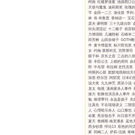
柯南
红楼梦迷案
池袋西口
天使与魔鬼
迪莉斯奖
玫瑰
字
金田一二三
湊佳苗
亨利
林
肯·布鲁恩
香纳谅一
宝石
瑟夫·康明斯
三十九级台阶
街头漂流记
十二猴子
前苏
力增强鞋
几濑胜彬
石崎幸
田芳树
山田奈绪子
GOTH
件
麦卡维提奖
鲇川哲也奖
女
约翰·莱斯科瓦
宫野厚司
眼干杯
庆长之壶
三点的八
面
丰臣公主
上锁的房间
由
郎
中岛望
布拉姆·史托克奖
特斯的心脏
默默地我相信天
加里·舒尔茨
阿部宽
日本幻
说大奖
九九神咒
黑笑小说
龙太
电视
漫画家杀人事件
接力
歌舞伎演员杀人事件
勉
推理季刊
永远是孩子
失
辻真先
不在现场讲义
二階
人
心理暗示杀人
山口雅也
命案
死谷狙击手
向日葵不
夏天
詹姆斯·格里潘多
蓝色
西乡钞票
悖论13
彩色的河
冢
冈嶋二人
萨莉·伍德
蒋峰