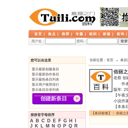
首页
|
焦点
|
推荐
|
专题
|
组织
|
标签
|
咨询
用户名：
密码：
当前位置：
首页
→ 条目
您可以在这里
显示最新创建条目
俗丽之
显示最新协作条目
老蔡
创
显示最热条目列表
作者:
显示用户推荐排行
版年: 
显示条目目录列表
【午夜文
小说作
【本条
【条目标签】：
俗丽之
按拼音字母排序
A
B
C
D
E
F
G
H
I
J
K
L
M
N
O
P
Q
R