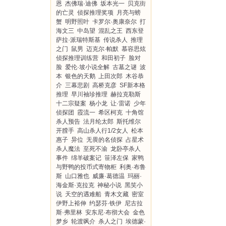
恩
杰佛瑞·迪佛
坂本光一
贝克街
的亡灵
侦探推理奖项
月亮与螃
蟹
明野照叶
卡罗尔·奥康奈尔
打
海文三
中岛望
混乱之王
西东登
萨拉·派瑞特斯基
传说杀人
推理
之门
鼠男
迈克尔·帕默
慕容思炫
侦探推理训练营
和田初子
脸对
脸
爱伦·坡小说全解
古墓之谜
波
本
银色的天鹅
上田次郎
木谷恭
介
三幕悲剧
高桥克彦
SF新本格
推理
早川袖珍推理
赫拉克勒斯
十二宗疑案
杨小龙
让·雷诺
少年
侦探团
霞流一
希区柯克
十角馆
杀人预告
法月纶太郎
斯托维尔
开膛手
高山杀人行1/2女人
松本
惠子
异位
无畏的名侦探
占星术
杀人魔法
至死不渝
龙卧亭杀人
事件
绵羊破案记
笹泽左保
家鸭
与野鸭的投币式寄物柜
利奥·布鲁
斯
山口雅也
威廉·葛德温
玛丽·
海金斯·克拉克
神秘小说
黑笑小
说
天空的遇难船
青木文藏
密室
伊野上裕伸
约瑟芬·铁伊
尼古拉
斯·弗里林
安东尼·布彻大会
金色
梦乡
轮渡飒介
杀人之门
埃德蒙·