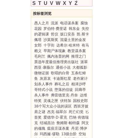
S
T
U
V
W
X
Y
Z
按标签浏览
愚人之月
流派
电话谋杀案
腐蚀
花园
罗伯特·费里诺
韩东金
失控
的逻辑课
哲仪
坂口安吾
凯·斯卡
佩塔
沙莫斯奖
混凝土里的金发
女郎
十字街
达希尔·哈米特
有马
赖义
早期尸体现象
教堂谋杀案
毛利兰
佩内洛普的网
推理之门
票选年度最佳推理类出版社
派翠
西亚·康薇尔
通俗小说
大都孤影
微物证据
歌唱的白骨
五条红鲱
鱼
灰原哀
卡迪斯红星
老作家计
划杀人事件
葬礼之后
相泽沙呼
哥特式小说
堕落的信徒
回廊亭
杀人事件
弗雷德里克·丹奈
达维
特奖
灵魂之匣
伏特加
国枝史郎
38个写大众小说的误区
西班牙披
肩之谜
杰克·福翠尔
死亡幻觉
匕
首奖
爱德华·D·霍克
巴纳·肯德瑞
克
结城昌治
詹姆斯·帕特森
阿文
的魂魄
瘟疫庄谋杀案
丹尼·博伊
尔
玛西娅·缪勒
13级台阶
空知