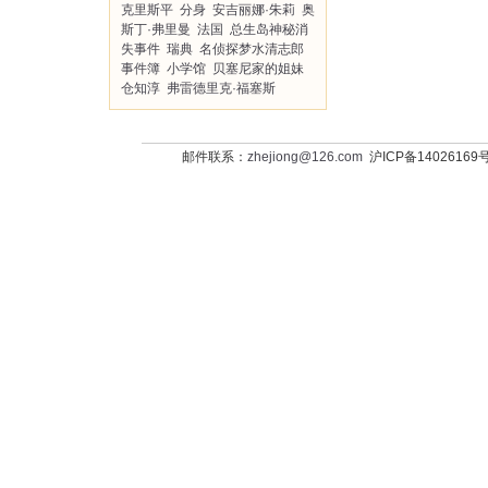
克里斯平
分身
安吉丽娜·朱莉
奥
斯丁·弗里曼
法国
总生岛神秘消
失事件
瑞典
名侦探梦水清志郎
事件簿
小学馆
贝塞尼家的姐妹
仓知淳
弗雷德里克·福塞斯
邮件联系：
zhejiong@126.com
沪ICP备14026169