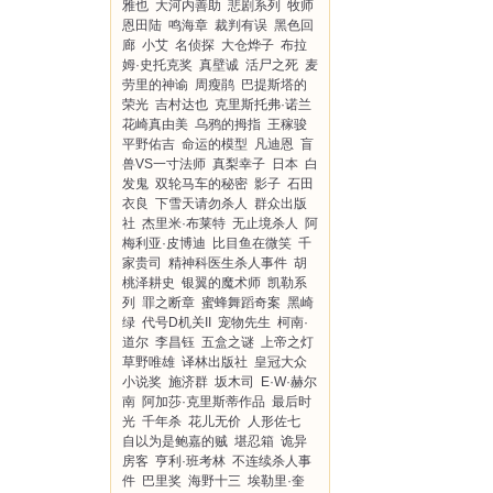
雅也
大河内善助
悲剧系列
牧师
恩田陆
鸣海章
裁判有误
黑色回
廊
小艾
名侦探
大仓烨子
布拉
姆·史托克奖
真壁诚
活尸之死
麦
劳里的神谕
周瘦鹃
巴提斯塔的
荣光
吉村达也
克里斯托弗·诺兰
花崎真由美
乌鸦的拇指
王稼骏
平野佑吉
命运的模型
凡迪恩
盲
兽VS一寸法师
真梨幸子
日本
白
发鬼
双轮马车的秘密
影子
石田
衣良
下雪天请勿杀人
群众出版
社
杰里米·布莱特
无止境杀人
阿
梅利亚·皮博迪
比目鱼在微笑
千
家贵司
精神科医生杀人事件
胡
桃泽耕史
银翼的魔术师
凯勒系
列
罪之断章
蜜蜂舞蹈奇案
黑崎
绿
代号D机关II
宠物先生
柯南·
道尔
李昌钰
五盒之谜
上帝之灯
草野唯雄
译林出版社
皇冠大众
小说奖
施济群
坂木司
E·W·赫尔
南
阿加莎·克里斯蒂作品
最后时
光
千年杀
花儿无价
人形佐七
自以为是鲍嘉的贼
堪忍箱
诡异
房客
亨利·班考林
不连续杀人事
件
巴里奖
海野十三
埃勒里·奎