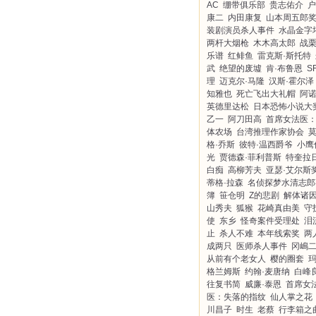
AC
绷带俱乐部
贵志佑介
户
康二
内田康复
山本周五郎
装剧演员杀人事件
水晶金字
两杆大烟枪
木木高太郎
战
乐谱
红鲱鱼
雷克斯·斯托特
武
绝望的废墟
肯·布鲁恩
S
理
迈克尔·马隆
汉斯·霍尔泽
知雅也
死亡飞出大礼帽
阿诺
英德里达松
日本恐怖小说大
乙一
阿刀田高
首席女法医
体农场
台湾推理作家协会
格·乔斯
彼特·温西爵爷
小鹰
光
贾德森·菲利普斯
特奎拉
白痴
高柳芳夫
亚瑟·艾尔斯
蒂格·拉森
名侦探梦水清志郎
簿
笹仓明
Z的悲剧
解体诸
山秀夫
狐猴
花崎真由美
守
使
东乡
怪奇案件受理处
泪
止
杀人不难
本年线索奖
两
成两只
医师杀人事件
冈嶋
从前有个老女人
樱的圈套
玛
格兰姆斯
约翰·麦唐纳
白峰
往复书简
威廉·泰恩
首席女
医：失落的指纹
仙人掌之花
川昌子
时生
老蔡
行李箱之