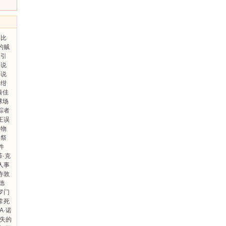
伯比
的贼
欢引
小说
小说
绀
湊佳
球场
踪者
王误
供物
雀祭
件
莎·克
人事
寺敦
德
罗门
常死
A·诺
失的