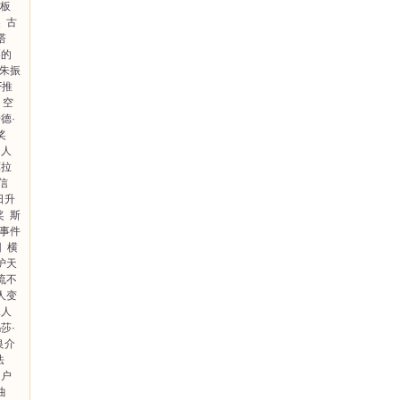
板
奖
古
塔
栗的
朱振
F推
空
德·
奖
：人
莫拉
信
日升
奖
斯
事件
因
横
护天
流不
人变
二人
莎·
良介
法
户
曲