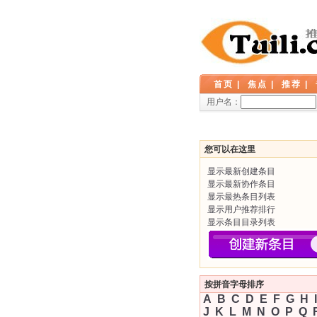
首页
|
焦点
|
推荐
|
用户名：
您可以在这里
显示最新创建条目
显示最新协作条目
显示最热条目列表
显示用户推荐排行
显示条目目录列表
按拼音字母排序
A
B
C
D
E
F
G
H
I
J
K
L
M
N
O
P
Q