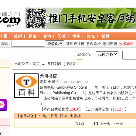
专题
|
组织
|
标签
|
咨询
|
问答
|
博客
|
论坛
|
微博
密码：
新用户注册
参观论坛
忘记密码
收藏本站
当前位置：
首页
→ 条目列表（按标签）
角川书店
老蔡
创建于
2010-1-11 18:20:22
角川书店(Kadokawa Shoten) 角川书店（日语：株式会
Shoten Publishing Co., Ltd.）是位于日本有名
该公司除了经营出版业务以外，母公司角川控股(日语：角
a
【本条目共被推荐
124
次】 【
点此阅读全文
（
1712
）】
【条目标签】：
角川书店
日本
出版社
共1条 1/1 上一页 下一页
R