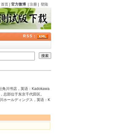
首页
|
官方微博
|
注册
|
登陆
RSS：
社角川书店，英语：Kadokawa
的出版社之一，总部位于东京千代田区。
川ホールディングス，英语：K