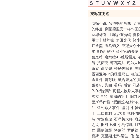
S
T
U
V
W
X
Y
Z
按标签浏览
侦探小说
名偵探的肖像
艾
的终点
像蒙德里安一样作画
麻耶雄嵩
手塚治虫密碼
喜
用吉卜林的贼
角田光代
轻
师承燕
有马赖义
皇冠大众
奖
明智
秘密
检察官的遗憾
碧之棺
唐纳德·E·维斯雷克
苗
艾萨克·阿西莫夫
高尔夫
命案
高罗佩
神秘失踪者
失
露西亚娜·B的缓慢死亡
机智
杀事件
前苏联
献给虚无的
嫌疑犯
告白
蓝玛
后窗
孔
P·D·詹姆斯
真假人物杀人事
杰克·亨特
魔鬼的羽毛
阿加
里斯蒂作品
“爱丽丝·镜城”杀
件
纽约杀人事件
编剧
中禅
子
三口棺材
厄尔·斯坦利·加
纳
青鹭幽鬼
石泽英太郎
所
之犬
田村正和
小岛惊魂
非
亡
黑暗组织
塔彭丝
罗纳德·
克斯
克里斯托弗·诺兰
信
迷