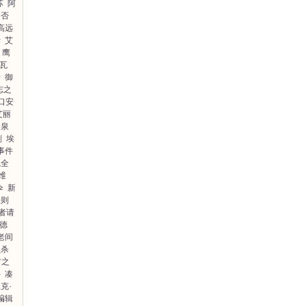
苏
阿
饲否
高远
谜
艾
鹰
·瓦
卡
御
志之
口安
艾丽
今泉
剧
埃
事件
完全
维
伞
新
法则
者请
伦德
老间
黑杀
材之
手
凑
克·
编辑