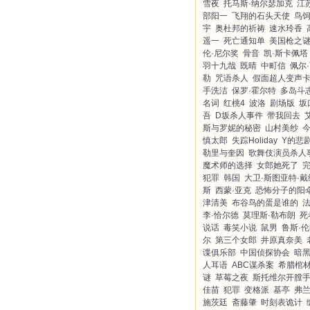
雪夜
托马斯·纳尔瑟加克
江
部阳一
飞翔的石头天使
鸟
宇
奥杜邦的祈祷
速水玲香
遥一
死亡通知单
美国枪之
伦·尼尔奖
骨音
凯·斯卡佩塔
羽十九哉
既晴
中町信
佩尔
勒
咒语杀人
假面超人变声
手洗洁
保罗·霍尔特
多岛斗
名词
红桃4
波洛
剧场版
坂
吾
D坂杀人事件
带我回去
斯与罗妮的秘密
山村美纱
慎太郎
失踪Holiday
Y的悲
勒里与奎因
歌舞伎演员杀人
魔术师的选择
女郎她死了
犯罪
韩国
大卫·斯图亚特·戴
斯
西蒙·亚克
恐怖分子的阳
津清美
布谷鸟的蛋是谁的
李·恰尔德
莫理斯·勒布朗
死
说话
毒笑小说
鼠男
鲁斯·
尔
第三个女郎
井原真奈美
谍俱乐部
中国侦探协会
暗
人耳语
ABC谋杀案
希腊棺
谜
草莓之夜
斯托维尔开膛
佳苗
犯罪
变格派
基亭
弗兰
施茨廷
斋藤肇
时刻表诡计