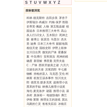
S
T
U
V
W
X
Y
Z
按标签浏览
科林·德克斯特
吉田步美
茅杏子
伊斯瑞尔·冉威尔
约翰·保罗·凯勒
史蒂芙·佩妮
人物
第五瓶血罐
校
园追杀
日本推理三大奇书
高山
杀人行1/2女人
五木阳介
死神之
眼
秦博士
荻原浩
马普尔
杰夫
里·迪弗
日本三大奇书
默默地我
相信天使
国枝史郎
伊野上裕伸
古川日出男
微笑的尸体
霍桑探
案
中岛博行
安和寅吉
死神的精
确度
新宿鲛
弗里曼·克劳夫兹
C：尸体
西班牙披肩之谜
六月六
日诞生的天使
滨尾四郎
半七捕
物帐
持枪的盲人
马克思·艾伦·柯
林斯
机智王误杀事件
恒川光太
郎
德里克·默多克奖
超推理小说
黑革的手贴
林佛儿推理小说奖
海伦·麦克洛伊
谜题
推理小说
谋
杀村
真保裕一
电锯惊魂6
弗兰
伊格·莱斯
推理女王的游戏
莫比
乌斯的亡灵
爸爸失踪后
冰镜庄