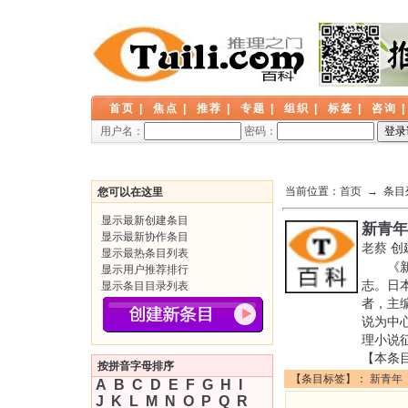
首页
|
焦点
|
推荐
|
专题
|
组织
|
标签
|
咨询
用户名：
密码：
当前位置：
首页
→ 条目
您可以在这里
显示最新创建条目
新青年
显示最新协作条目
老蔡
创
显示最热条目列表
《新青年
显示用户推荐排行
志。日
显示条目目录列表
者，主
说为中
理小说
【本条
按拼音字母排序
【条目标签】：
新青年
A
B
C
D
E
F
G
H
I
J
K
L
M
N
O
P
Q
R