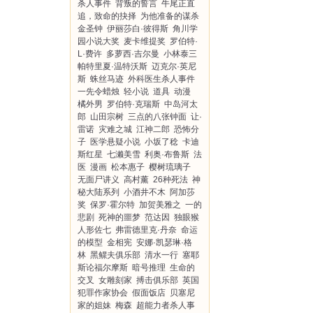
杀人事件
背叛的誓言
牛尾正直
追，致命的抉择
为他准备的谋杀
金圣钟
伊丽莎白·彼得斯
角川学
园小说大奖
麦卡维提奖
罗伯特·
L·费许
多萝西·吉尔曼
小林泰三
帕特里夏·温特沃斯
迈克尔·英尼
斯
蛛丝马迹
外科医生杀人事件
一先令蜡烛
轻小说
道具
动漫
橘外男
罗伯特·克瑞斯
中岛河太
郎
山田宗树
三点的八张钟面
让·
雷诺
灾难之城
江神二郎
恐怖分
子
医学悬疑小说
小坂了稔
卡迪
斯红星
七濑美雪
利奥·布鲁斯
法
医
漫画
松本惠子
樱树琉璃子
无面尸讲义
高村薰
26种死法
神
秘大陆系列
小酒井不木
阿加莎
奖
保罗·霍尔特
加贺美雅之
一的
悲剧
死神的噩梦
范达因
独眼猴
人形佐七
弗雷德里克·丹奈
命运
的模型
金相宪
安娜·凯瑟琳·格
林
黑鳏夫俱乐部
清水一行
塞耶
斯论福尔摩斯
暗号推理
生命的
交叉
女雕刻家
搏击俱乐部
英国
犯罪作家协会
假面饭店
贝塞尼
家的姐妹
梅森
超能力者杀人事