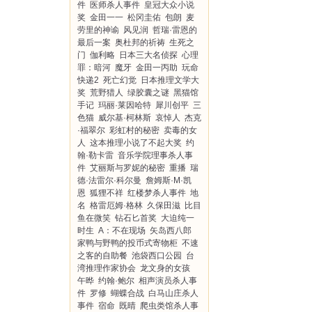
件
医师杀人事件
皇冠大众小说
奖
金田一一
松冈圭佑
包朗
麦
劳里的神谕
风见润
哲瑞·雷恩的
最后一案
奥杜邦的祈祷
生死之
门
伽利略
日本三大名侦探
心理
罪：暗河
魔牙
金田一丙助
玩命
快递2
死亡幻觉
日本推理文学大
奖
荒野猎人
绿胶囊之谜
黑猫馆
手记
玛丽·莱因哈特
犀川创平
三
色猫
威尔基·柯林斯
哀悼人
杰克
·福翠尔
彩虹村的秘密
卖毒的女
人
这本推理小说了不起大奖
约
翰·勒卡雷
音乐学院理事杀人事
件
艾丽斯与罗妮的秘密
重播
瑞
德·法雷尔·科尔曼
詹姆斯·M·凯
恩
狐狸不祥
红楼梦杀人事件
地
名
格雷厄姆·格林
久保田滋
比目
鱼在微笑
钻石匕首奖
大迫纯一
时生
A：不在现场
矢岛西八郎
家鸭与野鸭的投币式寄物柜
不速
之客的自助餐
池袋西口公园
台
湾推理作家协会
龙文身的女孩
午晔
约翰·鲍尔
相声演员杀人事
件
罗修
蝴蝶合战
白马山庄杀人
事件
宿命
既晴
爬虫类馆杀人事