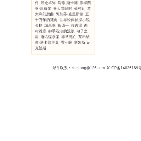
件
浅仓卓弥
马修·斯卡德
派翠西
亚·康薇尔
春天雪融时
菊村到
意
大利幻想曲
阿加莎·克里斯蒂
五
十万年的死角
世界经典侦探小说
金榜
城昌幸
折原一
渡边温
西
村雅彦
御手洗浊的流浪
电子之
星
电话谋杀案
非常死亡
莱昂纳
多·迪卡普里奥
看守眼
詹姆斯·E·
克兰斯
邮件联系：
zhejiong@126.com
沪ICP备14026169