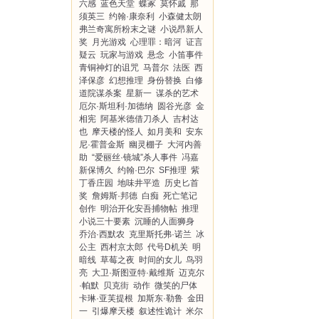
六感
蓝色天堂
蝶冢
莫怀戚
那
须英三
约翰·康奈利
小森健太朗
弗兰奇寓所粉末之谜
小说昂新人
奖
月光游戏
心理罪：暗河
证言
疑云
玩家与游戏
悬念
小笛事件
青铜神灯的诅咒
马普尔
法医
西
泽保彦
幻想推理
身份替换
白修
道院谋杀案
星新一
谋杀的艺术
厄尔·斯坦利·加德纳
圆谷光彦
金
相宪
阿基米德借刀杀人
吉村达
也
摩天楼的怪人
如月美和
安东
尼·霍普金斯
幽灵棚子
大河内善
助
“爱丽丝·镜城”杀人事件
冯嘉
新保博久
约翰·巴尔
SF推理
紫
丁香庄园
地味井平造
历史匕首
奖
詹姆斯·邦德
白痴
死亡笔记
创作
明治开化安吾捕物帖
推理
小说三十要素
沉睡的人面狮身
乔治·西默农
克里斯托弗·诺兰
冰
公主
西村京太郎
代号D机关
明
暗线
草莓之夜
时间的女儿
鸟羽
亮
大卫·斯图亚特·戴维斯
迈克尔
·帕默
贝克街
动作
微笑的尸体
卡琳·亚芙提根
加斯东·勒鲁
金田
一
引爆摩天楼
叙述性诡计
米尔