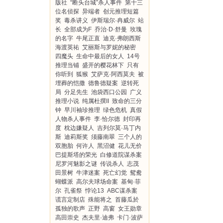
版社
“断头台城”杀人事件
第十三
位名侦探
异端者
创元推理短篇
奖
毒杀讲义
伊斯瑞尔·冉威尔
站
长
全部成为F
乔治·D·舒曼
玫瑰
的名字
牛尾正直
迪克·弗朗西斯
海渡英祐
艾丽斯与罗妮的秘密
四魔头
生命中最后的女人
14号
推理当铺
盛开的樱花林下
只有
你听到
狐猴
艾萨克·阿西莫夫
被
埋葬的恺撒
德鲁德疑案
逆转死
局
分足先生
池袋西口公园
广义
推理小说
纯属杜撰II
致命的三分
钟
早川袖珍推理
绿色危机
真假
人物杀人事件
李·恰尔德
封印再
度
枕边嫌疑人
吉列尔莫·马丁内
斯
迪莉斯奖
须藤南翠
三个人的
双胞胎
何许人
黑沼健
花儿无价
巴提斯塔的荣光
白修道院谋杀案
尼罗河魅影之谜
传说杀人
志茂
田景树
牛津迷案
死亡幻觉
鸳鸯
蝴蝶派
高尔夫球场命案
基甸·菲
尔
孔雀祭
悖论13
ABC谋杀案
谎言定制店
殊能将之
首藤瓜於
孤独的歌声
正野
高窗
女王勋章
高田崇史
杰夫里·迪弗
卡门·波萨