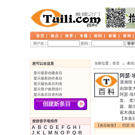
首页
|
焦点
|
推荐
|
专题
|
组织
|
标签
|
咨询
用户名：
密码：
当前位置：
首页
→ 条目
您可以在这里
显示最新创建条目
阿瑟·
显示最新协作条目
潇湘雨
显示最热条目列表
由加拿
显示用户推荐排行
阿瑟·
显示条目目录列表
发。 
篇、最
索木偶
【本条
按拼音字母排序
【条目标签】：
阿瑟·
A
B
C
D
E
F
G
H
I
J
K
L
M
N
O
P
Q
R