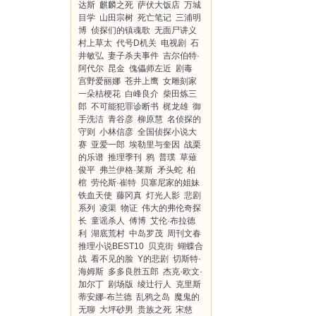
达斯
麒麟之死
萨伏大饭店
万城
目学
山田宗树
死亡笔记
三浦明
博
侦探们的镇魂歌
无面尸讲义
村上草太
代号D机关
电视剧
石
井敏弘
妻子杀夫事件
吉尔伯特·
阿代尔
昆金
傀儡师左近
剧毒
宫野爱丽娜
苍井上鹰
女雕刻家
一朵桔梗花
白峰良介
柴田炼三
郎
不可能犯罪诊断书
梶龙雄
御
手洗洁
青谷彦
柳原慧
名侦探的
守则
小林信彦
全国侦探小说大
赛
亚爱一郎
埃勒里与奎因
战栗
的乐谱
推理季刊
鸦
普璞
草薙
俊平
弗兰伊格·莱斯
矛头蛇
柏
棺
劳伦斯·崔特
贝塞尼家的姐妹
铁血天使
藤冈真
灯光人影
悲剧
系列
凌渠
物证
伟大的弗伦奇探
长
童谣杀人
傅博
艾伦·布拉德
利
湖底荒村
中岛罗茂
周刊文春
推理小说BEST10
贝克街
蝴蝶合
战
看不见的脸
Y的悲剧
切斯特·
海姆斯
多多良胜五郎
杰克·欧文·
加尔丁
剧场版
绫辻行人
克里斯
蒂安娜·布兰德
乱鸦之岛
魔鬼的
无聊
大坪砂男
贵族之死
宋慈