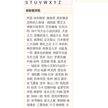
S
T
U
V
W
X
Y
Z
按标签浏览
阿瑟·埃利斯奖
微推理
西村雅彦
恐怖的人狼城：德国篇
曹正文
神秘大陆系列
空谷幽魂
生岛治
郎
38个写大众小说的误区
天使
之刃
恶魔的宠儿
挑战大众
死前
留言
弑警犯
证言疑云
日本推理
三大高峰
葬礼之后
E·C·本特利
梅菲斯特奖
暗夜花儿开
仓阪鬼
一郎
潘多拉的救赎
神探可伦坡
无尽之路
雷米
告白
罗斯安娜
约翰·哈特
克雷顿·劳森
益田龙
一
城昌幸
明智小五郎VS金田一
耕助
乔治·哈蒙·柯克西
渡边容
子
凄怆圈
约翰·巴肯
莫里斯·勒
布朗
冈本绮堂
怪钟
丽莎·露丝
佐飞通俊
波本
葛山二郎
凯勒系
列
欧美
G·K·切斯特顿
盗梦空间
伊恩·弗莱明
清水义范
约翰·莫蒂
默
加纳一朗
骨音
朋克刑警的狂
想
米澤穗信
犹大之窗
詹姆斯·格
瑞潘多
三重危机
P·D·詹姆斯
出