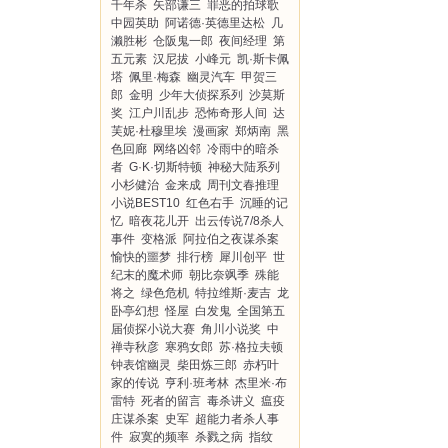
千年杀
矢部谦三
罪恶的拍球歌
中园英助
阿诺德·英德里达松
几
濑胜彬
仓阪鬼一郎
夜间经理
第
五元素
汉尼拔
小峰元
凯·斯卡佩
塔
佩里·梅森
幽灵汽车
甲贺三
郎
金明
少年大侦探系列
沙莫斯
奖
江户川乱步
恐怖奇形人间
达
芙妮·杜穆里埃
漫画家
郑炳南
黑
色回廊
网络凶邻
冷雨中的暗杀
者
G·K·切斯特顿
神秘大陆系列
小杉健治
金来成
周刊文春推理
小说BEST10
红色右手
沉睡的记
忆
暗夜花儿开
出云传说7/8杀人
事件
变格派
阿拉伯之夜谋杀案
愉快的噩梦
排行榜
犀川创平
世
纪末的魔术师
朝比奈飒季
殊能
将之
绿色危机
特拉维斯·麦吉
龙
卧亭幻想
怪屋
白发鬼
全国第五
届侦探小说大赛
角川小说奖
中
禅寺秋彦
寒鸦女郎
苏·格拉夫顿
钟表馆幽灵
柴田炼三郎
赤朽叶
家的传说
亨利·班考林
杰里米·布
雷特
死者的留言
毒杀讲义
瘟疫
庄谋杀案
史军
超能力者杀人事
件
寂寞的频率
杀戮之病
指纹