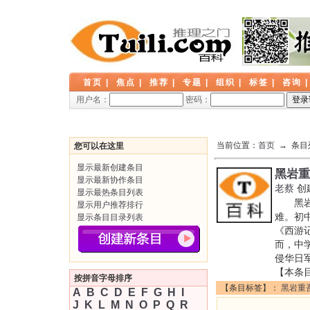
首页
|
焦点
|
推荐
|
专题
|
组织
|
标签
|
咨询
用户名：
密码：
当前位置：
首页
→ 条目
您可以在这里
显示最新创建条目
黑岩重
显示最新协作条目
老蔡
创
显示最热条目列表
黑岩重吾
显示用户推荐排行
难。初
显示条目目录列表
《西游
而，中
侵华日
【本条
按拼音字母排序
【条目标签】：
黑岩重
A
B
C
D
E
F
G
H
I
J
K
L
M
N
O
P
Q
R