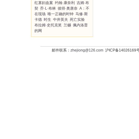
红寡妇血案
约翰·康奈利
吉姆·布
契
乔·L·布林
彼得·奥唐奈
A：不
在现场
唯一正确的时钟
马修·斯
卡德
时生
中井英夫
死亡实验
布拉姆·史托克奖
兰樾
佩内洛普
的网
邮件联系：
zhejiong@126.com
沪ICP备14026169