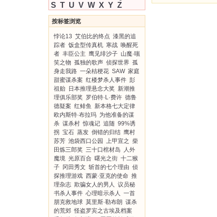
S
T
U
V
W
X
Y
Z
按标签浏览
悖论13
艾伯比的终点
漆黑的追
踪者
饭盒型传真机
寒战
唤醒死
者
丰臣公主
鹰见绯沙子
山魔·嗤
笑之物
孤独的歌声
侦探世界
孤
身走我路
一朵桔梗花
SAW
家庭
甜蜜谋杀案
红楼梦杀人事件
彭
祖贻
日本推理悬念大奖
新潮推
理俱乐部奖
罗伯特·L·费许
德鲁
德疑案
红鲱鱼
新本格七大定律
欧内斯特·布拉玛
为他准备的谋
杀
谋杀村
惊魂记
追随
99%诱
拐
宝石
蒸发
倒错的归结
鹰村
苏芳
池袋西口公园
上甲宣之
柴
田炼三郎奖
三十口棺材岛
人外
魔境
光原百合
曙光之街
十二猴
子
冈田秀文
斩首的七个理由
侦
探推理游戏
西蒙·亚克的使命
推
理杂志
欺骗女人的男人
议员秘
书杀人事件
心理暗示杀人
一首
朋克救地球
莫里斯·勒布朗
谋杀
的荒郊
怪盗罗宾之古埃及档案