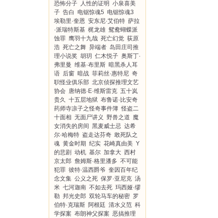
恐怖分子
人性的证明
小泉喜美
子
告白
电锯惊魂5
电锯惊魂3
埃勒里·奎恩
安东尼·艾伯特
萨拉
·派瑞特斯基
梶龙雄
鸳鸯蝴蝶派
蚀罪
鹰羽十九哉
死亡幻觉
荻原
浩
死亡之舞
异端者
岛田庄司推
理小说奖
胡玥
仁木悦子
奥斯丁·
弗里曼
维基·布里斯
暗黑杀人耳
语
后窗
暗战
菲莉丝·惠特尼
奇
职怪业俱乐部
北京侦探推理文艺
协会
唐纳德·E·维斯雷克
五十岚
贵久
十五层地狱
布鲁诺·比安奇
药师寺凉子之怪奇事件簿
怪盗二
十面相
无面尸讲义
野兽之道
魔
女消失的房间
黑麦威士忌
达希
尔·哈梅特
盗走达芬奇
敢死队之
魂
黄金时期
纪实
花崎真由美
Y
的悲剧
动机
基尔
加拿大
西村
京太郎
詹姆斯·格里潘多
不可能
犯罪
彼特·温西爵爷
奎因百年纪
念文集
公义之死
保罗·亚尼克
汤
米
七河迦南
不如去死
玛西娅·缪
勒
邦光史郎
双轮马车的秘密
罗
伯特·克瑞斯
阿根廷
清水义范
科
学探案
布朗神父探案
恶搞推理