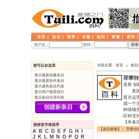
首页
|
焦点
|
推荐
|
专题
|
组织
|
标签
|
咨询
用户名：
密码：
当前位置：
首页
→ 条目
您可以在这里
显示最新创建条目
罪孽转
显示最新协作条目
老蔡
创
显示最热条目列表
美国著
显示用户推荐排行
首次运
显示条目目录列表
成一个
种情绪
区柯克
【本条
按拼音字母排序
【条目标签】：
罪孽转
A
B
C
D
E
F
G
H
I
J
K
L
M
N
O
P
Q
R