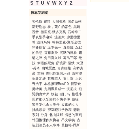
S
T
U
V
W
X
Y
Z
按标签浏览
劳伦斯·崔特
人间失格
国名系列
新野刚志
看，死亡的颜色
黑崎
视音
德里克·默多克奖
石崎幸二
手表型手电筒
漫画家
弗里德里
希·迪伦马特
帕特里克·聚斯金德
霍桑探案
坂本光一
真壁诚
沉默
的杀意
首藤瓜於
沉默的日晷
魍
魉之匣
角田喜久雄
雾岛三郎
绝
技
倒错的死角
萨克斯·儒默
大卫
·芬奇
白城恶魔
青青细胞
高桥克
彦
重播
奇职怪业俱乐部
西村望
龟井定雄
荒野猎人
黄世鸢
上远
野浩平
本格推理Best10
新宿鲛
勇岭薰
九因谋杀成十
汉尼拔
银
翼的魔术师
钱包
狱门岛
推理小
贝罗那俱乐部的不快事件
蔡骏
警事复仇杀人事件
卖毒的女人
挑战读者
密室犯罪学教程
悲剧
系列
分身
北山猛邦
愤怒的审判
韩国推理作家协会
昂文学奖
古
装剧演员杀人事件
莫拉格·乔斯