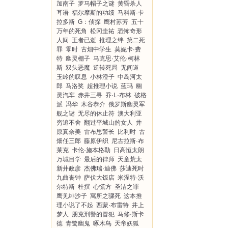
加南子
罗马帽子之谜
黄昏杀人
耳语
福尔摩斯的功绩
马科斯·卡
拉多斯
G：侦探
鹰村苏芳
五十
万年的死角
松冈圭祐
恐怖奇形
人间
王者已逝
推理之绊
第二死
罪
零时
古畑中学生
莫妮卡·费
特
幽灵棚子
马克思·艾伦·柯林
斯
双头恶魔
逆转死局
无间道
玉岭的叹息
小林澄子
中岛河太
郎
马洛奖
超推理小说
蓝玛
幽
灵汽车
赤井三寻
乔·L·布林
破格
派
冯华
木谷恭介
俄罗斯幽灵军
舰之谜
无尽的休止符
澳大利亚
穷追不舍
翻过平城山的女人
井
原真奈美
雷布思警长
比利时
古
畑任三郎
藤原伊织
尼古拉斯·布
莱克
卡伦·施本格勒
日高恒太朗
万城目学
最后的律师
天童荒太
新井政彦
杰佛瑞·迪佛
莎迪死时
九曲丧钟
萨伏大饭店
米涅特·沃
尔特斯
杜撰
心慌方
圣洁之罪
鹰见绯沙子
寓所之骤死
这本推
理小说了不起
西蒙·布雷特
井上
梦人
朋克刑警的冒犯
马修·斯卡
德
青鹭幽鬼
啄木鸟
天帝妖狐