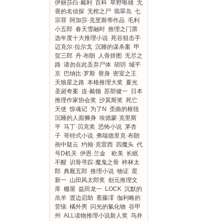
伊丽莎白·戴利
百科
草野唯雄
无
畏的名侦探
无棺之尸
翡翠岛
七
宗罪
阿加莎·克里斯蒂作品
毛利
小五郎
春天雪融时
推理之门票
选年度十大推理小说
死谷狙击手
迈克尔·拉尔戈
沉睡的谋杀案
甲
贺三郎
丹·布朗
人骨拼图
无尽之
路
请勿在此丢弃尸体
胡玥
城平
京
巴纳比·罗斯
替身
密室之王
天狼星之路
本格推理大奖
夏光
圣诞奇案
连·戴顿
苏部健一
日本
推理作家协会奖
沙莫斯奖
死亡
天使
惊魂记
为了N
歪曲的枢纽
沉睡的人面狮身
埃德蒙·克里斯
平
马丁·贝克奖
恐怖小说
茅杏
子
哥特式小说
弗瑞德里克·布朗
画中疑云
约翰·克雷西
四魔头
代
号D机关
伊恩·兰金 欧美
长眠
不醒
识骨寻踪·魔鬼之骨
梓林太
郎
典厩五郎
推理小说
物证
星
新一
山田风太郎奖
创元推理文
库
棚屋
益田龙一
LOCK
沉默的
羔羊
渡边启助
斋藤澪
伽利略的
苦恼
橘外男
闪光的氰化物
谷甲
州
ALL读物推理小说新人奖
鸟井