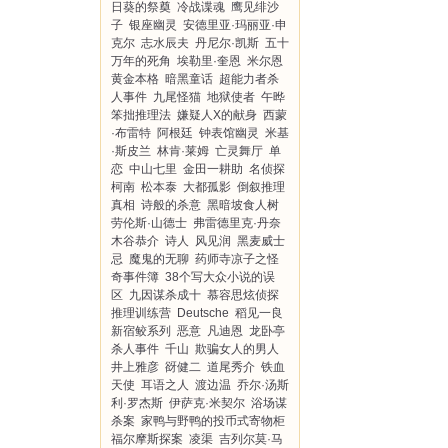
日葵的祭奠
冷战谍魂
鹰见绯沙
子
银座幽灵
安德里亚·玛丽亚·申
克尔
志水辰夫
丹尼尔·凯斯
五十
万年的死角
埃勒里·奎恩
米尔恩
黄金本格
暗黑童话
超能力者杀
人事件
九尾怪猫
地狱使者
午晔
笨拙推理法
嫌疑人X的献身
西蒙
·布雷特
阿根廷
钟表馆幽灵
米基
·斯皮兰
林肯·莱姆
亡灵舞厅
单
恋
中山七里
金田一耕助
名侦探
柯南
松本泰
大都孤影
倒叙推理
真相
诗般的杀意
黑暗坡食人树
劳伦斯·山德士
弗雷德里克·丹奈
木谷恭介
诗人
风见润
黑麦威士
忌
魔鬼的无聊
药师寺凉子之怪
奇事件簿
38个写大众小说的误
区
九因谋杀成十
慕容思炫侦探
推理训练营
Deutsche
稻见一良
新宿鲛系列
恶意
凡迪恩
龙卧亭
杀人事件
千山
欺骗女人的男人
井上雅彦
谺健二
道尾秀介
铁血
天使
耳语之人
渡边温
乔尔·汤斯
利·罗杰斯
伊萨克·米契尔
浴场谋
杀案
家鸭与野鸭的投币式寄物柜
福尔摩斯探案
凌渠
吉列尔莫·马