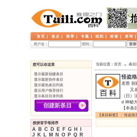
首页
|
焦点
|
推荐
|
专题
|
组织
|
标签
|
咨询
用户名：
密码：
当前位置：
首页
→ 条目
您可以在这里
显示最新创建条目
怪盗格
显示最新协作条目
老蔡
创
显示最热条目列表
又名: 怪
显示用户推荐排行
（日）法
显示条目目录列表
d 神秘大
【本条
【条目标签】：
怪盗格
按拼音字母排序
A
B
C
D
E
F
G
H
I
J
K
L
M
N
O
P
Q
R