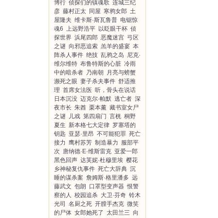
博行
侦探们的镇魂歌
连城三纪
彦
藤村正太
同屋
寒鸦女郎
土
屋隆夫
维卡斯·斯瓦鲁普
电锯惊
魂6
上远野浩平
以眨眼干杯
侦
探世界
浜尾四郎
恶魔迷宫
弓区
之谜
向邪恶追索
羔羊的盛宴
本
阵杀人事件
绝技
乱鸦之岛
尼克·
维尔维特
布鲁特斯的心脏
冷雨
中的暗杀者
乃南朝
月亮与螃蟹
濒死之眼
妻子杀夫事件
舒适推
理
首席女法医
听，骨头在说话
日本沉没
迈克尔·帕默
逃亡者
深
夜市长
朱酋
栗本薰
藏书室女尸
之谜
儿戏
第四扇门
言桄
桐野
夏生
新本格七大定律
罗塞塔的
钥匙
亚瑟·里昂
不可能犯罪
死亡
接力
鹰村苏芳
制造暴力
服部平
次
唐纳德·E·维斯雷克
亚爱一郎
黑色回声
达芙妮·杜穆里埃
樱花
乡神秘复仇事件
死亡大辞典
沉
睡的谋杀案
詹姆斯·格里潘多
远
藤武文
包朗
口罩型变声器
恨警
察的人
校园追杀
大卫·芬奇
铃木
光司
名厨之死
开膛手杰克
微笑
的尸体
女郎她死了
太田兰三
向