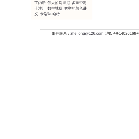
丁内斯
伟大的马里尼
多重否定
十津川
数字城堡
穷举的颜色讲
义
卡洛琳·哈特
邮件联系：
zhejiong@126.com
沪ICP备14026169