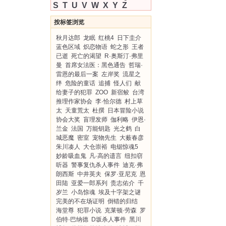
S
T
U
V
W
X
Y
Z
按标签浏览
秋月达郎
龙眠
红桃4
日下圭介
蓝色区域
炽恋物语
蛇之形
王者
已逝
死亡的渴望
R·奥斯汀·弗里
曼
首席女法医：黑色通告
哲瑞·
雷恩的最后一案
左岸奖
流星之
绊
危险的童话
追捕
怪人们
献
给妻子的犯罪
ZOO
新宿鲛
台湾
推理作家协会
李·恰尔德
村上草
太
天童荒太
杜撰
日本冒险小说
协会大奖
盲理发师
伽利略
伊恩·
兰金
法国
万能钥匙
光之鹤
白
城恶魔
密室
宠物先生
大薮春彦
朱川凑人
大仓崇裕
电锯惊魂5
妙龄吸血鬼
凡·高的遗言
纽扣窃
听器
警事复仇杀人事件
迪克·弗
朗西斯
中井英夫
保罗·亚尼克
恩
田陆
亚爱一郎系列
贵志佑介
千
岁兰
小岛惊魂
埃及十字架之谜
完美的不在场证明
倒错的归结
海堂尊
犯罪小说
克莱顿·劳森
罗
伯特·巴纳德
D坂杀人事件
黑川