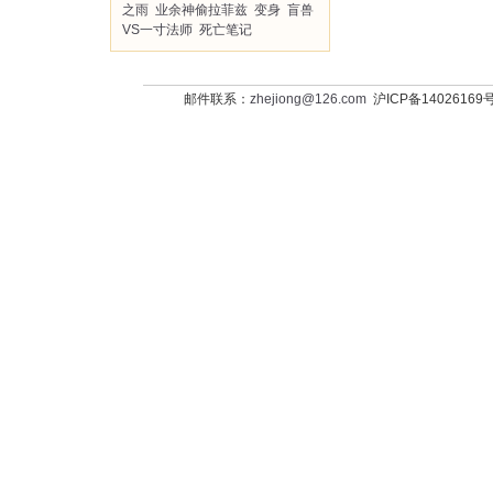
之雨
业余神偷拉菲兹
变身
盲兽
VS一寸法师
死亡笔记
邮件联系：
zhejiong@126.com
沪ICP备14026169