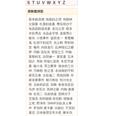
S
T
U
V
W
X
Y
Z
按标签浏览
新本格浪潮
络新妇之理
布朗神
父探案
红寡妇血案
鹰见绯沙子
埃及剧院谋杀案
圣洁之罪
暗杀
丰臣秀吉
水晶金字塔
道尾秀介
鲛岛
小笛事件
益田龙一
青鹭幽
鬼
红胡子的诅咒
光之鹤
野村胡
堂
毒药
内田直行
乱神馆记之蝶
梦
玛丽·克拉克
密室之王
约翰·
莱斯科瓦
吉田修一
黄世鸢
五木
阳介
邓肯·劳瑞匕首奖
冬至节谜
案
杨小龙
罪之断章
致命的三分
钟
乃南朝
蛇之形
名侦探的守则
新宫正春
古处诚二
黑色回廊
作
家杀妻事件
猪川将佐
恒川光太
郎
玉岭的叹息
东晓
爸爸失踪后
马伊·舍瓦尔
死神之眼
约翰·麦唐
纳
谷克二
玩命快递
恐怖分子
艾瑞克·克利福德·安伯勒
猎狼者
之死
野泽尚
SMAP乐队杀人事
件
罗伯特·麦卡蒙
出版社
不安的
童话
日本推理文学大奖
啄木鸟