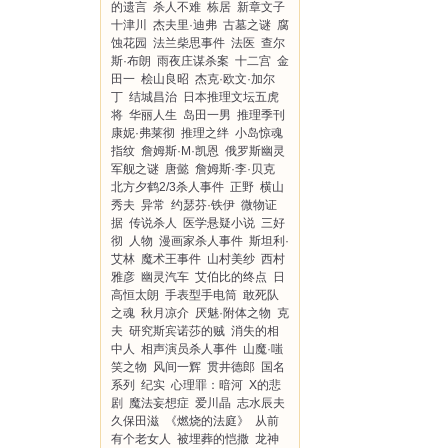
的遗言
杀人不难
栋居
新章文子
十津川
杰夫里·迪弗
古墓之谜
腐
蚀花园
法兰柴思事件
法医
查尔
斯·布朗
雨夜庄谋杀案
十二宫
金
田一
桧山良昭
杰克·欧文·加尔
丁
结城昌治
日本推理文坛五虎
将
华丽人生
岛田一男
推理季刊
康妮·弗莱彻
推理之绊
小岛惊魂
指纹
詹姆斯·M·凯恩
俄罗斯幽灵
军舰之谜
唐懿
詹姆斯·李·贝克
北方夕鹤2/3杀人事件
正野
横山
秀夫
异常
约瑟芬·铁伊
微物证
据
传说杀人
医学悬疑小说
三好
彻
人物
漫画家杀人事件
斯坦利·
艾林
魔术王事件
山村美纱
西村
雅彦
幽灵汽车
艾伯比的终点
日
高恒太朗
手表型手电筒
敢死队
之魂
秋月凉介
厌魅·附体之物
克
夫
研究斯宾诺莎的贼
消失的相
中人
相声演员杀人事件
山魔·嗤
笑之物
风间一辉
贯井德郎
国名
系列
纪实
心理罪：暗河
X的悲
剧
魔法妄想症
爱川晶
志水辰夫
久保田滋
《燃烧的法庭》
从前
有个老女人
被埋葬的恺撒
龙神