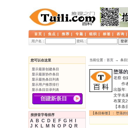
首页
|
焦点
|
推荐
|
专题
|
组织
|
标签
|
咨询
用户名：
密码：
当前位置：
首页
→ 条目
您可以在这里
显示最新创建条目
堕落的
显示最新协作条目
老蔡
创
显示最热条目列表
作者:
显示用户推荐排行
出版年:
显示条目目录列表
文学名家
布莱克2
【本条
【条目标签】：
堕落的
按拼音字母排序
A
B
C
D
E
F
G
H
I
J
K
L
M
N
O
P
Q
R