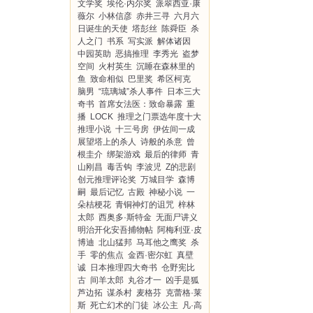
文学奖
埃伦·内尔奖
派翠西亚·康
薇尔
小林信彦
赤井三寻
六月六
日诞生的天使
塔彭丝
陈舜臣
杀
人之门
书系
写实派
解体诸因
中园英助
恶搞推理
李秀光
盗梦
空间
火村英生
沉睡在森林里的
鱼
致命相似
巴里奖
希区柯克
脑男
“琉璃城”杀人事件
日本三大
奇书
首席女法医：致命暴露
重
播
LOCK
推理之门票选年度十大
推理小说
十三号房
伊佐间一成
展望塔上的杀人
诗般的杀意
曾
根圭介
绑架游戏
最后的律师
青
山刚昌
毒舌钩
李波児
Z的悲剧
创元推理评论奖
万城目学
森博
嗣
最后记忆
古殿
神秘小说
一
朵桔梗花
青铜神灯的诅咒
梓林
太郎
西奥多·斯特金
无面尸讲义
明治开化安吾捕物帖
阿梅利亚·皮
博迪
北山猛邦
马耳他之鹰奖
杀
手
零的焦点
金西·密尔虹
真壁
诚
日本推理四大奇书
仓野宪比
古
间羊太郎
丸谷才一
凶手是狐
芦边拓
谋杀村
麦格芬
克蕾格·莱
斯
死亡幻术的门徒
冰公主
凡·高