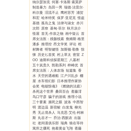
纳尔瑟加克
何塞·卡洛斯·索莫萨
制造暴力
岛田一男
瑞德·法雷尔·
科尔曼
泪流不止
鹰村苏芳
浦贺
和宏
哈米特奖
保罗·亚尼克
怪盗
基德
孤岛之鬼
法律与淑女
赤川
次郎
原尞
基甸·菲尔
秋月凉介
怪屋
首无·作祟之物
画中疑云
首
席女法医：残骸线索
詹姆斯·格里
潘多
推理控
昂文学奖
评论
棺
材舞者
明智健悟
加斯顿·勒鲁
惊
悚
历史匕首奖
村上草太
密室
Z
OO
迪斯科侦探星期三
八墓村
五十岚贵久
凯勒系列
梓崎优
首
席女法医：人体农场
短篇集
香
水
天空的遇难船
江户川乱步
棚
屋
水车馆幻影
日本推理作家协
会奖
电锯惊魂3
《燃烧的法庭》
杀死这个世界
桑田百合
斋藤澪
鸟口守彦
骗子的游戏
推理小说
三十要素
濒死之眼
波洛
中西智
明
渡边温
新宿鲛
白发鬼
柳光
秀
无止境杀人
马克思·艾伦·柯林
斯
丸谷才一
乔治·西默农
出版
社
老间谍俱乐部
瑞典
狼在等待
寓所之骤死
抱着黄金飞翔
斋藤