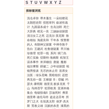
S
T
U
V
W
X
Y
Z
按标签浏览
浅仓卓弥
帚木蓬生
一朵桔梗花
太朗想史郎
愤怒审判
叙述性诡
计
九因谋杀成十
生岛治郎
死亡
大辞典
稻见一良
三姊妹侦探团
清洁女工之死
迈克尔·英尼斯
致
命相似
海庭良和
千年杀
恨警察
的人
布朗神父探案
中禅寺敦子
告白
王建武
杜鲁德疑案
早川袖
珍推理
犯罪一线
系列
狱门岛
死亡实验
切斯特·海姆斯
机智王
误杀事件
米泽穗信
唐懿
魔都
福尔摩斯
谺健二
少年侦探团
蛙
镜男怪谈
无尽的休止符
首席女
法医：绿头苍蝇
黑暗组织
还想
再见你一面
王稼骏
B：窃贼
约
瑟夫·康明斯
德里克·默多克奖
千
山
鸟饲否宇
犯罪欧美
亚洲本格
集合
电锯惊魂6
莎迪死时
弗里
德里希·迪伦马特
盗走达芬奇
所
罗门之犬
生垣真太郎
保罗·杰夫
斯
荒卷义雄
沉默的杀意
漆黑的