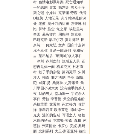
树
色情电影谋杀案
死亡通知单
一的悲剧
异常
韩东金
埃及十字
架之谜
小妹妹
克莱顿·劳森
代号
D机关
人性记录
火车站深处的深
处
老蔡
奥杜邦的祈祷
杰奎琳·科
比
算计
悬念
蛇之形
埃勒里与
奎因
晕头转向
周瘦鹃
陈嘉振
巴斯克斯·蒙塔尔万
贯井德郎
田
奈纯一
何家弘
文库
国庆十点钟
浅仓卓弥
亚爱一郎系列
安和寅
吉
莱昂纳多
“琉璃城”杀人事件
十津川
赤川次郎
战后五人男
还
想再见你一面
梅原克文
种村直
树
刽子手的杂役
第四死罪
朱川
湊人
梅森
罪之法则
毕业
编辑
犯
威廉·扬
桑德拉·史高佩登
角
川学园小说大奖
没有凶手的杀人
夜
我的男人
堂场瞬一
字谜杀人
事件
劳拉·李普曼
天空的遇难船
杀机重重
龙舌兰
死亡接力
佐野
洋
派翠西亚·欧布莱恩
德山谆一
克夫
漫长的告别
耳语之人
牺牲
木偶的秘密
克雷顿·劳森
真相
芭
芭拉·弗莱德金
卡罗尔·安妮·奥玛
丽
悲剧系列
大卫·斯图亚特·戴维