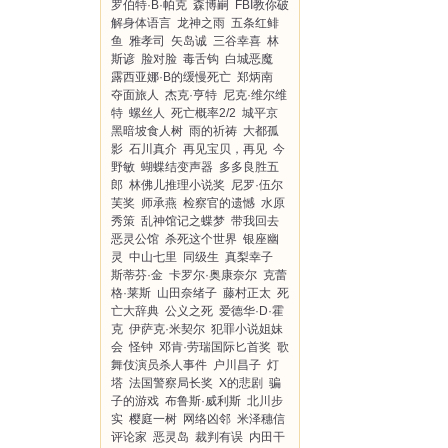
罗伯特·B·帕克
森博嗣
FBI教你破
解身体语言
龙神之雨
五条红鲱
鱼
雅孝司
矢岛诚
三谷幸喜
林
斯谚
脸对脸
毒舌钩
白城恶魔
露西亚娜·B的缓慢死亡
郑炳南
夺面旅人
杰克·亨特
尼克·维尔维
特
螺丝人
死亡概率2/2
城平京
黑暗坡食人树
雨的祈祷
大都孤
影
石川真介
再见宝贝，再见
今
野敏
蝴蝶结变声器
多多良胜五
郎
林佛儿推理小说奖
尼罗·伍尔
芙奖
师承燕
检察官的遗憾
水原
秀策
乱神馆记之蝶梦
带我回去
恶灵公馆
杀死这个世界
银座幽
灵
中山七里
同级生
真梨幸子
斯蒂芬·金
卡罗尔·奥康奈尔
克蕾
格·莱斯
山田奈绪子
藤村正太
死
亡大辞典
公义之死
爱德华·D·霍
克
伊萨克·米契尔
犯罪小说姐妹
会
怪钟
邓肯·劳瑞国际匕首奖
歌
舞伎演员杀人事件
户川昌子
灯
塔
法国警察局长奖
X的悲剧
骗
子的游戏
布鲁斯·威利斯
北川步
实
樱庭一树
网络凶邻
米泽穗信
评论家
恶灵岛
裁判有误
内田干