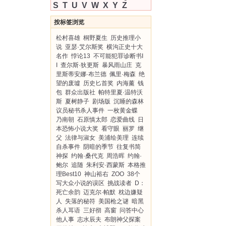
S
T
U
V
W
X
Y
Z
按标签浏览
松村喜雄
桐野夏生
历史推理小
说
亚瑟·艾尔斯奖
横沟正史十大
名作
悖论13
不可能犯罪诊断书I
I
查尔斯·狄更斯
暴风雨山庄
克
里斯蒂安娜·布兰德
佩里·梅森
绝
望的废墟
历史匕首奖
内海薰
钱
包
群众出版社
帕特里夏·温特沃
斯
夏树静子
剧场版
沉睡的森林
议员秘书杀人事件
一枚黄金蝶
乃南朝
石原慎太郎
恋爱曲线
日
本恐怖小说大奖
看守眼
丽罗
继
父
法律与淑女
美浦绘美理
连续
自杀事件
阴暗的季节
往复书简
神探
约翰·桑代克
周浩晖
约翰·
鲍尔
追随
朱利安·西蒙斯
本格推
理Best10
神山裕右
ZOO
38个
写大众小说的误区
挑战读者
D：
死亡余韵
迈克尔·帕默
枕边嫌疑
人
失落的秘符
美国枪之谜
暗黑
杀人耳语
三好彻
高窗
问答中心
他人事
志水辰夫
布朗神父探案