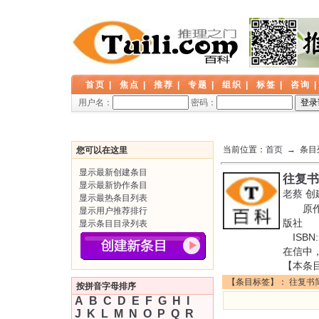
首页
|
焦点
|
推荐
|
专题
|
组织
|
标签
|
咨询
用户名：
密码：
当前位置：
首页
→ 条目
您可以在这里
显示最新创建条目
往复书
显示最新协作条目
老蔡
创
显示最热条目列表
原作名
显示用户推荐排行
版社 出
显示条目目录列表
ISBN
在信中
【本条
【条目标签】：
往复书
按拼音字母排序
A
B
C
D
E
F
G
H
I
J
K
L
M
N
O
P
Q
R