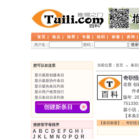
首页
|
焦点
|
推荐
|
专题
|
组织
|
标签
|
咨询
用户名：
密码：
当前位置：
首页
→ 条目
您可以在这里
显示最新创建条目
奇职怪
显示最新协作条目
老蔡
创
显示最热条目列表
作者:
显示用户推荐排行
版年: 2
显示条目目录列表
7513
篇小说
【本条
【条目标签】：
奇职怪
按拼音字母排序
A
B
C
D
E
F
G
H
I
J
K
L
M
N
O
P
Q
R