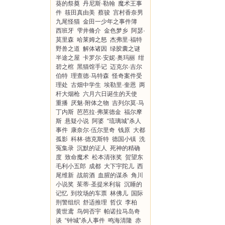
葵的祭奠
丹尼斯·勒翰
魔术王事
件
筱田真由美
蔡骏
宫村香奈男
九尾怪猫
金田一少年之事件簿
西班牙
雫井脩介
金色梦乡
阿瑟·
莫里森
哈莱姆之怒
杰弗里·福特
野兽之道
解体诸因
绿胶囊之谜
半途之屋
卡罗尔·安妮·奥玛丽
绀
碧之棺
黑猫馆手记
迈克尔·吉尔
伯特
理查德·马特森
怪奇案件受
理处
古畑中学生
埃勒里·奎恩
两
杆大烟枪
六月六日诞生的天使
重播
厌魅·附体之物
吉列尔莫·马
丁内斯
芭芭拉·弗莱德金
福尔摩
斯
悬疑小说
阿婆
“琉璃城”杀人
事件
康奈尔·伍尔里奇
钱原
大都
孤影
科林·德克斯特
德国小镇
洗
冤集录
沉默的证人
死神的精确
度
致命魔术
松本清张奖
贺望东
毛利小五郎
成都
大下宇陀儿
西
尾维新
战前酒
血腥的谋杀
角川
小说奖
茱蒂·圣提米利翁
沉睡的
记忆
到坟场的车票
林佛儿
国际
刑警组织
舒适推理
哲仪
李柏
黄世鸢
鸟饲否宇
帕诺拉马岛奇
谈
“钟城”杀人事件
鸣海清隆
赤