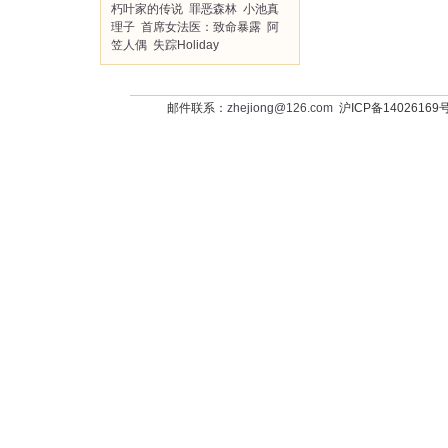
朽叶家的传说
罪恶森林
小池真
理子
首席女法医：致命暴露
阿
笠人偶
失踪Holiday
邮件联系：
zhejiong@126.com
沪ICP备14026169