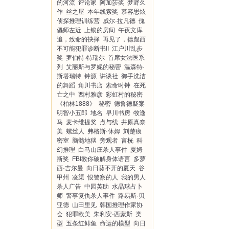
的河流
评论家
阿加莎奖
梦野久
作
丝之屋
本年线索奖
慕容思炫
侦探推理训练营
威尔·拉凡德
傀
儡师左近
上锁的房间
午夜文库
追，致命的抉择
再见了，德彪西
不可能犯罪诊断书II
江户川乱步
奖
罗伯特·特瑞尔
首席女法医系
列
艾丽斯与罗妮的秘密
温森特·
斯塔瑞特
钟源
讲谈社
御手洗洁
的舞蹈
角川书店
索命时钟
在死
亡之中
西村雅彦
彩虹村的秘密
《柏林1888》
秘密
德鲁德疑案
明智小五郎
地名
早川书房
牧逸
马
麦卡维提奖
点与线
井原真奈
美
螺丝人
弗格斯·休姆
刘楚痕
密室
脑髓地狱
旁观者
言桄
科
幻推理
白马山庄杀人事件
夏姆
斯奖
FBI教你破解身体语言
多萝
西·吉尔曼
向日葵不开的夏天
谷
甲州
凌渠
恨警察的人
我的男人
杀人广告
中园英助
水晶球占卜
师
警事复仇杀人事件
路易斯·贝
亚德
山田里见
韩国推理作家协
会
犯罪欧美
朱利安·西蒙斯
类
型
五条红鲱鱼
命运的模型
向日