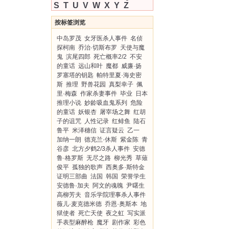
S
T
U
V
W
X
Y
Z
按标签浏览
中岛罗茂
女牙医杀人事件
名侦
探柯南
乔治·切斯布罗
天使与魔
鬼
滨尾四郎
死亡概率2/2
不安
的童话
远山和叶
魔都
威廉·扬
罗塞塔的钥匙
帕特里夏·海史密
斯
推理
野兽花园
真梨幸子
佩
里·梅森
作家杀妻事件
毕业
日本
推理小说
妙龄吸血鬼系列
危险
的童话
妖银杏
屠宰场之舞
红胡
子的诅咒
人性记录
红鲱鱼
陆石
鲁平
米泽穗信
证言疑云
乙一
加纳一朗
德克兰·休斯
紫金陈
青
谷彦
北方夕鹤2/3杀人事件
安德
鲁·格罗斯
无尽之路
柳光秀
草薙
俊平
孤独的歌声
西奥多·斯特金
证明三部曲
法国
韩国
荣誉学生
安德鲁·加夫
阿文的魂魄
尹曙生
高柳芳夫
音乐学院理事杀人事件
薇儿·麦克德米德
乔恩·奥斯本
地
狱使者
死亡天使
夜之虹
写实派
手表型麻醉枪
魔牙
剧作家
彩色