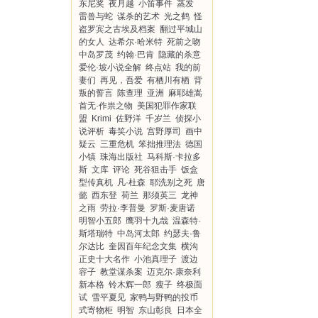
东尼奖
夜月越
小笛事件
蒸发
雷兽与蛇
谋杀的艺术
光之鹤
怪
盗罗宾之古埃及档案
翻过平城山
的女人
达希尔·哈米特
死前之吻
中岛罗茂
约翰·巴肯
隐藏的杀意
爱伦·坡小说全解
终点站
我的前
妻们
再见，吾爱
有栖川有栖
背
叛的誓言
陈查理
亚洲
麻耶雄嵩
首无·作祟之物
美国犯罪作家联
盟
Krimi
佐野洋
千岁兰
侦探小
说评析
毒笑小说
宫野厚司
画中
疑云
三重危机
笨拙推理法
德国
小镇
珠海出版社
马科斯·卡拉多
斯
文库
评论
死谷狙击手
饭盒
型传真机
凡·杜森
耶洗别之死
唐
懿
西东登
荷兰
那须英三
龙神
之雨
劳拉·李普曼
罗斯·麦唐诺
明智小五郎
鹰羽十九哉
温森特·
斯塔瑞特
中岛河太郎
约瑟夫·鲁
尔达比
奎因百年纪念文集
横沟
正史十大名作
小池真理子
渡边
容子
教堂谋杀案
迈克尔·康奈利
新本格
铃木辉一郎
瘦子
终极面
试
雪平夏见
家鸭与野鸭的投币
式寄物柜
明智
东山彰良
日本全