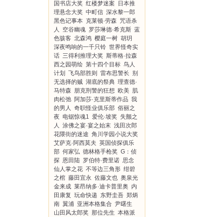
国书店大奖
红楼梦迷案
日本推
理悬念大奖
中町信
深水黎一郎
黑色记事本
克莱顿·劳森
咒语杀
人
空谷幽魂
罗莎琳德·希克斯
蓝
色骇客
北森鸿
樱庭一树
胡玥
深夜鸣响的一千只铃
世界怪奇实
话
三得利推理大奖
斯蒂格·拉森
西之园萌绘
第十四个目标
鸟人
计划
飞鸟部胜则
雷布思警长
别
无选择的贼
湖底的祭典
理查德·
马特森
朋克刑警的狂想
欧美
肌
肉松弛
阿加莎·克里斯蒂作品
我
的男人
奇职怪业俱乐部
俗丽之
夜
电锯惊魂1
爱伦·坡奖
失颤之
人
涂佛之宴·宴之始末
浅田次郎
花隈街的迷途
角川学园小说大奖
艾萨克·阿西莫夫
英国侦探俱乐
部
何家弘
德林格手枪奖
G：侦
探
恩田陆
罗伯特·费里诺
思念
仙人掌之花
不等边三角形
绀碧
之棺
藤田宜永
佐藤文也
奥泉光
金来成
莱昂纳多·迪卡普里奥
内
田康复
玩命快递
东野圭吾
郑炳
南
翼浦
亚洲本格集合
尹曙生
山田风太郎奖
那位先生
本格派