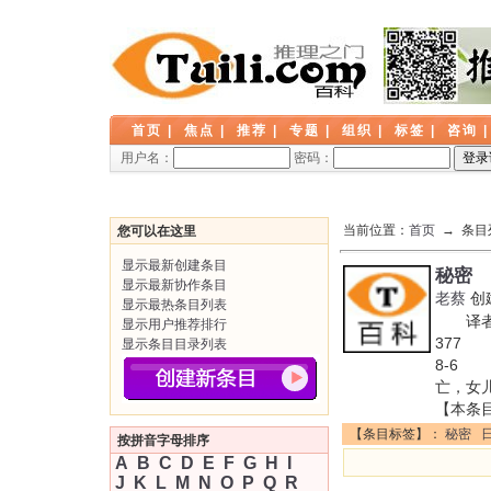
首页
|
焦点
|
推荐
|
专题
|
组织
|
标签
|
咨询
用户名：
密码：
当前位置：
首页
→ 条目
您可以在这里
显示最新创建条目
秘密
显示最新协作条目
老蔡
创
显示最热条目列表
译者: 
显示用户推荐排行
377 
显示条目目录列表
8-6
亡，女
【本条
【条目标签】：
秘密
按拼音字母排序
A
B
C
D
E
F
G
H
I
J
K
L
M
N
O
P
Q
R