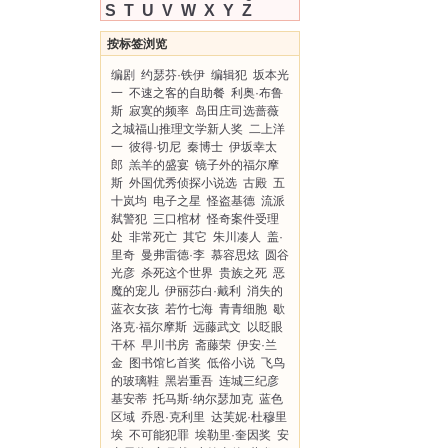
S
T
U
V
W
X
Y
Z
按标签浏览
编剧
约瑟芬·铁伊
编辑犯
坂本光
一
不速之客的自助餐
利奥·布鲁
斯
寂寞的频率
岛田庄司选蔷薇
之城福山推理文学新人奖
二上洋
一
彼得·切尼
秦博士
伊坂幸太
郎
羔羊的盛宴
镜子外的福尔摩
斯
外国优秀侦探小说选
古殿
五
十岚均
电子之星
怪盗基德
流派
弑警犯
三口棺材
怪奇案件受理
处
非常死亡
其它
朱川凑人
盖·
里奇
曼弗雷德·李
慕容思炫
圆谷
光彦
杀死这个世界
贵族之死
恶
魔的宠儿
伊丽莎白·戴利
消失的
蓝衣女孩
若竹七海
青青细胞
歇
洛克·福尔摩斯
远藤武文
以眨眼
干杯
早川书房
斋藤荣
伊安·兰
金
图书馆匕首奖
低俗小说
飞鸟
的玻璃鞋
黑岩重吾
连城三纪彦
基安蒂
托马斯·纳尔瑟加克
蓝色
区域
乔恩·克利里
达芙妮·杜穆里
埃
不可能犯罪
埃勒里·奎因奖
安