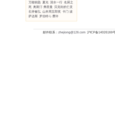
万能钥匙
夏光
清水一行
名厨之
死
奥斯汀·弗里曼
贝克街的亡灵
石井敏弘
山本周五郎奖
卡门·波
萨达斯
罗伯特·L·费许
邮件联系：
zhejiong@126.com
沪ICP备14026169