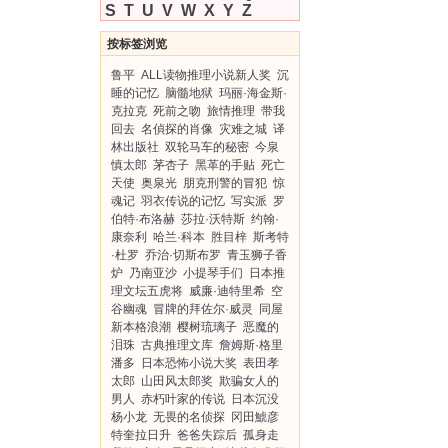
S
T
U
V
W
X
Y
Z
按标签浏览
鲁平
ALL读物推理小说新人奖
沉
睡的记忆
脑髓地狱
玛丽·海金斯·
克拉克
死前之吻
旅情推理
带我
回去
名偵探的肖像
灾难之城
译
林出版社
双轮马车的秘密
今泉
慎太郎
茅杏子
黑革的手贴
死亡
天使
奥泉光
朋克刑警的冒犯
惊
魂记
羽衣传说的记忆
写实派
罗
伯特·布洛赫
莎拉·沃特斯
约翰·
康奈利
哈兰·科本
胜目梓
斯考特
·杜罗
乔治·切斯布罗
青玉狮子香
炉
乃南亚沙
小提琴手们
日本推
理文坛五虎将
威廉·迪特里希
空
谷幽魂
冒牌的拜佐尔·威灵
同屋
新本格浪潮
樱树琉璃子
恶魔的
泪珠
古典推理文库
詹姆斯·格里
潘多
日本恐怖小说大奖
表田孝
太郎
山田风太郎奖
欺骗女人的
男人
赤朽叶家的传说
日本沉没
杨小龙
无畏的名侦探
冈田鯱彦
特奎拉日升
爸爸失踪后
孤身走