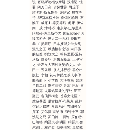
说
塞耶斯论福尔摩斯
残虐记
蚀
罪
阿刀田高
侦探世界
司冻季
维卡斯·斯瓦鲁普
评论家
狼在等
待
SF新本格推理
倒错的轮舞
石
猴子
威廉·L·德安德烈
虎牙
伊佐
间一成
津村巧
康奈尔·伍尔里奇
阿加莎·克里斯蒂奖
国际侦探小说
读者协会
怪人二十面相
柴田哲
孝
亡灵舞厅
日本推理文学大奖
混乱之王
希腊棺材之谜
向日葵
的祭奠
挑战大众
帕特里夏·温特
沃斯
嫌疑犯
追想五断章
上甲宣
之
金发女人两种微笑的女人
金
田一
五条瑛
杀人排行榜
群众出
版社
李柏
花与舞蹈之杀人事件
顺流而下
小学馆
大泽在昌
普璞
兰郁二郎
蛛丝马迹
导演
巴纳·肯
德瑞克
火车站深处的深处
证言
疑云
名侦探柯南
首席女法医：
致命暴露
尼古拉斯·布莱克
乱神
馆记之蝶梦
耳语系列
布朗神父
探案
艾尔莫·雷纳德
海野十三
耶
洗别之死
罗伯特·L·费许
罗伯特·
巴纳德
约瑟夫·康明斯
约瑟夫·鲁
尔达比
左岸奖
侦探研究
真壁诚