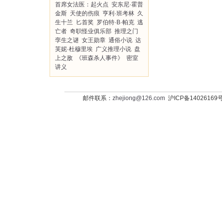
首席女法医：起火点
安东尼·霍普
金斯
天使的伤痕
亨利·班考林
久
生十兰
匕首奖
罗伯特·B·帕克
逃
亡者
奇职怪业俱乐部
推理之门
孪生之谜
女王勋章
通俗小说
达
芙妮·杜穆里埃
广义推理小说
盘
上之敌
《班森杀人事件》
密室
讲义
邮件联系：
zhejiong@126.com
沪ICP备14026169