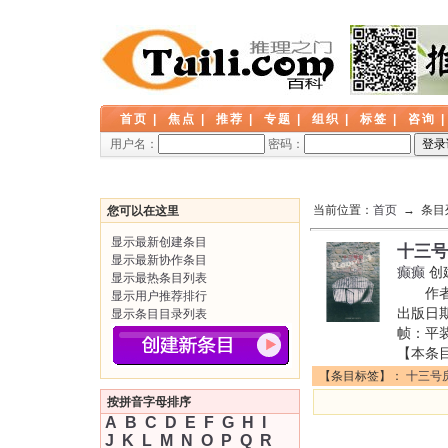
首页
|
焦点
|
推荐
|
专题
|
组织
|
标签
|
咨询
用户名：
密码：
当前位置：
首页
→ 条目
您可以在这里
显示最新创建条目
十三号
显示最新协作条目
癫癫
创
显示最热条目列表
作者：
显示用户推荐排行
出版日期
显示条目目录列表
帧：平装 
【本条
【条目标签】：
十三号
按拼音字母排序
A
B
C
D
E
F
G
H
I
J
K
L
M
N
O
P
Q
R