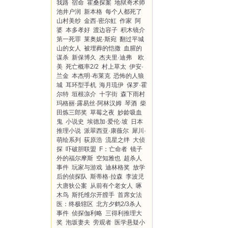
我路
宿命
霍桑探案
地狱奇术师
池井户润
新本格
每个人都死了
山村美纱
金西·密尔虹
作家
阿
婆
本多孝好
渡边容子
积木镜介
第一死罪
莱奥妮·斯宛
翻过平城
山的女人
被埋葬的恺撒
血腥的
谋杀
新保博久
杰夫里·迪弗 欧
美
死亡概率2/2
村上草太
伊安·
兰金
本杰明·布莱克
恐怖的人狼
城
耳环型手机
海月琉伊
保罗·霍
尔特
垣根凉介
十字街
森下雨村
玛格丽·露易丝·阿林汉姆
琴酒
柴
田炼三郎奖
草莓之夜
妙龄吸血
鬼
小说史
埃德加·爱伦·坡
日本
推理小说
派翠西亚·康薇尔
犀川·
萌绘系列
荻原浩
流星之绊
大侦
探
吓破胆联盟
F：亡命者
镜子
外的福尔摩斯
空知雅也
超杀人
事件
玩家与游戏
迪林格奖
放学
后的侦探队
斯蒂格·拉森
李波児
大唐狄公案
从前有个老女人
啄
木鸟
斯托维尔开膛手
首席女法
医：终极辖区
北方夕鹤2/3杀人
事件
侦探伽利略
三得利推理大
奖
泡坂妻夫
旁观者
医学悬疑小