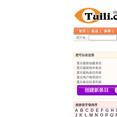
首页
|
焦点
|
推荐
|
用户名：
您可以在这里
显示最新创建条目
显示最新协作条目
显示最热条目列表
显示用户推荐排行
显示条目目录列表
按拼音字母排序
A
B
C
D
E
F
G
H
I
J
K
L
M
N
O
P
Q