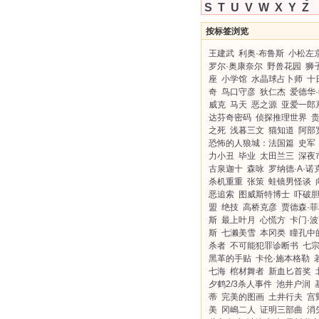
S
T
U
V
W
X
Y
Z
按标签浏览
王建武
利奥·布鲁斯
小松左
罗尔·奥康奈尔
野兽花园
狮
座
小学馆
水晶球占卜师
十
奇
鸟口守彦
狄仁杰
爱德华
威克
马天
恶之源
亚爱一郎
达芬奇密码
侦探推理世界
之死
浅暮三文
猫知道
阿部
恐怖的人狼城：法国篇
史军
力小丑
毕业
太田兰三
深夜
古泉迦十
森咏
罗纳德·A·诺
杀机重重
张策
蛙镜男怪谈
恶追索
图威斯特博士
吓破
盟
绝技
高桥克彦
贾德森·
斯
最上叶月
心慌方
卡门·
斯
七濑美雪
本冈类
瞳孔中
杀者
不可能犯罪诊断书
七
黑革的手贴
卡伦·施本格勒
七海
棺材舞者
新血匕首奖
夕鹤2/3杀人事件
池井户润
蒂
完美的图画
土井行夫
宫
美
冈嶋二人
证明三部曲
消