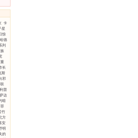
京
卡
子星
日惊
·哈德
系列
贵族
宽
重
市长
克斯
向邪
胆联
菲利普
波萨达
的暗
宗罪
若竹
北方
基安
野明
失的