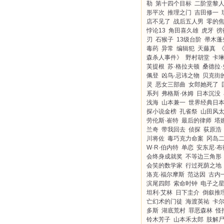
勒
第十四个目标
二阶堂黎
形平次
推理之门
吉田修一
店不见了
战后五人男
零的
悖论13
角田喜久雄
虎牙
徬
刃
石猴子
13级台阶
帚木蓬
毒药
异常
编辑犯
天藤真
森杀人事件》
野村胡堂
卡琳
芙提根
苏·格拉夫顿
桑德拉·
佩登
凶鸟·忌讳之物
贝克街
灵
恶女三部曲
女郎她死了
系列
弗格斯·休姆
日本沉没
浅海
山本兼一
世界经典日
探小说金榜
孔雀祭
山田风
劳伦斯·崔特
最后的律师
塔
兰奇
带我回去
侦探
荻原浩
川将佐
毒巧克力命案
冈岛
W·R·伯内特
单恋
安东尼·布
会终身成就奖
不等边三角形
会笑的数学家
行过死荫之地
洛克·福尔摩斯
范达因
古内
滨尾四郎
索命时钟
电子之
坦利·艾林
日下圭介
倒叙推
亡幻术的门徒
海渡英祐
卡
多斯
湖底荒村
罪恶森林
怪
铃木芳子
山本禾太郎
肢解