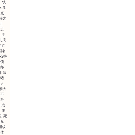
人
钱
玩具
焦点
徨之
生
《班
·亚
史高
的亡
国名
石持
本侦
太郎
娜·法
猪
二人
彻大
不
歇
一成
星
斯
理
死
尔瓦
指纹
尸体