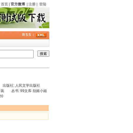
首页
|
官方微博
|
注册
|
登陆
RSS：
青 出版社: 人民文学出版社
 平装 丛书: 99文库·别姬小姐
20