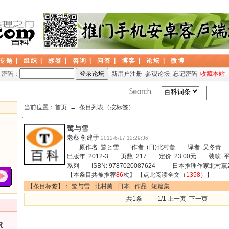
专题
|
组织
|
标签
|
咨询
|
问答
|
博客
|
论坛
|
微博
密码：
新用户注册
参观论坛
忘记密码
收藏本站
当前位置：
首页
→ 条目列表（按标签）
鹭与雪
老蔡
创建于
2012-6-17 12:29:36
原作名: 鷺と雪 作者: (日)北村薰 译者: 吴冬
出版年: 2012-3 页数: 217 定价: 23.00元 装帧:
系列 ISBN: 9787020087624 日本推理作家北村薰
【本条目共被推荐
86
次】 【
点此阅读全文
（
1358
）】
【条目标签】：
鹭与雪
北村薰
日本
作品
短篇集
共1条 1/1 上一页 下一页
R