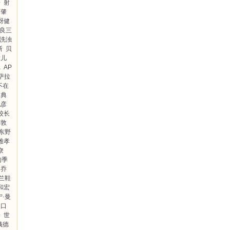
房
射
藤肇
谺健
良三
洗浊
斯
贝
女儿
记
AP
萨拉
不在
古典
纪彦
校长
寺敦
东野
雅孝
尞
的季
乔
兰鞋
和宏
宁·曼
坂口
子
世
钱德