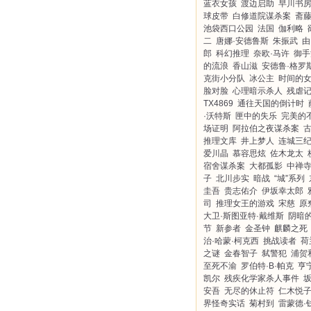
蓝衣女孩
渡边启助
早川书
球皮带
白修道院谋杀案
斋
池袋西口公园
法国
伽利略
二
唐娜·安德鲁斯
朱振武
由
郎
科幻推理
奈欧·马许
御手
的流浪
香山滋
安德鲁·格罗
克街小分队
冰公主
时间的
脸对脸
心理暗示杀人
残虐
TX4869
通往天国的倒计时
·沃特斯
匣中的失乐
完美的
场证明
阿拉伯之夜谋杀案
推理文库
井上梦人
连城三
爱川晶
慕容思炫
佐木龙太
宿舍谋杀案
大都孤影
中禅
子
北川步实
暗战
“城”系列
圭吾
贵志佑介
伊坂幸太郎
司
推理女王的游戏
宋慈
原
大卫·斯图亚特·戴维斯
阴暗
节
新参者
金圣钟
麒麟之死
治·哈蒙·柯克西
挑战读者
荷
之谜
金春智子
弑警犯
浦贺
至死不渝
罗伯特·B·帕克
亨
凯尔
残疾化学家杀人事件
安吾
无尽的休止符
仁木悦
界怪奇实话
菊村到
雷蒙德·