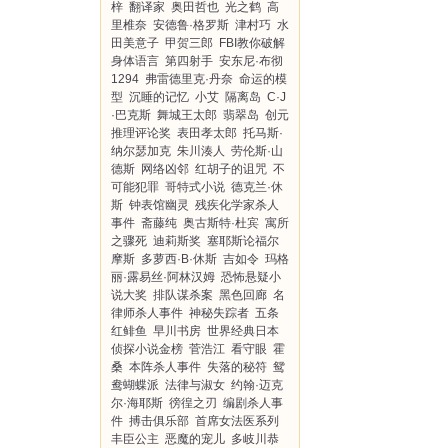
梓
翻译家
奥田哲也
光之鹤
高
里椎奈
安德鲁·格罗斯
津村巧
水
田美意子
甲贺三郎
FBI教你破解
身体语言
第四射手
安东尼·布彻
1294
弗雷德里克·丹奈
命运的模
型
沉睡的记忆
小艾
隔离岛
C·J
·巴克斯
舞城王太郎
翡翠岛
创元
推理评论奖
表田孝太郎
托马斯·
纳尔瑟加克
朱川湊人
劳伦斯·山
德斯
网络凶邻
红胡子的诅咒
不
可能犯罪
哥特式小说
德克兰·休
斯
钟表馆幽灵
残疾化学家杀人
事件
斋藤纯
奥古斯特·杜宾
寓所
之骤死
迪莉斯奖
塞耶斯论福尔
摩斯
多萝西·B·休斯
吉如令
玛格
丽·露易丝·阿林汉姆
恐怖悬疑小
说大奖
排队谋杀案
黑色回廊
名
律师杀人事件
神秘失踪者
五条
红鲱鱼
早川书房
世界经典日本
侦探小说金榜
菅浩江
看守眼
霍
桑
本阵杀人事件
失落的秘符
鸳
鸯蝴蝶派
法律与淑女
约翰·迈克
尔·海耶斯
徬徨之刃
编剧杀人事
件
搏击俱乐部
首席女法医系列
丰臣公主
恶魔的宠儿
多岐川恭