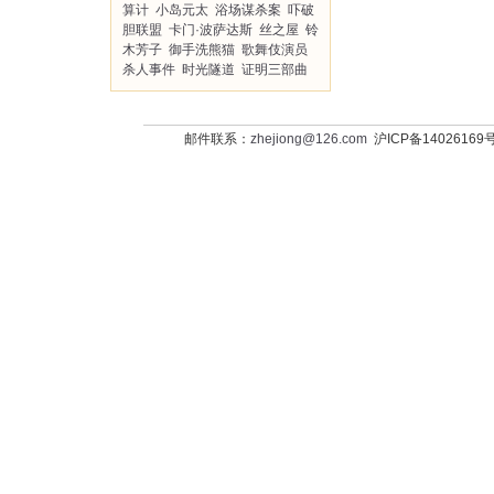
算计
小岛元太
浴场谋杀案
吓破
胆联盟
卡门·波萨达斯
丝之屋
铃
木芳子
御手洗熊猫
歌舞伎演员
杀人事件
时光隧道
证明三部曲
邮件联系：
zhejiong@126.com
沪ICP备14026169