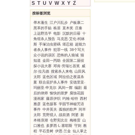
S
T
U
V
W
X
Y
Z
按标签浏览
帚木蓬生
江户川乱步
户板康二
黑革的手贴
栋居
直木奖
庄秦
上远野浩平
电影
沉默的日晷
十
角馆杀人预告
马克思·艾伦·柯林
斯
手塚治虫密碼
堪忍箱
超能力
者杀人事件
犯罪一线
38个写大
众小说的误区
恐怖的人狼城
猫
知道
金田一丙助
全国第二届侦
探小说大赛
邓肯·劳瑞匕首奖
威
尔·拉凡德
搜索杀人来电
山田风
太郎
蓝色区域
阿拉伯之夜谋杀
案
联合庇护杀人事件
安德里亚·
玛丽亚·申克尔
风间一辉
编剧
最
后的律师
愉快的噩梦
腐蚀花园
漫画家
藤原伊织
约翰·哈特
西村
雅彦
蓝色骇客
学园节神秘咒语
事件
中井英夫
孤独的歌声
间羊
太郎
荒野猎人
战前酒
阿婆
新
本格浪潮
仓野宪比古
梅格雷
山
口雅也
多萝西·L·塞耶斯
守则
教
程
平石贵树
伊恩·兰金
仙人掌之