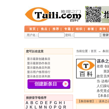
首页
|
焦点
|
推荐
|
专题
|
组织
|
标签
|
咨询
用户名：
密码：
当前位置：
首页
→ 条目
您可以在这里
显示最新创建条目
谋杀之
显示最新协作条目
老蔡
创
显示最热条目列表
英国侦
显示用户推荐排行
政官员
显示条目目录列表
当·达
人们躁
杀究竟
【本条
按拼音字母排序
【条目标签】：
谋杀之
A
B
C
D
E
F
G
H
I
J
K
L
M
N
O
P
Q
R