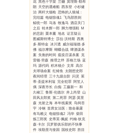
花
黑色十字架
兰樾
莫理斯·勒布
朗
天空的遇难船
西东登
小杉健
治
两杆大烟枪
恐怖的人狼城：
完结篇
电锯惊魂1
飞鸟部胜则
鲸统一郎
马洛
牧逸马
酒店关门
之后
铃木辉一郎
脚力增强鞋
M
的悲剧
栗本薰
地名
证言疑云
图威斯特博士
莎拉·沃特斯
西奥
多·斯特金
冰川透
威尔福瑞德·多
佛
福尔摩斯
蝴蝶合战
啤酒谋杀
案
失衡的时间
瘟疫庄谋杀案
克
雷顿·劳森
推理之绊
苏格兰场
蓝
玛
源代码
积木镜介
文库
高尔
夫球场命案
红鲱鱼
太朗想史郎
夜间经理
三十九级台阶
闪灵
茱
蒂·圣提米利翁
完全犯罪
阿笠人
偶
深夜市长
白痴
工藤新一
和
久峻三
鲁斯·伦德尔
井上尚登
山
田风太郎奖
第二死罪
阿瑟·莫里
森
光射之海
本年线索奖
鸟饲否
宇
冷钢
首席女法医：致命暴露
有马赖义
电锯惊魂2
冯华
柴田
炼三郎奖
史蒂芙·佩妮
约翰·狄克
森·卡尔
贝罗那俱乐部的不快事
件
埃勒里与奎因
国枝史郎
胜目