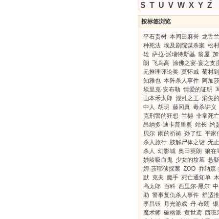
S
T
U
V
W
X
Y
Z
按标签浏览
平石贵树
本间田麻誉
龙舌
种死法
埃及剧院谋杀案
松
雄
萨拉·派瑞特斯基
箭屋
加
朗
飞鸟高
涂佛之宴·宴之支
元推理评论奖
莫怀戚
菊村
知雅也
本阵杀人事件
阿加
埃里克·安布勒
情爱的证明
山本禾太郎
混乱之王
消失
中人
胡玥
藤冈真
毒杀讲义
克刑警的狂想
兰樾
非常死
昂纳多·迪卡普里奥
站长
约
贝尔
雨的祈祷
孙了红
平家
杀人旅行
肢解尸体之谜
无
杀人
幻影城
奥田英朗
狼在
妙龄吸血鬼
少女的坟墓
悬
姆·莎耶侦探案
ZOO
乔纳森
默
克夫
魔手
死亡通知单
高太郎
百科
西里尔·黑尔
中
助
警事复仇杀人事件
舒适
李昌钰
月光游戏
丹·布朗
银
魔术师
破格派
黄世鸢
西班