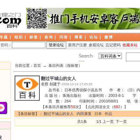
专题
|
组织
|
标签
|
咨询
|
问答
|
博客
|
论坛
|
微博
密码：
新用户注册
参观论坛
忘记密码
收藏本站
当前位置：
首页
→ 条目列表（按标签）
翻过平城山的女人
老蔡
创建于
2009-10-14 17:45:50
丛书名： 日本优秀侦探小说丛书 作 者： （日）内
出 版 社： 珠海出版社 出版时间： 2003-8-1 字 
页 数： 264 印刷时间： 2003/08/01 纸 张： 胶
【本条目共被推荐
59
次】 【
点此阅读全文
（
682
）】
【条目标签】：
翻过平城山的女人
内田康复
日本
作品
共1条 1/1 上一页 下一页
R