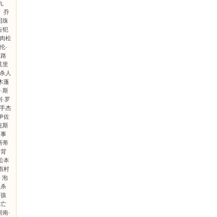
丸
厅
乔
泪珠
告犯
肉松
伦·
之路
莫里
杀人
木蓬
·斯
利·罗
手杰
伊佐
克斯
人事
斯蒂
背
松本
雨村
泡
员杀
女孩
死亡
柯南·