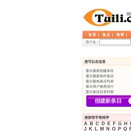
首页
|
焦点
|
推荐
|
用户名：
您可以在这里
显示最新创建条目
显示最新协作条目
显示最热条目列表
显示用户推荐排行
显示条目目录列表
按拼音字母排序
A
B
C
D
E
F
G
H
I
J
K
L
M
N
O
P
Q