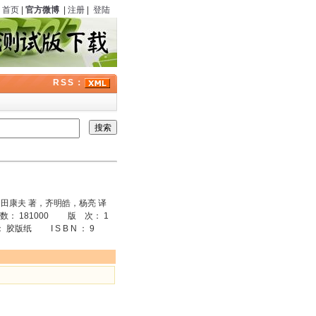
首页
|
官方微博
|
注册
|
登陆
RSS：
田康夫 著，齐明皓，杨亮 译
数： 181000 版 次： 1
版纸 I S B N ： 9