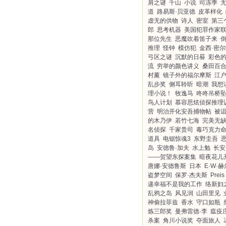
肩之谜
千山
小说
司冻季
道
路易斯·贝亚德
皮革样化
虚无的供物
诗人
密室
第三
郎
思考机器
美国犯罪作家
那位先生
恶魔吹着笛子来
推理
怪钟
模仿犯
金西·密
弓区之谜
沉默的日晷
彩色
流
穷举的颜色讲义
桑田百
村薰
镜子外的福尔摩斯
江
乱步奖
侧耳聆听
暗潮
我想
理小说！
牧逸马
咚咚吊桥
鸟人计划
慕容思炫侦探推理
营
明治开化安吾捕物帖
被
的木乃伊
若竹七海
完美无
名侦探
千家贵司
毒巧克力
道具
电锯惊魂3
东野圭吾
岛
安德鲁·加夫
水上勉
长安
——贺望东探案集
暗夜花儿
唐娜·安德鲁斯
日本
E·W·
盗梦空间
保罗·杰夫斯
Preis
递幸福不是我的工作
络新妇
乱鸦之岛
风见润
山田里见
神偷拉菲兹
香水
守口如瓶
炼三郎奖
曼弗雷德·李
瘟疫
杀案
角川小说奖
夺面旅人