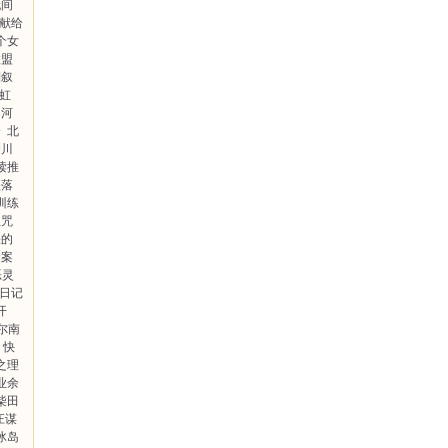
无间
献给
个女
联盟
倒叙
尔虹
的河
合
北
户川
读推
坠落
训练
诅咒
缺的
命案
恶灵
日记
开
赫尔南
快
之理
业余
柴田
庄谋
冰岛