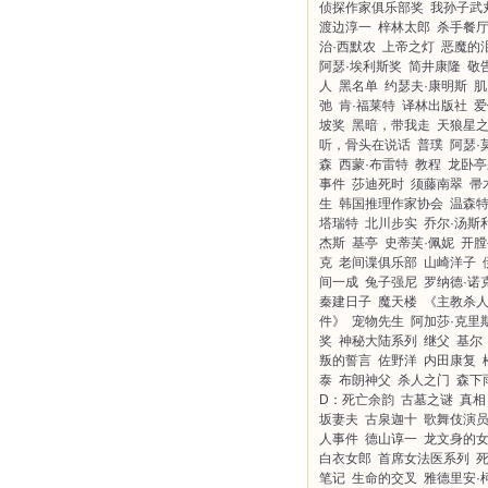
侦探作家俱乐部奖
我孙子武
渡边淳一
梓林太郎
杀手餐
治·西默农
上帝之灯
恶魔的
阿瑟·埃利斯奖
简井康隆
敬
人
黑名单
约瑟夫·康明斯
肌
弛
肯·福莱特
译林出版社
爱
坡奖
黑暗，带我走
天狼星
听，骨头在说话
普璞
阿瑟·
森
西蒙·布雷特
教程
龙卧亭
事件
莎迪死时
须藤南翠
帚
生
韩国推理作家协会
温森特
塔瑞特
北川步实
乔尔·汤斯
杰斯
基亭
史蒂芙·佩妮
开膛
克
老间谍俱乐部
山崎洋子
间一成
兔子强尼
罗纳德·诺
秦建日子
魔天楼
《主教杀
件》
宠物先生
阿加莎·克里
奖
神秘大陆系列
继父
基尔
叛的誓言
佐野洋
内田康复
泰
布朗神父
杀人之门
森下
D：死亡余韵
古墓之谜
真相
坂妻夫
古泉迦十
歌舞伎演
人事件
德山谆一
龙文身的
白衣女郎
首席女法医系列
笔记
生命的交叉
雅德里安·