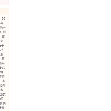
兰
26
村喜
纳一
度
创
到
空
莎奖
写手
的相
朋
亡
莱
瑟芬·
传说
止境
等待
疑
汤
·拉蒂
木木
园英
推理
翼的
牙披