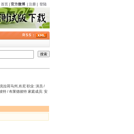
首页
|
官方微博
|
注册
|
登陆
RSS：
,俄克拉荷马州,肖尼 职业: 演员 /
: 毕彼特 / 布莱德彼特 家庭成员: 安