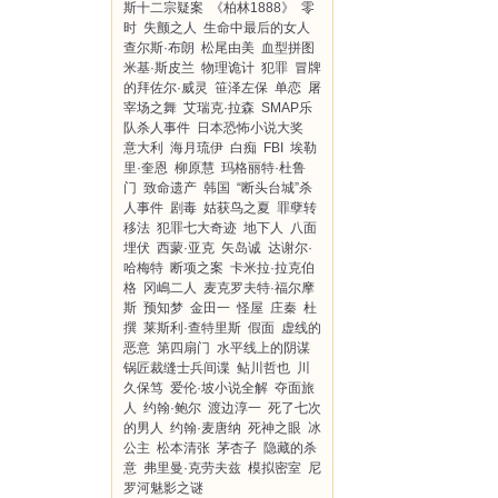
斯十二宗疑案
《柏林1888》
零
时
失颤之人
生命中最后的女人
查尔斯·布朗
松尾由美
血型拼图
米基·斯皮兰
物理诡计
犯罪
冒牌
的拜佐尔·威灵
笹泽左保
单恋
屠
宰场之舞
艾瑞克·拉森
SMAP乐
队杀人事件
日本恐怖小说大奖
意大利
海月琉伊
白痴
FBI
埃勒
里·奎恩
柳原慧
玛格丽特·杜鲁
门
致命遗产
韩国
“断头台城”杀
人事件
剧毒
姑获鸟之夏
罪孽转
移法
犯罪七大奇迹
地下人
八面
埋伏
西蒙·亚克
矢岛诚
达谢尔·
哈梅特
断项之案
卡米拉·拉克伯
格
冈嶋二人
麦克罗夫特·福尔摩
斯
预知梦
金田一
怪屋
庄秦
杜
撰
莱斯利·查特里斯
假面
虚线的
恶意
第四扇门
水平线上的阴谋
锅匠裁缝士兵间谍
鲇川哲也
川
久保笃
爱伦·坡小说全解
夺面旅
人
约翰·鲍尔
渡边淳一
死了七次
的男人
约翰·麦唐纳
死神之眼
冰
公主
松本清张
茅杏子
隐藏的杀
意
弗里曼·克劳夫兹
模拟密室
尼
罗河魅影之谜