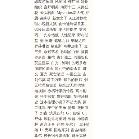
恶魔游乐园
风见润
柳广司
冷钢
组织
宫野明美
海野十三
末路狂
花
晕头转向
Mysteries新人奖
伊
恩·弗莱明
新章文子
ALL读物推
理小说新人奖
皮卡迪利谋杀案
瘟疫庄谋杀案
麦卡维提奖
雾舍
巧
一先令蜡烛
人性记录
野村胡
堂
盖·里奇
魑魅之影
魍魉之匣
罗莎琳德·希克斯
鸟井加南子
金
三角
杀戮艺术
歌唱的白骨
彼得·
奥唐奈
柏棺
古处诚二
假面饭店
莫里亚蒂
白光
冷雨中的暗杀者
血腥的谋杀
瞳孔中的暗杀者
讲
义
夏光
死亡笔记
丰臣公主
吉
列尔莫·马丁内斯
最后的律师
创
元推理短篇奖
献给虚无的供物
电视剧
赤朽叶家的传说
高木彬
光
科学探案
贯井德郎
胡桃泽耕
史
这本推理小说了不起大奖
第
二死罪
匣中的失乐
箭屋
筱田节
子
幻夜
滨尾四郎
G：侦探
C：
尸体
埃勒里与奎因
朱酋
神秘森
林
新宫正春
约翰·菲尔丁
山泽晴
雄
I：无辜
国名系列
雷吉纳德·
希尔
校长宿舍谋杀案
赫拉克勒