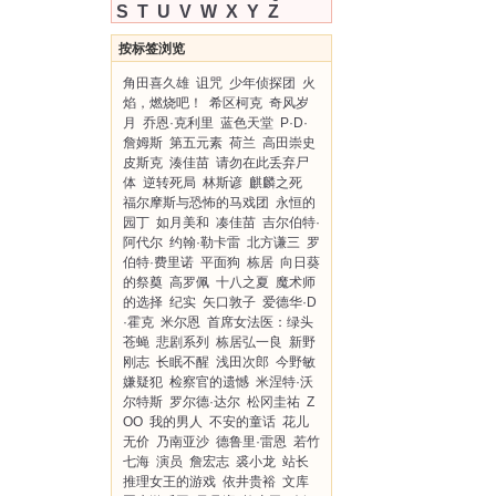
S
T
U
V
W
X
Y
Z
按标签浏览
角田喜久雄
诅咒
少年侦探团
火
焰，燃烧吧！
希区柯克
奇风岁
月
乔恩·克利里
蓝色天堂
P·D·
詹姆斯
第五元素
荷兰
高田崇史
皮斯克
湊佳苗
请勿在此丢弃尸
体
逆转死局
林斯谚
麒麟之死
福尔摩斯与恐怖的马戏团
永恒的
园丁
如月美和
凑佳苗
吉尔伯特·
阿代尔
约翰·勒卡雷
北方谦三
罗
伯特·费里诺
平面狗
栋居
向日葵
的祭奠
高罗佩
十八之夏
魔术师
的选择
纪实
矢口敦子
爱德华·D
·霍克
米尔恩
首席女法医：绿头
苍蝇
悲剧系列
栋居弘一良
新野
刚志
长眠不醒
浅田次郎
今野敏
嫌疑犯
检察官的遗憾
米涅特·沃
尔特斯
罗尔德·达尔
松冈圭祐
Z
OO
我的男人
不安的童话
花儿
无价
乃南亚沙
德鲁里·雷恩
若竹
七海
演员
詹宏志
裘小龙
站长
推理女王的游戏
依井贵裕
文库