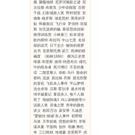
撒
脑髓地狱
尼罗河魅影之谜
尼
古拉斯·布莱克
少年侦探团
百密
千疏
幻影城新人奖
野村胡堂
安
德鲁·格罗斯
湖底荒村
黑革的手
贴
终极面试
飞行伞
罗伯特·克瑞
斯
别无选择的贼
慕容思炫侦探
推理训练营
小林泰三
松本清张
欧内斯特·布拉玛
中山七里
名侦
探的诅咒
日下圭介
愉快的噩梦
丛书
克里斯托弗·诺兰
死神的精
确度
《柏林1888》
横沟正史奖
维基·布里斯
彼得·特恩布尔
瞳孔
中的暗杀者
黑川博行
不安的童
话
二階堂黎人
奈欧·马什
致命的
密码
流派
莫拉格·乔斯
朋克刑警
的冒犯
飞机杀人事件
平山梦明
浅仓卓弥
汉斯·霍尔泽
速水玲香
绵羊破案记
童谣杀人
每个人都
死了
电锯惊魂3
ALL读物推理小
说新人奖
灵魂之匣
穷举的颜色
讲义
权田万治
基安蒂
凡迪恩
“爱丽丝·镜城”杀人事件
初野晴
马洛
天帝妖狐
愤怒的审判
牙医
谋杀案
平面狗
创作
塔娜·弗伦
奇
三口棺材
埃德蒙·克里斯平
杰