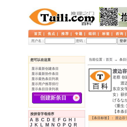
首页
|
焦点
|
推荐
|
专题
|
组织
|
标签
|
咨询
用户名：
密码：
当前位置：
首页
→ 条目
您可以在这里
显示最新创建条目
渡边容
显示最新协作条目
老蔡
创
显示最热条目列表
渡边容
显示用户推荐排行
东京女
显示条目目录列表
女）获
げるな
《重生·
【本条
按拼音字母排序
【条目标签】：
渡边容
A
B
C
D
E
F
G
H
I
J
K
L
M
N
O
P
Q
R