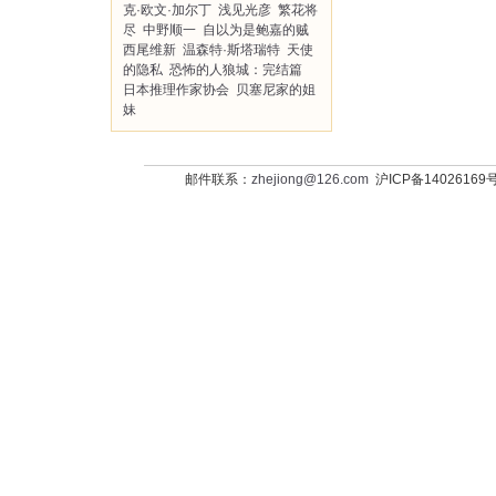
克·欧文·加尔丁
浅见光彦
繁花将
尽
中野顺一
自以为是鲍嘉的贼
西尾维新
温森特·斯塔瑞特
天使
的隐私
恐怖的人狼城：完结篇
日本推理作家协会
贝塞尼家的姐
妹
邮件联系：
zhejiong@126.com
沪ICP备14026169