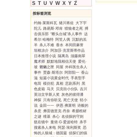
S
T
U
V
W
X
Y
Z
按标签浏览
约翰·莱斯科瓦
猪川将佐
大下宇
陀儿
路易斯·邓肯
猎狼者之死
搏
击俱乐部
“断头台城”杀人事件
达
希尔·哈梅特
阿笠人偶
沉默的羔
羊
杀人不难
香水
本间田麻誉
垣根凉介
阿加莎·克里斯蒂作品
日本推理小说
隔离岛
须藤南翠
魔术师
默默地我相信天使
爱伦·
坡
魍魉之匣
同屋
外科医生杀人
事件
贾森·斯塔尔
阿部阳一
香山
滋
短篇小说黄金时代
手表型手
电筒
模仿犯
真相
悲剧系列
黑
色皮箱
马天
贝克街小分队
吉川
英治文学新人奖
灰色的彼得潘
神探
只有你听见
死亡天使
轻小
说
金田一一
伊恩·弗莱明
诗般的
杀意
弗雷德里克·丹奈
希腊棺材
之谜
维基
杀心
名侦探的守则
犹在镜中
曼侬·G·爱波哈特
杀手
搜索杀人来电
阿瑟·埃利斯奖
恐
怖的人狼城：德国篇
侦探们的镇