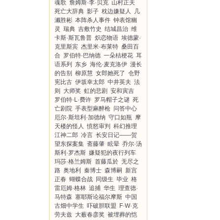
魂歌
詹姆斯·李·贝克
山村正夫
死亡大辞典
影子
枕边嫌疑人
几
濑胜彬
本阵杀人事件
钟表馆幽
灵
瑞典
吉敷竹史
结城昌治
维
卡斯·斯瓦鲁普
炽恋物语
埃德蒙·
克里斯宾
杰里米·布莱特
桑田百
合
罗伯特·巴纳德
一朵桔梗花
耳
语系列
东乡
海伦·麦克洛伊
漫长
的告别
柳原慧
女郎她死了
仓野
宪比古
伊坂幸太郎
中井英夫
法
则
大师奖
虹的悲剧
安和寅吉
罗伯特·L·费许
罗马帽子之谜
死
亡剧院
手表型麻醉枪
问答中心
厄尔·斯坦利·加德纳
守口如瓶
摩
天楼的怪人
愤怒审判
科幻推理
江神二郎
冷言
长安日记——贺
望东探案集
斋藤肇
眩晕
乔尔·汤
斯利·罗杰斯
嫌疑犯的夜行列车
玛莎·格兰姆斯
首藤瓜於
无尽之
路
奥地利
秦博士
森博嗣
新宫
正春
蝴蝶合战
同级生
毕业
格
雷厄姆·格林
追捕
华生
理查德·
马特森
塞耶斯论福尔摩斯
中国
古畑中学生
吓破胆联盟
F·W·克
劳夫兹
大薮春彦奖
被埋葬的恺