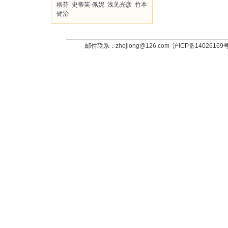
格芬
史蒂芙·佩妮
浅见光彦
竹本
健治
邮件联系：
zhejiong@126.com
沪ICP备14026169