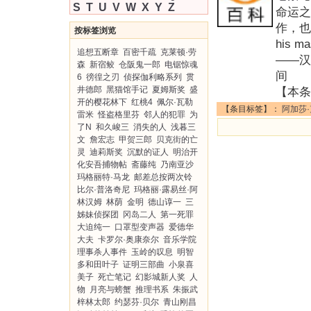
S
T
U
V
W
X
Y
Z
命运之
作，也
按标签浏览
his
追想五断章
百密千疏
克莱顿·劳
——汉
森
新宿鲛
仓阪鬼一郎
电锯惊魂
间 英
6
徬徨之刃
侦探伽利略系列
贯
井德郎
黑猫馆手记
夏姆斯奖
盛
【本条
开的樱花林下
红桃4
佩尔·瓦勒
【条目标签】：
阿加莎
雷米
怪盗格里芬
邻人的犯罪
为
了N
和久峻三
消失的人
浅暮三
文
詹宏志
甲贺三郎
贝克街的亡
灵
迪莉斯奖
沉默的证人
明治开
化安吾捕物帖
斋藤纯
乃南亚沙
玛格丽特·马龙
邮差总按两次铃
比尔·普洛奇尼
玛格丽·露易丝·阿
林汉姆
林荫
金明
德山谆一
三
姊妹侦探团
冈岛二人
第一死罪
大迫纯一
口罩型变声器
爱德华
大夫
卡罗尔·奥康奈尔
音乐学院
理事杀人事件
玉岭的叹息
明智
多和田叶子
证明三部曲
小泉喜
美子
死亡笔记
幻影城新人奖
人
物
月亮与螃蟹
推理书系
朱振武
梓林太郎
约瑟芬·贝尔
青山刚昌