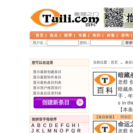
首页
|
焦点
|
推荐
|
专题
|
组织
|
标签
|
咨询
用户名：
密码：
当前位置：
首页
→ 条目
您可以在这里
显示最新创建条目
暗藏
显示最新协作条目
老蔡
显示最热条目列表
显示用户推荐排行
暗藏杀
显示条目目录列表
手，年轻冒
s in t
【本条
【条目标签】：
阿加莎
按拼音字母排序
命运
A
B
C
D
E
F
G
H
I
J
K
L
M
N
O
P
Q
R
老蔡