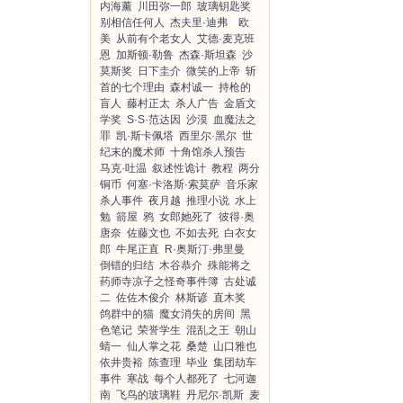
内海薰
川田弥一郎
玻璃钥匙奖
别相信任何人
杰夫里·迪弗 欧
美
从前有个老女人
艾德·麦克班
恩
加斯顿·勒鲁
杰森·斯坦森
沙
莫斯奖
日下圭介
微笑的上帝
斩
首的七个理由
森村诚一
持枪的
盲人
藤村正太
杀人广告
金盾文
学奖
S·S·范达因
沙漠
血魔法之
罪
凯·斯卡佩塔
西里尔·黑尔
世
纪末的魔术师
十角馆杀人预告
马克·吐温
叙述性诡计
教程
两分
铜币
何塞·卡洛斯·索莫萨
音乐家
杀人事件
夜月越
推理小说
水上
勉
箭屋
鸦
女郎她死了
彼得·奥
唐奈
佐藤文也
不如去死
白衣女
郎
牛尾正直
R·奥斯汀·弗里曼
倒错的归结
木谷恭介
殊能将之
药师寺凉子之怪奇事件簿
古处诚
二
佐佐木俊介
林斯谚
直木奖
鸽群中的猫
魔女消失的房间
黑
色笔记
荣誉学生
混乱之王
朝山
蜻一
仙人掌之花
桑楚
山口雅也
依井贵裕
陈查理
毕业
集团劫车
事件
寒战
每个人都死了
七河迦
南
飞鸟的玻璃鞋
丹尼尔·凯斯
麦