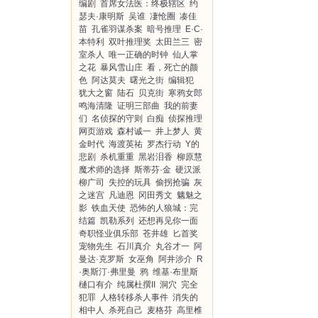
编剧
首席女法医：终极辖区
约
瑟夫·康明斯
吴谁
凄怆圈
凑佳
苗
孔雀羽谋杀案
暗号推理
E·C·
本特利
双叶推理奖
太田兰三
密
室杀人
唯一正确的时钟
仙人掌
之花
暴风雪山庄
看，死亡的颜
色
阿达莫夫
曙光之街
编辑犯
犹大之窗
陆石
贝克街
寒鸦女郎
鸣海清隆
证明三部曲
我的前妻
们
名侦探的守则
白痴
侦探推理
网页游戏
森村诚一
井上梦人
黄
金时代
海渡英祐
罗杰行动
Y的
悲剧
杀机重重
黑岩泪香
柳原慧
魔术师的选择
斯蒂芬·金
硬汉派
柳广司
失控的玩具
偷拐抢骗
灰
之迷宫
凡迪恩
冈田秀文
魑魅之
影
铁血天使
恐怖的人狼城：完
结篇
凯勒系列
还想再见你一面
奇职怪业俱乐部
苍井雄
匕首奖
宠物先生
石川真介
丸谷才一
阿
曼达·克罗斯
女巫角
阿井涉介
R
·奥斯汀·弗里曼
鸦
维基·布里斯
樋口有介
纯属杜撰II
洞穴
完全
犯罪
人格转移杀人事件
消失的
相中人
杀死自己
麦格芬
高里椎