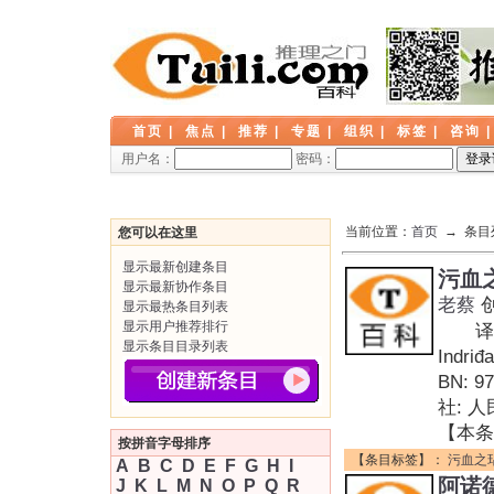
首页
|
焦点
|
推荐
|
专题
|
组织
|
标签
|
咨询
用户名：
密码：
当前位置：
首页
→ 条目
您可以在这里
显示最新创建条目
污血
显示最新协作条目
老蔡
显示最热条目列表
显示用户推荐排行
译者:
显示条目目录列表
Indri
BN: 
社: 
【本条
按拼音字母排序
【条目标签】：
污血之
A
B
C
D
E
F
G
H
I
阿诺
J
K
L
M
N
O
P
Q
R