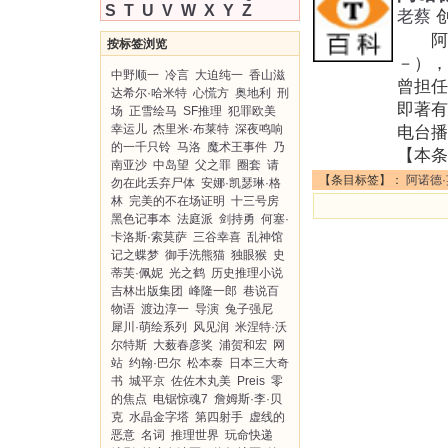
S
T
U
V
W
X
Y
Z
老蔡
阿诺德·
按标签浏览
－），
中野顺一
冷言
大迫纯一
香山滋
曾担任
达希尔·哈米特
心慌方
奥地利
刑
即著有
场
正雪绘马
SF推理
犯罪欧美
幸运儿
杰里米·布莱特
深夜鸣响
电台播
的一千只铃
马洛
魔术王事件
乃
【本条
南亚沙
中岛望
父之罪
圈套
请
【条目标签】：
阿诺德
勿在此丢弃尸体
安娜·凯瑟琳·格
林
完美的不在场证明
十三号房
黑色记事本
法庭派
剑持勇
何塞·
卡洛斯·索莫萨
三谷幸喜
乱神馆
记之蝶梦
御手洗熊猫
独眼猴
史
蒂芙·佩妮
光之鹤
历史推理小说
吉林出版集团
峰隆一郎
巷说百
物语
渡边淳一
导演
兔子强尼
犀川·萌绘系列
风见润
米涅特·沃
尔特斯
大薮春彦奖
浦贺和宏
网
站
约翰·巴尔
松本泰
日本三大奇
书
城平京
佐佐木丸美
Preis
零
的焦点
电锯惊魂7
詹姆斯·李·贝
克
水晶金字塔
第四射手
虚线的
恶意
名词
推理世界
玩命快递