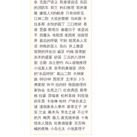
奈
无面尸讲义
死者请说话
失踪
的消防车
荷兰
科幻推理
简井康
隆
嫌疑人X的献身
只有你听见
江神二郎
大笑的警察
马科斯·卡
拉多斯
永恒的园丁
三口棺材
香
港
贾森·斯塔尔
秦建日子
谁是凶
手
四魔头
埃勒里·奎因奖
侦探世
界
最后的呼吸
守则
暗黑杀人耳
语
持枪的盲人
告白
井上雅彦
冒牌的拜佐尔·威灵
约翰·莫蒂默
羔羊的盛宴
砂器
三点的八张钟
面
古殿
冻土密约
ALL读物推理
小说新人奖
皇帝的鼻烟壶
消失
的“水晶特快”
葛山二郎
犬神家
族
88分钟
西班牙
文泽尔
J·S·
弗莱彻
W·R·伯内特
韩国推理作
家协会
生死之门
红色诱惑
斯蒂
格·拉森
异端者
松村喜雄
到坟场
的车票
卡洛琳·哈特
尸体长发之
谜
漫画家杀人事件
新章文子
伊
安·兰金
啄木鸟
孪生之谜
不公平
的月
蝇男
薇儿·麦克德米德
十角
馆杀人预告
杜鲁德疑案
百舌呐
喊的夜晚
小岛元太
小池真理子