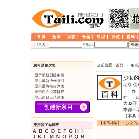
首页
|
焦点
|
推荐
|
专题
|
组织
|
标签
|
咨询
用户名：
密码：
当前位置：
首页
→ 条目
您可以在这里
显示最新创建条目
少女的
显示最新协作条目
老蔡
创
显示最热条目列表
作 者
显示用户推荐排行
社 出
显示条目目录列表
大32开
糊都不
【本条
【条目标签】：
少女的
按拼音字母排序
A
B
C
D
E
F
G
H
I
J
K
L
M
N
O
P
Q
R