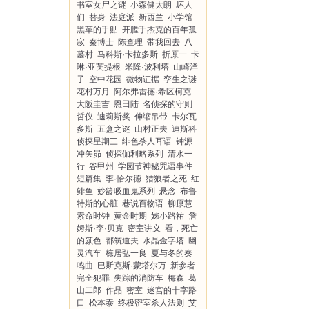
书室女尸之谜
小森健太朗
坏人
们
替身
法庭派
新西兰
小学馆
黑革的手贴
开膛手杰克的百年孤
寂
秦博士
陈查理
带我回去
八
墓村
马科斯·卡拉多斯
折原一
卡
琳·亚芙提根
米隆·波利塔
山崎洋
子
空中花园
微物证据
孪生之谜
花村万月
阿尔弗雷德·希区柯克
大阪圭吉
恩田陆
名侦探的守则
哲仪
迪莉斯奖
伸缩吊带
卡尔瓦
多斯
五盒之谜
山村正夫
迪斯科
侦探星期三
绯色杀人耳语
钟源
冲矢昴
侦探伽利略系列
清水一
行
谷甲州
学园节神秘咒语事件
短篇集
李·恰尔德
猎狼者之死
红
鲱鱼
妙龄吸血鬼系列
悬念
布鲁
特斯的心脏
巷说百物语
柳原慧
索命时钟
黄金时期
姊小路祐
詹
姆斯·李·贝克
密室讲义
看，死亡
的颜色
都筑道夫
水晶金字塔
幽
灵汽车
栋居弘一良
夏与冬的奏
鸣曲
巴斯克斯·蒙塔尔万
新参者
完全犯罪
失踪的消防车
梅森
葛
山二郎
作品
密室
迷宫的十字路
口
松本泰
终极密室杀人法则
艾