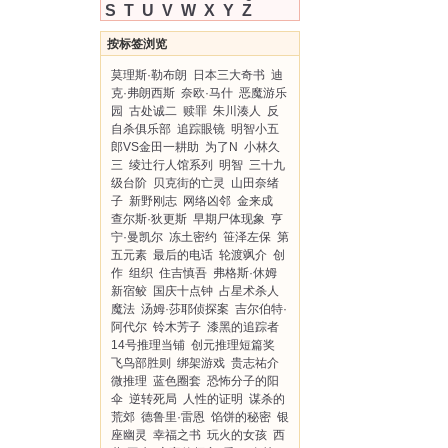
S
T
U
V
W
X
Y
Z
按标签浏览
莫理斯·勒布朗
日本三大奇书
迪
克·弗朗西斯
奈欧·马什
恶魔游乐
园
古处诚二
赎罪
朱川湊人
反
自杀俱乐部
追踪眼镜
明智小五
郎VS金田一耕助
为了N
小林久
三
绫辻行人馆系列
明智
三十九
级台阶
贝克街的亡灵
山田奈绪
子
新野刚志
网络凶邻
金来成
查尔斯·狄更斯
早期尸体现象
亨
宁·曼凯尔
冻土密约
笹泽左保
第
五元素
最后的电话
轮渡飒介
创
作
组织
住吉慎吾
弗格斯·休姆
新宿鲛
国庆十点钟
占星术杀人
魔法
汤姆·莎耶侦探案
吉尔伯特·
阿代尔
铃木芳子
漆黑的追踪者
14号推理当铺
创元推理短篇奖
飞鸟部胜则
绑架游戏
贵志祐介
微推理
蓝色圈套
恐怖分子的阳
伞
逆转死局
人性的证明
谋杀的
荒郊
德鲁里·雷恩
馅饼的秘密
银
座幽灵
幸福之书
玩火的女孩
西