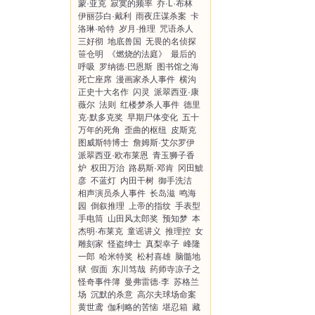
蒙·亚克
寂寞的频率
乔·L·布林
伊丽莎白·戴利
雨夜庄谋杀案
卡
洛琳·哈特
岁月·推理
咒语杀人
三好彻
地底兽国
无畏的名侦探
笹仓明
《燃烧的法庭》
最后的
呼吸
罗纳德·巴恩斯
图书馆之海
死亡座席
漫画家杀人事件
横沟
正史十大名作
闪灵
派翠西亚·康
薇尔
法则
红楼梦杀人事件
德里
克·默多克奖
早期尸体变化
五十
万年的死角
歪曲的枢纽
皮斯克
图威斯特博士
詹姆斯·艾尔罗伊
派翠西亚·欧布莱恩
青玉狮子香
炉
权田万治
路易斯·邓肯
冈田鯱
彦
不蓝灯
内田干树
御手洗洁
相声演员杀人事件
长岛滋
鸣海
园
倒叙推理
上帝的指纹
手表型
手电筒
山田风太郎奖
预知梦
本
杰明·布莱克
童谣讲义
推理控
女
雕刻家
怪盗绅士
真梨幸子
峰隆
一郎
哈米特奖
松村喜雄
脑髓地
狱
假面
东川笃哉
药师寺凉子之
怪奇事件簿
曼弗雷德·李
苏格兰
场
沉默的杀意
高尔夫球场命案
黄世鸢
伽利略的苦恼
堪忍箱
藏