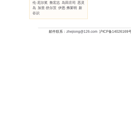
伦·尼尔奖
詹宏志
岛田庄司
恶灵
岛
加里·舒尔茨
伊恩·弗莱明
新
谷识
邮件联系：
zhejiong@126.com
沪ICP备14026169