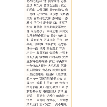
勿在此丢弃尸体
贝尔摩德
苏格
兰场
阿久悠
首席女法医：死亡
的理由
人骨拼图
天使的隐私
森
下雨村
无法呼吸
米尔恩
保罗·杰
夫斯
古典推理文库
森村诚一
森
雅裕
罗伯特·麦卡蒙
口红将军的
凯旋
师承燕
俄罗斯幽灵军舰之
谜
永远是孩子
幸福之书
翔田宽
台湾推理作家协会
怪钟
柏林谍
影
黄金时代
西泽保彦
甲贺三郎
早期尸体现象
奇风岁月
还想再
见你一面
鼠男
致命魔术
守则
柄刀一
典厩五郎
旁观者
小说推
理新人奖
坂木司
松村喜雄
文库
温森特·斯塔瑞特
传记
晕头转向
十角馆杀人预告
大乌鸦奖
沉睡
的人面狮身
曹志伟
神探可伦坡
天空的遇难船
名侦探
长坂秀佳
船户与一
英国犯罪作家协会
雷
兽与蛇
赎罪
川田弥一郎
卡米拉·
拉克伯格
夏天·烟火·我的尸体
多
萝西·B·休斯
电锯惊魂7
罗斯·麦
唐诺
中井英夫
达希尔·哈米特
谷
恒生
三重危机
神津恭介
凡迪恩
第四扇门
安和寅吉
一先令蜡烛