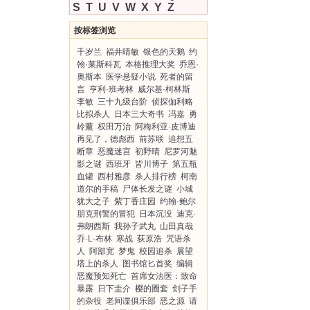
S
T
U
V
W
X
Y
Z
按标签浏览
千岁兰
福井晴敏
银色的天鹅
约
翰·莱斯科瓦
本格推理大奖
乔恩·
奥斯本
医学悬疑小说
死者的留
言
亨利·班考林
威尔基·柯林斯
李敏
三十九级台阶
侦探伽利略
比拟杀人
日本三大奇书
冯嘉
勇
岭薰
权田万治
阿梅利亚·皮博迪
再见了，德彪西
前苏联
追想五
断章
恶魔迷宫
初野晴
尼罗河魅
影之谜
西班牙
皆川博子
第五瓶
血罐
西村雅彦
杀人排行榜
柯南
道尔的手稿
尸体长发之谜
小城
犹大之子
紫丁香庄园
约翰·鲍尔
朋克刑警的冒犯
日本沉没
迪克·
弗朗西斯
我孙子武丸
山田真哉
乔·L·布林
寒战
荻原浩
咒语杀
人
阿部宽
梦鬼
校园追杀
展望
塔上的杀人
图书馆匕首奖
编辑
恶魔预知死亡
首席女法医：致命
暴露
日下圭介
樱的圈套
刽子手
的杂役
老间谍俱乐部
恶之源
请