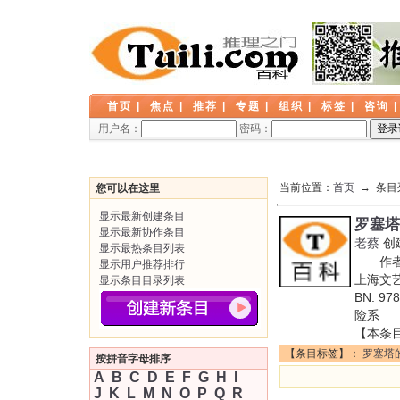
首页
|
焦点
|
推荐
|
专题
|
组织
|
标签
|
咨询
用户名：
密码：
当前位置：
首页
→ 条目
您可以在这里
显示最新创建条目
罗塞塔
显示最新协作条目
老蔡
创
显示最热条目列表
作者: (
显示用户推荐排行
上海文艺
显示条目目录列表
BN: 
险系
【本条
【条目标签】：
罗塞塔
按拼音字母排序
A
B
C
D
E
F
G
H
I
J
K
L
M
N
O
P
Q
R