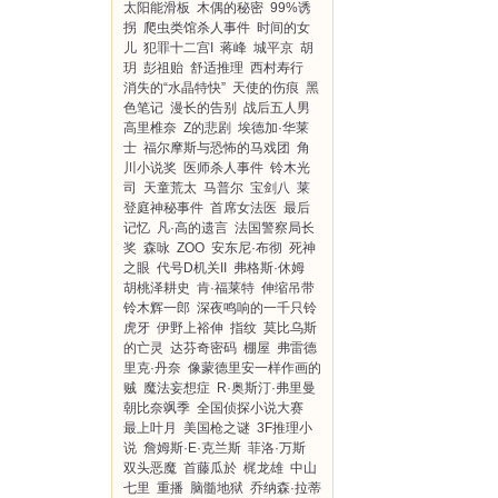
太阳能滑板
木偶的秘密
99%诱
拐
爬虫类馆杀人事件
时间的女
儿
犯罪十二宫I
蒋峰
城平京
胡
玥
彭祖贻
舒适推理
西村寿行
消失的“水晶特快”
天使的伤痕
黑
色笔记
漫长的告别
战后五人男
高里椎奈
Z的悲剧
埃德加·华莱
士
福尔摩斯与恐怖的马戏团
角
川小说奖
医师杀人事件
铃木光
司
天童荒太
马普尔
宝剑八
莱
登庭神秘事件
首席女法医
最后
记忆
凡·高的遗言
法国警察局长
奖
森咏
ZOO
安东尼·布彻
死神
之眼
代号D机关II
弗格斯·休姆
胡桃泽耕史
肯·福莱特
伸缩吊带
铃木辉一郎
深夜鸣响的一千只铃
虎牙
伊野上裕伸
指纹
莫比乌斯
的亡灵
达芬奇密码
棚屋
弗雷德
里克·丹奈
像蒙德里安一样作画的
贼
魔法妄想症
R·奥斯汀·弗里曼
朝比奈飒季
全国侦探小说大赛
最上叶月
美国枪之谜
3F推理小
说
詹姆斯·E·克兰斯
菲洛·万斯
双头恶魔
首藤瓜於
梶龙雄
中山
七里
重播
脑髓地狱
乔纳森·拉蒂