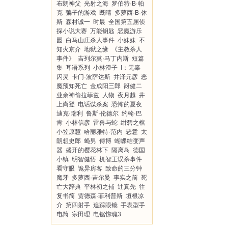
布朗神父
光射之海
罗伯特·B·帕
克
骗子的游戏
既晴
多萝西·B·休
斯
森村诚一
时晨
全国第五届侦
探小说大赛
万能钥匙
恶魔游乐
园
白马山庄杀人事件
小妹妹
不
知火京介
地狱之缘
《主教杀人
事件》
吉列尔莫·马丁内斯
短篇
集
耳语系列
小林澄子
I：无辜
闪灵
卡门·波萨达斯
井泽元彦
恶
魔预知死亡
金成阳三郎
谺健二
业余神偷拉菲兹
人物
夜月越
井
上尚登
电话谋杀案
恐怖的夏夜
迪克·瑞利
鲁斯·伦德尔
约翰·巴
肯
小林信彦
雷兽与蛇
绀碧之棺
小笠原慧
哈丽雅特·范内
恶意
太
朗想史郎
蝇男
傅博
蝴蝶结变声
器
盛开的樱花林下
隔离岛
德国
小镇
明智健悟
机智王误杀事件
看守眼
诡异房客
致命的三分钟
魔牙
多萝西·吉尔曼
事实之前
死
亡大辞典
平林初之辅
辻真先
往
复书简
贾德森·菲利普斯
垣根凉
介
第四射手
追踪眼镜
手表型手
电筒
宗田理
电锯惊魂3