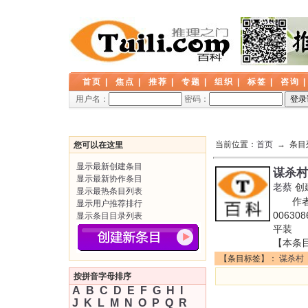
首页
|
焦点
|
推荐
|
专题
|
组织
|
标签
|
咨询
用户名：
密码：
当前位置：
首页
→ 条目
您可以在这里
显示最新创建条目
谋杀村
显示最新协作条目
老蔡
创
显示最热条目列表
作者: 
显示用户推荐排行
0063
显示条目目录列表
平装 出
【本条
【条目标签】：
谋杀村
按拼音字母排序
A
B
C
D
E
F
G
H
I
J
K
L
M
N
O
P
Q
R