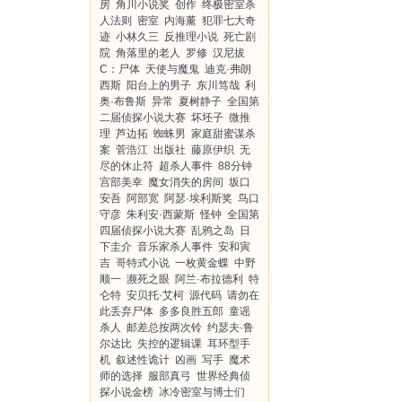
房
角川小说奖
创作
终极密室杀
人法则
密室
内海薰
犯罪七大奇
迹
小林久三
反推理小说
死亡剧
院
角落里的老人
罗修
汉尼拔
C：尸体
天使与魔鬼
迪克·弗朗
西斯
阳台上的男子
东川笃哉
利
奥·布鲁斯
异常
夏树静子
全国第
二届侦探小说大赛
坏坯子
微推
理
芦边拓
蜘蛛男
家庭甜蜜谋杀
案
菅浩江
出版社
藤原伊织
无
尽的休止符
超杀人事件
88分钟
宫部美幸
魔女消失的房间
坂口
安吾
阿部宽
阿瑟·埃利斯奖
鸟口
守彦
朱利安·西蒙斯
怪钟
全国第
四届侦探小说大赛
乱鸦之岛
日
下圭介
音乐家杀人事件
安和寅
吉
哥特式小说
一枚黄金蝶
中野
顺一
濒死之眼
阿兰·布拉德利
特
仑特
安贝托·艾柯
源代码
请勿在
此丢弃尸体
多多良胜五郎
童谣
杀人
邮差总按两次铃
约瑟夫·鲁
尔达比
失控的逻辑课
耳环型手
机
叙述性诡计
凶画
写手
魔术
师的选择
服部真弓
世界经典侦
探小说金榜
冰冷密室与博士们