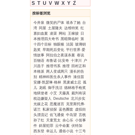
S
T
U
V
W
X
Y
Z
按标签浏览
今井泉
微笑的尸体
谁杀了她
台
湾
同屋
土屋隆夫
达维特奖
红
寡妇血案
凌渠
网站
王稼骏
日
本推理四大奇书
黑暗降临时
第
十四个目标
独眼猴
法国
玻璃钥
匙奖
早期死后变化
平行世界·爱
情故事
阿拉伯之夜谋杀案
巷说
百物语
布鲁诺·比安奇
十津川
户
川昌子
推理书系
推理
田村正和
本格派
两人变成两只
漫长的告
别
精神科医生杀人事件
湊佳苗
安娜·凯瑟琳·格林
黑麦威士忌
孤
儿
龙眠
御手洗洁
德林格手枪奖
地狱使者
小艾
天藤真
裁判有误
枕边嫌疑人
Deutsche
北川步实
光媒之花
恶魔迷宫
克里斯托弗·
诺兰
私家侦探
蓝色圈套
虚拟街
头漂流记
佐飞通俊
中岛望
言桄
孙了红
天童荒太
余心乐
小笛事
件
斜屋犯罪
云中命案
伏特加
西东登
幸运儿
通俗小说
十三号