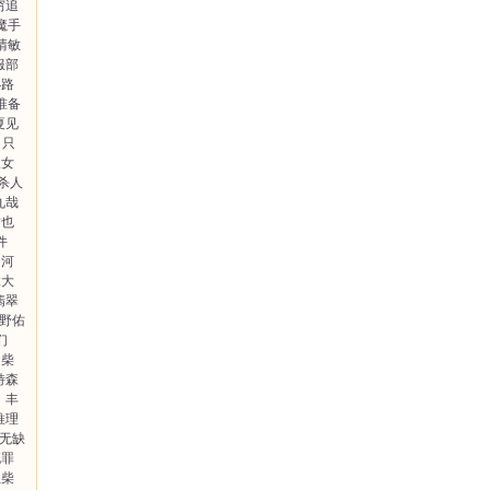
穷追
魔手
晴敏
服部
小路
准备
夏见
只
淑女
”杀人
九哉
哲也
件
罗河
拿大
翡翠
野佑
们
柴
特森
丰
推理
无缺
死罪
兰柴