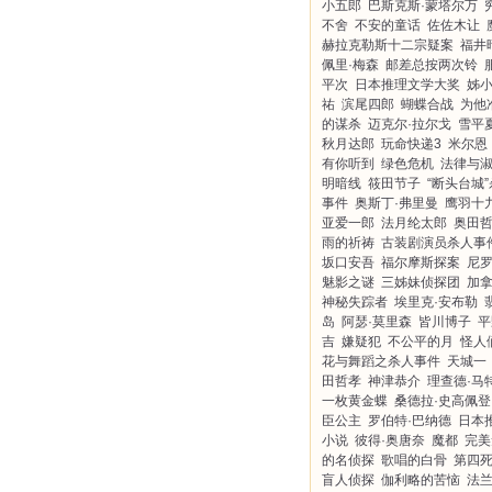
小五郎
巴斯克斯·蒙塔尔万
不舍
不安的童话
佐佐木让
赫拉克勒斯十二宗疑案
福井
佩里·梅森
邮差总按两次铃
平次
日本推理文学大奖
姊
祐
滨尾四郎
蝴蝶合战
为他
的谋杀
迈克尔·拉尔戈
雪平
秋月达郎
玩命快递3
米尔恩
有你听到
绿色危机
法律与
明暗线
筱田节子
“断头台城
事件
奥斯丁·弗里曼
鹰羽十
亚爱一郎
法月纶太郎
奥田
雨的祈祷
古装剧演员杀人事
坂口安吾
福尔摩斯探案
尼
魅影之谜
三姊妹侦探团
加
神秘失踪者
埃里克·安布勒
岛
阿瑟·莫里森
皆川博子
平
吉
嫌疑犯
不公平的月
怪人
花与舞蹈之杀人事件
天城一
田哲孝
神津恭介
理查德·马
一枚黄金蝶
桑德拉·史高佩登
臣公主
罗伯特·巴纳德
日本
小说
彼得·奥唐奈
魔都
完美
的名侦探
歌唱的白骨
第四
盲人侦探
伽利略的苦恼
法