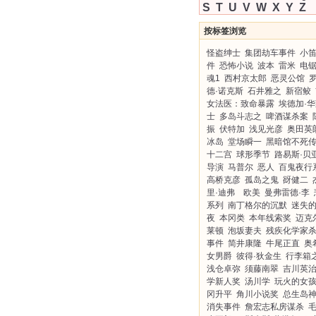
S
T
U
V
W
X
Y
Z
按标签浏览
怪盗绅士
集团劫车事件
小
件
恐怖小说
波本
雷米
电
魂1
西村京太郎
恶灵公馆
德·诺克斯
石井雅之
新宿鲛
女法医：致命暴露
埃德加·
士
多岛斗志之
啤酒谋杀案
振
伏特加
浅见光彦
奥田英
冰岛
堂场瞬一
黑暗馆不死
十二宫
球形季节
路易斯·贝
导演
马普尔
恶人
百鬼夜行
高桥克彦
孤岛之鬼
谺健二
里·迪弗 欧美
曼弗雷德·李
系列
南丁格尔的沉默
迷失
夜
本冈类
本年线索奖
迈克
莱顿
泡坂妻夫
残疾化学家
事件
简井康隆
牛尾正直
奥
女男爵
彼得·狄金生
行李箱
浅仓卓弥
须藤南翠
吉川英
学新人奖
汤川学
玩火的女
冈升平
角川小说奖
总生岛
消失事件
詹宏志私房谋杀