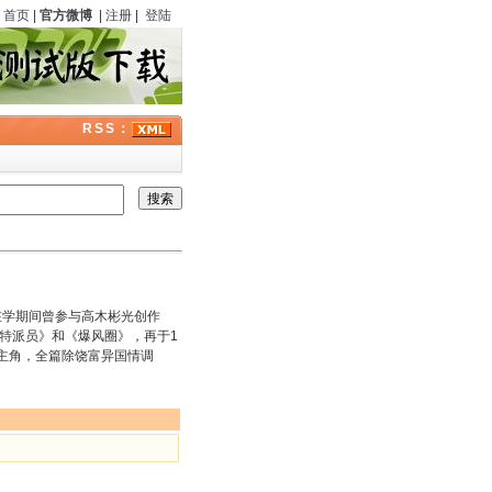
首页
|
官方微博
|
注册
|
登陆
RSS：
在学期间曾参与高木彬光创作
东特派员》和《爆风圈》，再于1
为主角，全篇除饶富异国情调