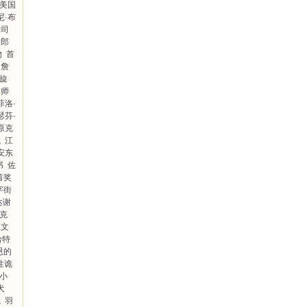
美国
尼·布
光司
太郎
物
首
詹
旋
术师
菲洛·
瑟芬·
原克
城
江
安东
书
佐
首奖
字街
达谢
克
正文
哈特
恩的
性诡
小
犬
觉
羽