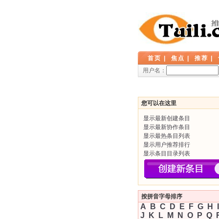
首页
|
焦点
|
推荐
|
用户名：
您可以在这里
显示最新创建条目
显示最新协作条目
显示最热条目列表
显示用户推荐排行
显示条目目录列表
按拼音字母排序
A
B
C
D
E
F
G
H
I
J
K
L
M
N
O
P
Q