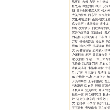
思事件
吉姆·布契
东川笃哉
枪之谜
血型拼图
继父
安东
彻
日本全国书店大奖
铃木
大笑的警察
西东登
木木高
艾伦·布拉德利
山魔·嗤笑之
席女法医：残骸线索
裘小龙
姆斯·艾尔罗伊
口红将军的凯
沉睡的谋杀案
莱昂纳多
魔
的选择
犯罪欧美
石田衣良
万斯
爸爸失踪后
社会派
约
贝尔
神秘小说
挑战读者
梅
文
死者请说话
恐怖的人狼
户川柯南
虎牙
井原真奈美
尼·艾伯特
宋慈
日本三大奇
飞通俊
路易斯·邓肯
新血匕
暗夜花儿开
卡洛琳·哈特
十
C：尸体
内田直行
黑崎绿
尔·哈梅特
作家
小鹰信光
相
月亮与螃蟹
上帝的指纹
曹
弗瑞德里克·布朗
玛丽·莱因
杀机重重
浦贺和宏
哲瑞·雷
最后一案
死亡概率2/2
叙述
计
迈克尔·康奈利
推理之门
艾
姜维枫
小学馆
所罗门之
平石贵树
青鹭幽鬼
死亡幻