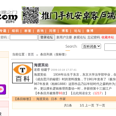
专题
|
组织
|
标签
|
咨询
|
问答
|
博客
|
论坛
|
微博
密码：
新用户注册
参观论坛
忘记密码
收藏本站
当前位置：
首页
→ 条目列表（按标签）
海渡英佑
老蔡
创建于
2009-10-18 17:37:41
海渡英佑 1934年出生于东京，东京大学法学部毕业，
《成吉思汗的秘密》时的资料搜集，于1961年发表了《极
967年发表《柏林1888》这部作品乃以年轻时代之森鸥外
外，更以擅长逻辑推理而轰动一时，并获得第十三届江户
【本条目共被推荐
93
次】 【
点此阅读全文
（
1217
）】
【条目标签】：
海渡英佑
日本
作家
共1条 1/1 上一页 下一页
R