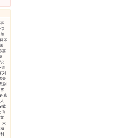
笛事
锯惊
罗纳
首席
华莱
陈嘉
朗
传说
亚德
系列
杰夫
悲剧
的雪
尔·克
杀人
希兹
之曲
治文
孩
大
神秘
毛利