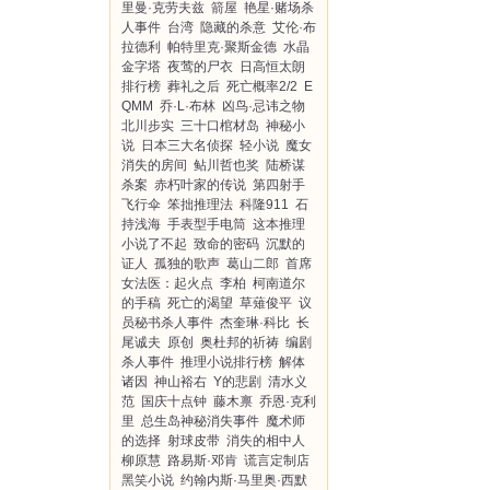
里曼·克劳夫兹
箭屋
艳星·赌场杀
人事件
台湾
隐藏的杀意
艾伦·布
拉德利
帕特里克·聚斯金德
水晶
金字塔
夜莺的尸衣
日高恒太朗
排行榜
葬礼之后
死亡概率2/2
E
QMM
乔·L·布林
凶鸟·忌讳之物
北川步实
三十口棺材岛
神秘小
说
日本三大名侦探
轻小说
魔女
消失的房间
鲇川哲也奖
陆桥谋
杀案
赤朽叶家的传说
第四射手
飞行伞
笨拙推理法
科隆911
石
持浅海
手表型手电筒
这本推理
小说了不起
致命的密码
沉默的
证人
孤独的歌声
葛山二郎
首席
女法医：起火点
李柏
柯南道尔
的手稿
死亡的渴望
草薙俊平
议
员秘书杀人事件
杰奎琳·科比
长
尾诚夫
原创
奥杜邦的祈祷
编剧
杀人事件
推理小说排行榜
解体
诸因
神山裕右
Y的悲剧
清水义
范
国庆十点钟
藤木禀
乔恩·克利
里
总生岛神秘消失事件
魔术师
的选择
射球皮带
消失的相中人
柳原慧
路易斯·邓肯
谎言定制店
黑笑小说
约翰内斯·马里奥·西默