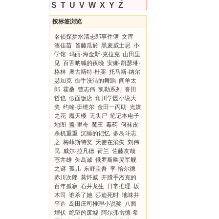
S
T
U
V
W
X
Y
Z
按标签浏览
名侦探梦水清志郎事件簿
文库
湊佳苗
首藤瓜於
黑麦威士忌
小
学馆
玛丽·海金斯·克拉克
山田里
见
百舌呐喊的夜晚
安娜·凯瑟琳·
格林
奥古斯特·杜宾
托马斯·纳尔
瑟加克
御手洗洁的舞蹈
间羊太
郎
霍桑
曹志伟
凯勒系列
誉田
哲也
假面饭店
角川学园小说大
奖
约翰·班维尔
金田一丙助
光媒
之花
魔天楼
无头尸
笔记本电子
地图
盖·里奇
魔王
毒药
何袜皮
杀机重重
沉睡的记忆
多岛斗志
之
梅菲斯特奖
天使在消失
刘伟
民
威尔·拉凡德
荷兰
佐藤友哉
苍井雄
矢岛诚
俄罗斯幽灵军舰
之谜
孤儿
东野圭吾
李·恰尔德
赤川次郎
莫怀戚
开膛手杰克的
百年孤寂
石井龙生
日常推理
坂
木司
谁杀了她
莎迪死时
地味井
平造
岛田庄司推理小说奖
八面
埋伏
绝望的废墟
阿尔弗雷德·希