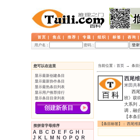
首页
|
焦点
|
推荐
|
专题
|
组织
|
标签
|
咨询
用户名：
密码：
当前位置：
首页
→ 条目
您可以在这里
显示最新创建条目
西尾维
显示最新协作条目
米田共
显示最热条目列表
西尾维
显示用户推荐排行
班》获
显示条目目录列表
大系列，
调，融
【本条
【条目标签】：
西尾维
按拼音字母排序
A
B
C
D
E
F
G
H
I
J
K
L
M
N
O
P
Q
R