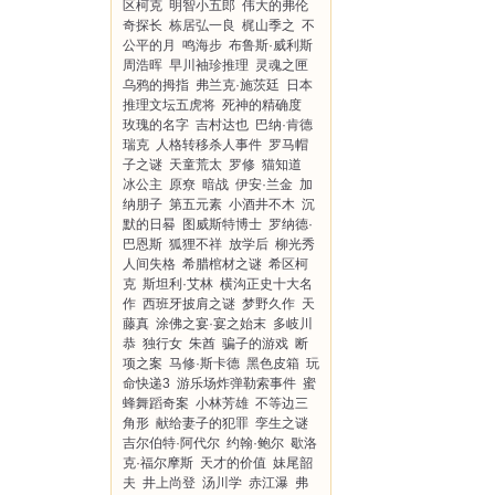
区柯克
明智小五郎
伟大的弗伦
奇探长
栋居弘一良
梶山季之
不
公平的月
鸣海步
布鲁斯·威利斯
周浩晖
早川袖珍推理
灵魂之匣
乌鸦的拇指
弗兰克·施茨廷
日本
推理文坛五虎将
死神的精确度
玫瑰的名字
吉村达也
巴纳·肯德
瑞克
人格转移杀人事件
罗马帽
子之谜
天童荒太
罗修
猫知道
冰公主
原尞
暗战
伊安·兰金
加
纳朋子
第五元素
小酒井不木
沉
默的日晷
图威斯特博士
罗纳德·
巴恩斯
狐狸不祥
放学后
柳光秀
人间失格
希腊棺材之谜
希区柯
克
斯坦利·艾林
横沟正史十大名
作
西班牙披肩之谜
梦野久作
天
藤真
涂佛之宴·宴之始末
多岐川
恭
独行女
朱酋
骗子的游戏
断
项之案
马修·斯卡德
黑色皮箱
玩
命快递3
游乐场炸弹勒索事件
蜜
蜂舞蹈奇案
小林芳雄
不等边三
角形
献给妻子的犯罪
孪生之谜
吉尔伯特·阿代尔
约翰·鲍尔
歇洛
克·福尔摩斯
天才的价值
妹尾韶
夫
井上尚登
汤川学
赤江瀑
弗